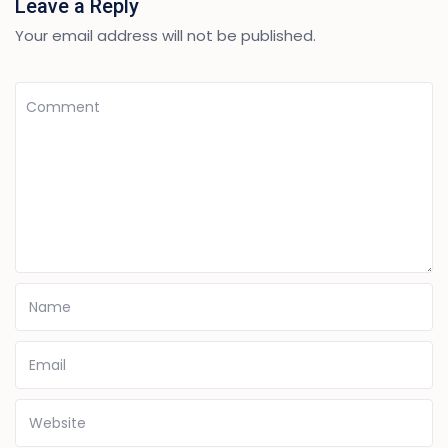
Leave a Reply
Your email address will not be published.