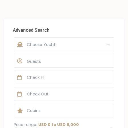
Advanced Search
Choose Yacht
Guests
Price range:
USD 0 to USD 6,000