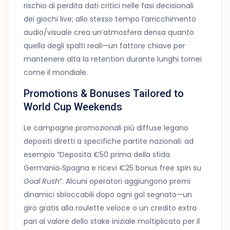
rischio di perdita dati critici nelle fasi decisionali
dei giochi live; allo stesso tempo l’arricchimento
audio/visuale crea un’atmosfera densa quanto
quella degli spalti reali—un fattore chiave per
mantenere alta la retention durante lunghi tornei
come il mondiale.
Promotions & Bonuses Tailored to
World Cup Weekends
Le campagne promozionali più diffuse legano
depositi diretti a specifiche partite nazionali: ad
esempio “Deposita €50 prima della sfida
Germania‑Spagna e ricevi €25 bonus free spin su
Goal Rush
”. Alcuni operatori aggiungono premi
dinamici sbloccabili dopo ogni gol segnato—un
giro gratis alla roulette veloce o un credito extra
pari al valore dello stake iniziale moltiplicato per il