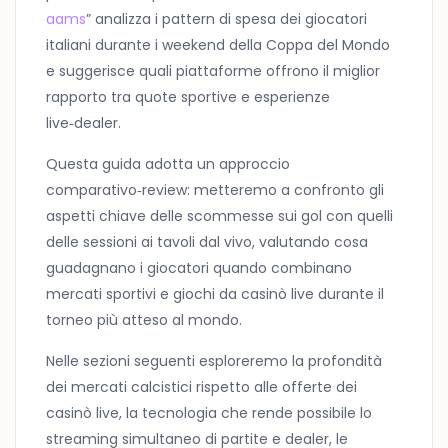
aams
” analizza i pattern di spesa dei giocatori
italiani durante i weekend della Coppa del Mondo
e suggerisce quali piattaforme offrono il miglior
rapporto tra quote sportive e esperienze
live‑dealer.
Questa guida adotta un approccio
comparativo‑review: metteremo a confronto gli
aspetti chiave delle scommesse sui gol con quelli
delle sessioni ai tavoli dal vivo, valutando cosa
guadagnano i giocatori quando combinano
mercati sportivi e giochi da casinò live durante il
torneo più atteso al mondo.
Nelle sezioni seguenti esploreremo la profondità
dei mercati calcistici rispetto alle offerte dei
casinò live, la tecnologia che rende possibile lo
streaming simultaneo di partite e dealer, le