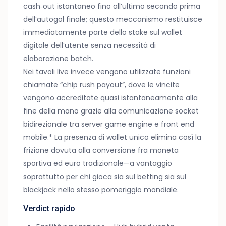
cash‑out istantaneo fino all’ultimo secondo prima
dell’autogol finale; questo meccanismo restituisce
immediatamente parte dello stake sul wallet
digitale dell’utente senza necessità di
elaborazione batch.
Nei tavoli live invece vengono utilizzate funzioni
chiamate “chip rush payout”, dove le vincite
vengono accreditate quasi istantaneamente alla
fine della mano grazie alla comunicazione socket
bidirezionale tra server game engine e front end
mobile.* La presenza di wallet unico elimina così la
frizione dovuta alla conversione fra moneta
sportiva ed euro tradizionale—a vantaggio
soprattutto per chi gioca sia sul betting sia sul
blackjack nello stesso pomeriggio mondiale.
Verdict rapido