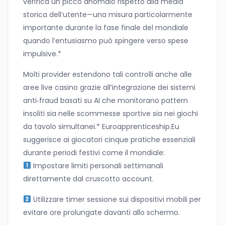
verifica un picco anomalo rispetto alla media
storica dell’utente—una misura particolarmente
importante durante la fase finale del mondiale
quando l’entusiasmo può spingere verso spese
impulsive.*
Molti provider estendono tali controlli anche alle
aree live casino grazie all’integrazione dei sistemi
anti‐fraud basati su AI che monitorano pattern
insoliti sia nelle scommesse sportive sia nei giochi
da tavolo simultanei.* Euroapprenticeship.Eu
suggerisce ai giocatori cinque pratiche essenziali
durante periodi festivi come il mondiale:
Impostare limiti personali settimanali
direttamente dal cruscotto account.
Utilizzare timer sessione sui dispositivi mobili per
evitare ore prolungate davanti allo schermo.