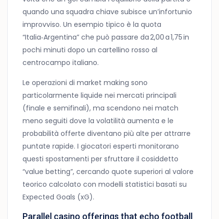
quando una squadra chiave subisce un’infortunio
improvviso. Un esempio tipico è la quota
“Italia‑Argentina” che può passare da 2,00 a 1,75 in
pochi minuti dopo un cartellino rosso al
centrocampo italiano.
Le operazioni di market making sono
particolarmente liquide nei mercati principali
(finale e semifinali), ma scendono nei match
meno seguiti dove la volatilità aumenta e le
probabilità offerte diventano più alte per attrarre
puntate rapide. I giocatori esperti monitorano
questi spostamenti per sfruttare il cosiddetto
“value betting”, cercando quote superiori al valore
teorico calcolato con modelli statistici basati su
Expected Goals (xG).
Parallel casino offerings that echo football