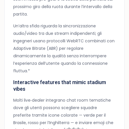
prossimo giro della ruota durante l’intervallo della
partita.
Un’altra sfida riguarda la sincronizzazione
audio/video tra due stream indipendenti; gli
ingegneri usano protocolli WebRTC combinati con
Adaptive Bitrate (ABR) per regolare
dinamicamente la qualità senza interrompere
l’esperienza dell’utente quando la connessione
fluttua.*
Interactive features that mimic stadium
vibes
Molti live‑dealer integrano chat room tematiche
dove gli utenti possono scegliere squadre
preferite tramite icone colorate — verde per il
Brasile, rosso per l’Inghilterra — e inviare emoji che