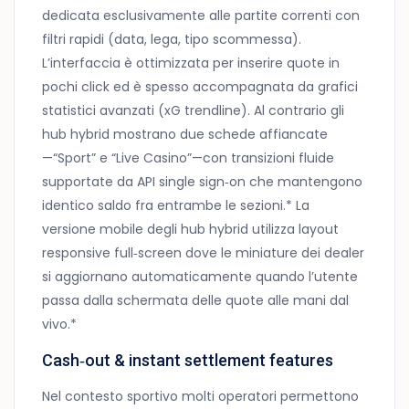
dedicata esclusivamente alle partite correnti con
filtri rapidi (data, lega, tipo scommessa).
L’interfaccia è ottimizzata per inserire quote in
pochi click ed è spesso accompagnata da grafici
statistici avanzati (xG trendline). Al contrario gli
hub hybrid mostrano due schede affiancate
—“Sport” e “Live Casino”—con transizioni fluide
supportate da API single sign‑on che mantengono
identico saldo fra entrambe le sezioni.* La
versione mobile degli hub hybrid utilizza layout
responsive full‑screen dove le miniature dei dealer
si aggiornano automaticamente quando l’utente
passa dalla schermata delle quote alle mani dal
vivo.*
Cash‑out & instant settlement features
Nel contesto sportivo molti operatori permettono