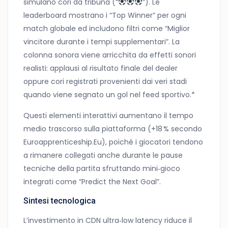
simulano cori da tribuna (“
”). Le
leaderboard mostrano i “Top Winner” per ogni
match globale ed includono filtri come “Miglior
vincitore durante i tempi supplementari”. La
colonna sonora viene arricchita da effetti sonori
realisti: applausi al risultato finale del dealer
oppure cori registrati provenienti dai veri stadi
quando viene segnato un gol nel feed sportivo.*
Questi elementi interattivi aumentano il tempo
medio trascorso sulla piattaforma (+18 % secondo
Euroapprenticeship.Eu), poiché i giocatori tendono
a rimanere collegati anche durante le pause
tecniche della partita sfruttando mini‑gioco
integrati come “Predict the Next Goal”.
Sintesi tecnologica
L’investimento in CDN ultra‑low latency riduce il