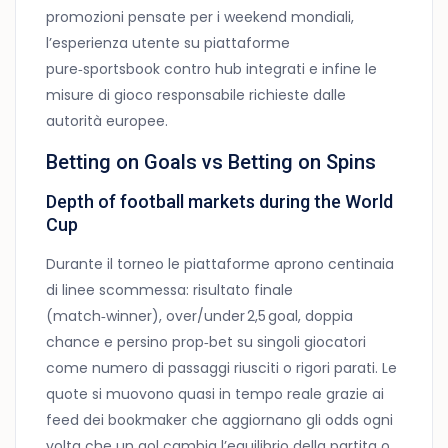
promozioni pensate per i weekend mondiali,
l’esperienza utente su piattaforme
pure‑sportsbook contro hub integrati e infine le
misure di gioco responsabile richieste dalle
autorità europee.
Betting on Goals vs Betting on Spins
Depth of football markets during the World
Cup
Durante il torneo le piattaforme aprono centinaia
di linee scommessa: risultato finale
(match‑winner), over/under 2,5 goal, doppia
chance e persino prop‑bet su singoli giocatori
come numero di passaggi riusciti o rigori parati. Le
quote si muovono quasi in tempo reale grazie ai
feed dei bookmaker che aggiornano gli odds ogni
volta che un gol cambia l’equilibrio della partita o