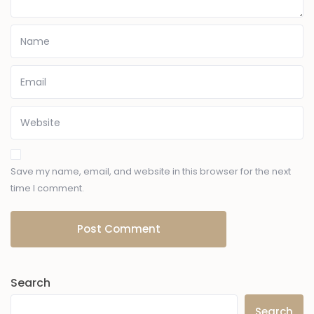
Save my name, email, and website in this browser for the next
time I comment.
Search
Search