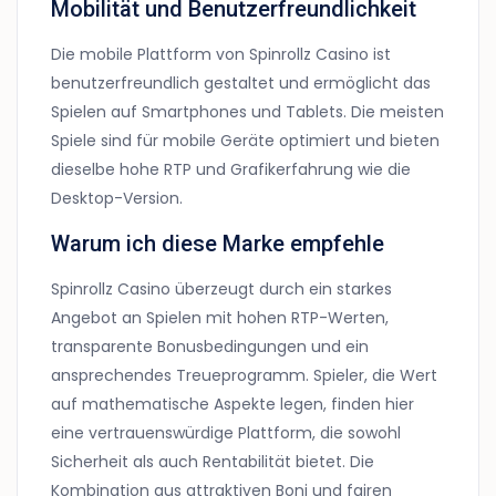
Mobilität und Benutzerfreundlichkeit
Die mobile Plattform von Spinrollz Casino ist
benutzerfreundlich gestaltet und ermöglicht das
Spielen auf Smartphones und Tablets. Die meisten
Spiele sind für mobile Geräte optimiert und bieten
dieselbe hohe RTP und Grafikerfahrung wie die
Desktop-Version.
Warum ich diese Marke empfehle
Spinrollz Casino überzeugt durch ein starkes
Angebot an Spielen mit hohen RTP-Werten,
transparente Bonusbedingungen und ein
ansprechendes Treueprogramm. Spieler, die Wert
auf mathematische Aspekte legen, finden hier
eine vertrauenswürdige Plattform, die sowohl
Sicherheit als auch Rentabilität bietet. Die
Kombination aus attraktiven Boni und fairen