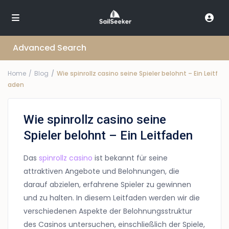
Advanced Search
Home
Blog
Wie spinrollz casino seine Spieler belohnt – Ein Leitf
aden
Wie spinrollz casino seine
Spieler belohnt – Ein Leitfaden
Das
spinrollz casino
ist bekannt für seine
attraktiven Angebote und Belohnungen, die
darauf abzielen, erfahrene Spieler zu gewinnen
und zu halten. In diesem Leitfaden werden wir die
verschiedenen Aspekte der Belohnungsstruktur
des Casinos untersuchen, einschließlich der Spiele,