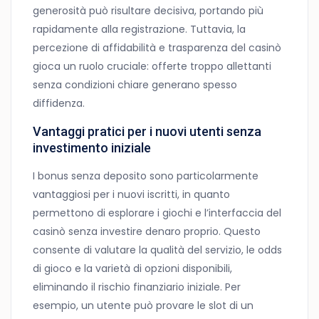
generosità può risultare decisiva, portando più
rapidamente alla registrazione. Tuttavia, la
percezione di affidabilità e trasparenza del casinò
gioca un ruolo cruciale: offerte troppo allettanti
senza condizioni chiare generano spesso
diffidenza.
Vantaggi pratici per i nuovi utenti senza
investimento iniziale
I bonus senza deposito sono particolarmente
vantaggiosi per i nuovi iscritti, in quanto
permettono di esplorare i giochi e l’interfaccia del
casinò senza investire denaro proprio. Questo
consente di valutare la qualità del servizio, le odds
di gioco e la varietà di opzioni disponibili,
eliminando il rischio finanziario iniziale. Per
esempio, un utente può provare le slot di un