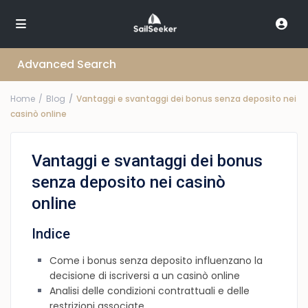
Advanced Search
Home
Blog
Vantaggi e svantaggi dei bonus senza deposito nei
casinò online
Vantaggi e svantaggi dei bonus
senza deposito nei casinò
online
Indice
Come i bonus senza deposito influenzano la
decisione di iscriversi a un casinò online
Analisi delle condizioni contrattuali e delle
restrizioni associate