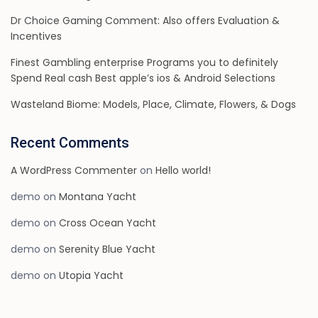
Dr Choice Gaming Comment: Also offers Evaluation &
Incentives
Finest Gambling enterprise Programs you to definitely
Spend Real cash Best apple’s ios & Android Selections
Wasteland Biome: Models, Place, Climate, Flowers, & Dogs
Recent Comments
A WordPress Commenter
on
Hello world!
demo
on
Montana Yacht
demo
on
Cross Ocean Yacht
demo
on
Serenity Blue Yacht
demo
on
Utopia Yacht