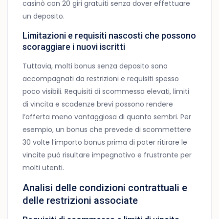
casinò con 20 giri gratuiti senza dover effettuare
un deposito.
Limitazioni e requisiti nascosti che possono
scoraggiare i nuovi iscritti
Tuttavia, molti bonus senza deposito sono
accompagnati da restrizioni e requisiti spesso
poco visibili. Requisiti di scommessa elevati, limiti
di vincita e scadenze brevi possono rendere
l’offerta meno vantaggiosa di quanto sembri. Per
esempio, un bonus che prevede di scommettere
30 volte l’importo bonus prima di poter ritirare le
vincite può risultare impegnativo e frustrante per
molti utenti.
Analisi delle condizioni contrattuali e
delle restrizioni associate