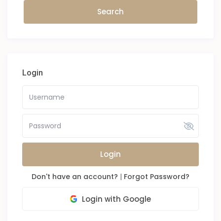
Login
Login
Don't have an account?
|
Forgot Password?
Login with Google