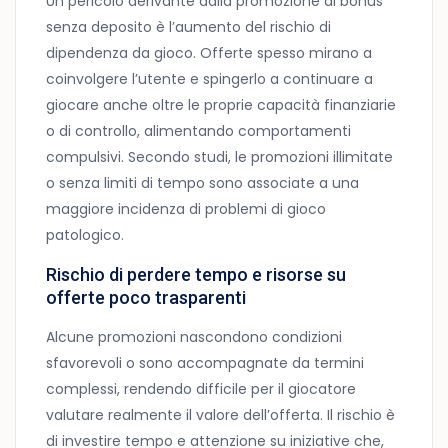
Un pericolo derivante dalla promozione di bonus
senza deposito è l’aumento del rischio di
dipendenza da gioco. Offerte spesso mirano a
coinvolgere l’utente e spingerlo a continuare a
giocare anche oltre le proprie capacità finanziarie
o di controllo, alimentando comportamenti
compulsivi. Secondo studi, le promozioni illimitate
o senza limiti di tempo sono associate a una
maggiore incidenza di problemi di gioco
patologico.
Rischio di perdere tempo e risorse su
offerte poco trasparenti
Alcune promozioni nascondono condizioni
sfavorevoli o sono accompagnate da termini
complessi, rendendo difficile per il giocatore
valutare realmente il valore dell’offerta. Il rischio è
di investire tempo e attenzione su iniziative che,