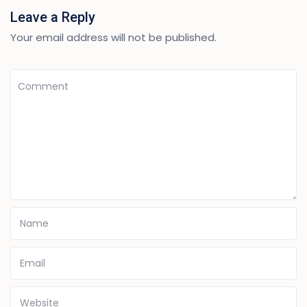
Leave a Reply
Your email address will not be published.