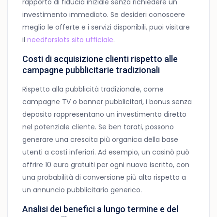
rapporto di fiducia iniziale senza richiedere un
investimento immediato. Se desideri conoscere
meglio le offerte e i servizi disponibili, puoi visitare
il
needforslots sito ufficiale
.
Costi di acquisizione clienti rispetto alle
campagne pubblicitarie tradizionali
Rispetto alla pubblicità tradizionale, come
campagne TV o banner pubblicitari, i bonus senza
deposito rappresentano un investimento diretto
nel potenziale cliente. Se ben tarati, possono
generare una crescita più organica della base
utenti a costi inferiori. Ad esempio, un casinò può
offrire 10 euro gratuiti per ogni nuovo iscritto, con
una probabilità di conversione più alta rispetto a
un annuncio pubblicitario generico.
Analisi dei benefici a lungo termine e del