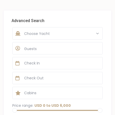
Advanced Search
Choose Yacht
Guests
Price range:
USD 0 to USD 6,000