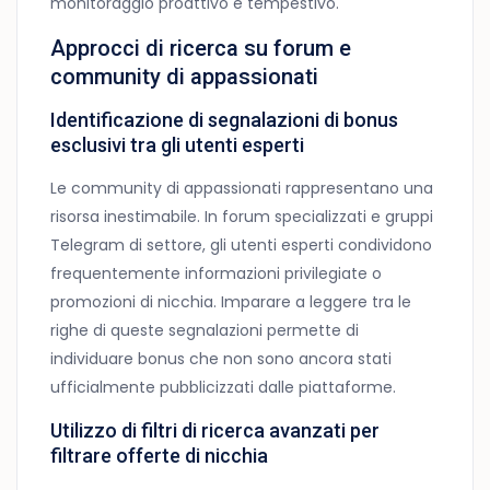
monitoraggio proattivo e tempestivo.
Approcci di ricerca su forum e
community di appassionati
Identificazione di segnalazioni di bonus
esclusivi tra gli utenti esperti
Le community di appassionati rappresentano una
risorsa inestimabile. In forum specializzati e gruppi
Telegram di settore, gli utenti esperti condividono
frequentemente informazioni privilegiate o
promozioni di nicchia. Imparare a leggere tra le
righe di queste segnalazioni permette di
individuare bonus che non sono ancora stati
ufficialmente pubblicizzati dalle piattaforme.
Utilizzo di filtri di ricerca avanzati per
filtrare offerte di nicchia