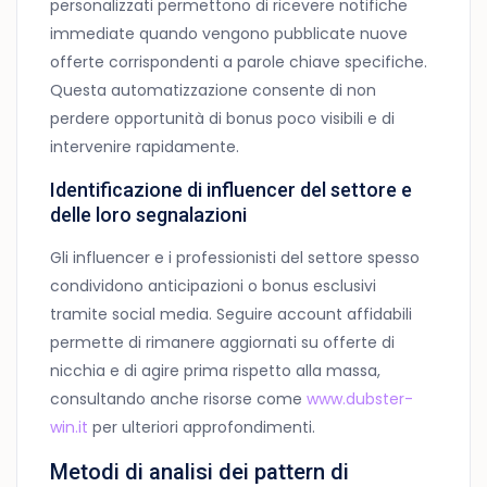
personalizzati permettono di ricevere notifiche
immediate quando vengono pubblicate nuove
offerte corrispondenti a parole chiave specifiche.
Questa automatizzazione consente di non
perdere opportunità di bonus poco visibili e di
intervenire rapidamente.
Identificazione di influencer del settore e
delle loro segnalazioni
Gli influencer e i professionisti del settore spesso
condividono anticipazioni o bonus esclusivi
tramite social media. Seguire account affidabili
permette di rimanere aggiornati su offerte di
nicchia e di agire prima rispetto alla massa,
consultando anche risorse come
www.dubster-
win.it
per ulteriori approfondimenti.
Metodi di analisi dei pattern di