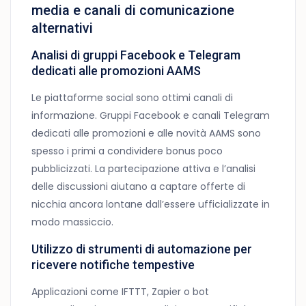
media e canali di comunicazione
alternativi
Analisi di gruppi Facebook e Telegram
dedicati alle promozioni AAMS
Le piattaforme social sono ottimi canali di
informazione. Gruppi Facebook e canali Telegram
dedicati alle promozioni e alle novità AAMS sono
spesso i primi a condividere bonus poco
pubblicizzati. La partecipazione attiva e l’analisi
delle discussioni aiutano a captare offerte di
nicchia ancora lontane dall’essere ufficializzate in
modo massiccio.
Utilizzo di strumenti di automazione per
ricevere notifiche tempestive
Applicazioni come IFTTT, Zapier o bot