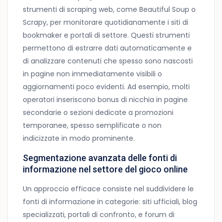
strumenti di scraping web, come Beautiful Soup o
Scrapy, per monitorare quotidianamente i siti di
bookmaker e portali di settore. Questi strumenti
permettono di estrarre dati automaticamente e
di analizzare contenuti che spesso sono nascosti
in pagine non immediatamente visibili o
aggiornamenti poco evidenti. Ad esempio, molti
operatori inseriscono bonus di nicchia in pagine
secondarie o sezioni dedicate a promozioni
temporanee, spesso semplificate o non
indicizzate in modo prominente.
Segmentazione avanzata delle fonti di
informazione nel settore del gioco online
Un approccio efficace consiste nel suddividere le
fonti di informazione in categorie: siti ufficiali, blog
specializzati, portali di confronto, e forum di