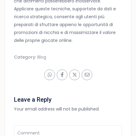
che altrimenti passerebbero inosservate.
Applicare queste tecniche, supportate da dati e
ricerca strategica, consente agli utenti più
preparati di sfruttare appieno le opportunità di
promozioni di nicchia e di massimizzare il valore
delle proprie giocate online.
Category:
Blog
Leave a Reply
Your email address will not be published.