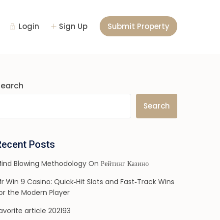
Login
Sign Up
Submit Property
Search
Search
Recent Posts
ind Blowing Methodology On Рейтинг Казино
r Win 9 Casino: Quick‑Hit Slots and Fast‑Track Wins
or the Modern Player
avorite article 202193