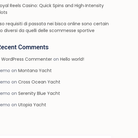
oyal Reels Casino: Quick Spins and High‑Intensity
lots
so requisiti di passata nei bisca online sono certain
o diversi da quelli delle scommesse sportive
Recent Comments
 WordPress Commenter
on
Hello world!
demo
on
Montana Yacht
demo
on
Cross Ocean Yacht
demo
on
Serenity Blue Yacht
demo
on
Utopia Yacht