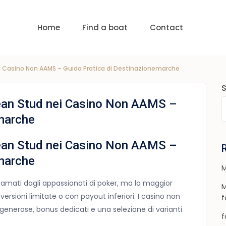
uests
nge:
USD 0 to USD 6,000
Home
Find a boat
Contact
i Casino Non AAMS – Guida Pratica di Destinazionemarche
bean Stud nei Casino Non AAMS –
emarche
bean Stud nei Casino Non AAMS –
emarche
M
ù amati dagli appassionati di poker, ma la maggior
M
versioni limitate o con payout inferiori. I casino non
f
enerose, bonus dedicati e una selezione di varianti
f