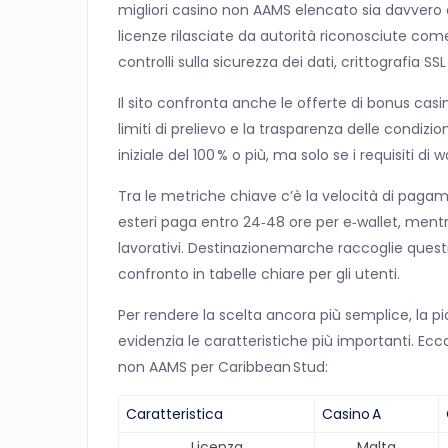
migliori casino non AAMS elencato sia davvero af
licenze rilasciate da autorità riconosciute c
controlli sulla sicurezza dei dati, crittografia SSL
Il sito confronta anche le offerte di bonus casi
limiti di prelievo e la trasparenza delle condiz
iniziale del 100 % o più, ma solo se i requisiti 
Tra le metriche chiave c’è la velocità di pagam
esteri paga entro 24‑48 ore per e‑wallet, mentre
lavorativi. Destinazionemarche raccoglie questi
confronto in tabelle chiare per gli utenti.
Per rendere la scelta ancora più semplice, la p
evidenzia le caratteristiche più importanti. Ecc
non AAMS per Caribbean Stud:
Caratteristica
Casino A
Licenza
Malta