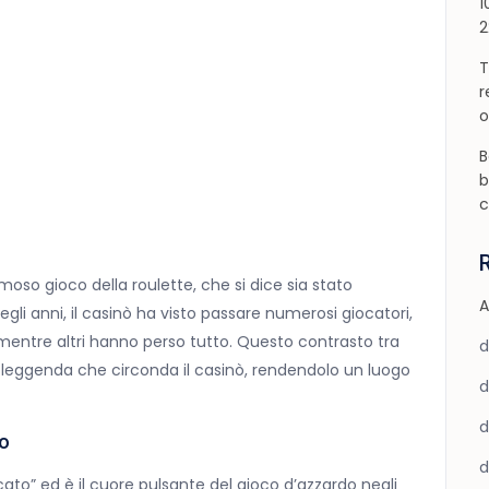
1
2
T
r
o
B
b
c
oso gioco della roulette, che si dice sia stato
A
gli anni, il casinò ha visto passare numerosi giocatori,
, mentre altri hanno perso tutto. Questo contrasto tra
 leggenda che circonda il casinò, rendendolo un luogo
to
to” ed è il cuore pulsante del gioco d’azzardo negli