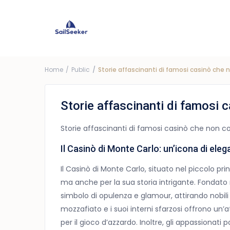
Choose Yacht
G
Price ra
Home
Public
Storie affascinanti di famosi casinò che
Storie affascinanti di famosi 
Storie affascinanti di famosi casinò che non c
Il Casinò di Monte Carlo: un’icona di ele
Il Casinò di Monte Carlo, situato nel piccolo pr
ma anche per la sua storia intrigante. Fondato 
simbolo di opulenza e glamour, attirando nobili 
mozzafiato e i suoi interni sfarzosi offrono un’
per il gioco d’azzardo. Inoltre, gli appassionati p