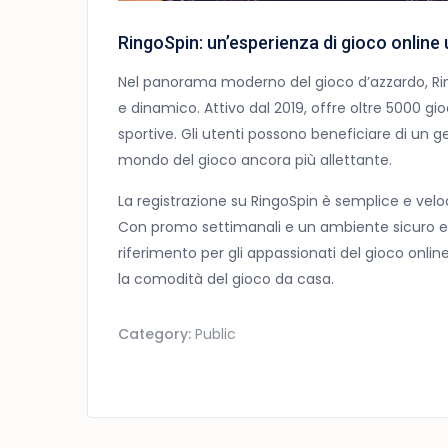
RingoSpin: un’esperienza di gioco online 
Nel panorama moderno del gioco d’azzardo, Rin
e dinamico. Attivo dal 2019, offre oltre 5000 gi
sportive. Gli utenti possono beneficiare di un 
mondo del gioco ancora più allettante.
La registrazione su RingoSpin è semplice e veloc
Con promo settimanali e un ambiente sicuro e
riferimento per gli appassionati del gioco onli
la comodità del gioco da casa.
Category:
Public