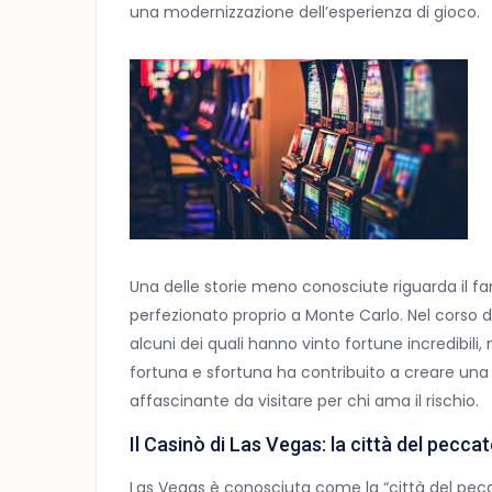
una modernizzazione dell’esperienza di gioco.
Una delle storie meno conosciute riguarda il fam
perfezionato proprio a Monte Carlo. Nel corso de
alcuni dei quali hanno vinto fortune incredibili
fortuna e sfortuna ha contribuito a creare una
affascinante da visitare per chi ama il rischio.
Il Casinò di Las Vegas: la città del pecca
Las Vegas è conosciuta come la “città del pecca