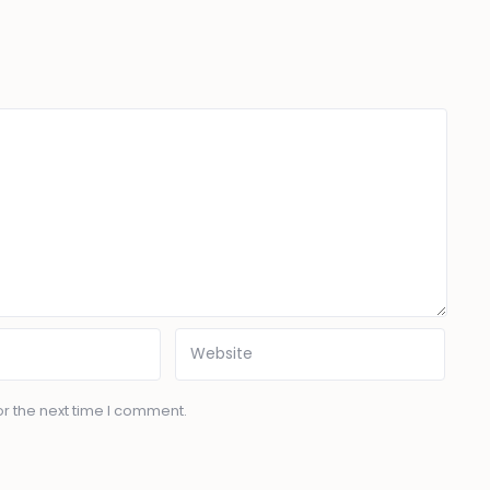
r the next time I comment.