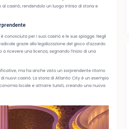
 al casinò, rendendolo un luogo intriso di storia e
sorprendente
 è conosciuta per i suoi casinò e le sue spiagge. Negli
adicale grazie alla legalizzazione del gioco d’azzardo.
mo a ricevere una licenza, segnando l’inizio di una
gnificative, ma ha anche visto un sorprendente ritorno
a di nuovi casinò. La storia di Atlantic City è un esempio
economia locale e attrarre turisti, creando una nuova