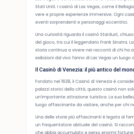
Stati Uniti. I casinò di Las Vegas, come il Bellag
vere e proprie esperienze immersive. Ogni casin
eventi sorprendenti e personaggi eccentrici.
Una curiosità riguarda il casinò Stardust, chius
del gioco, tra cui il leggendario Frank Sinatra. 
storia continua a vivere nei racconti di chi ha avu
esibizioni dal vivo fanno di Las Vegas un luogo 
Il Casinò di Venezia: il più antico del mo
Fondato nel 1638, il Casinò di Venezia è conside
palazzi storici della città, questo casinò non s
un’importante attrazione turistica. La sua belle
luogo affascinante da visitare, anche per chi n
Una delle storie più affascinanti è legata al 
un frequentatore abituale del casinò. Si racco
che abbia accumulato e perso enormi fortune n