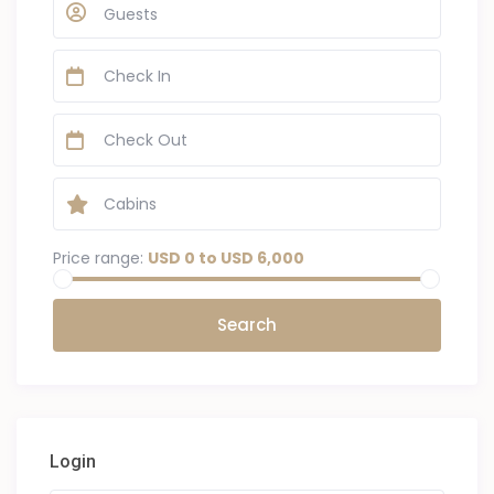
Guests
Price range:
USD 0 to USD 6,000
Login