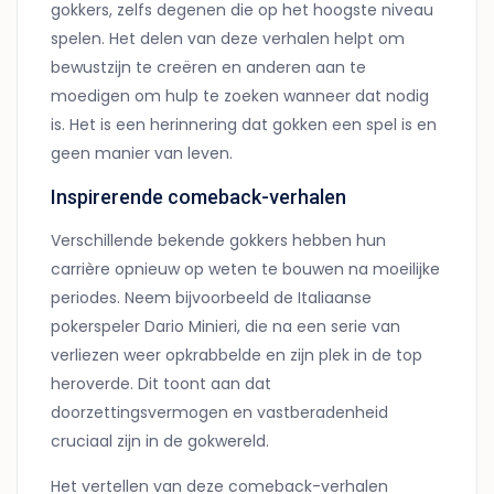
gokkers, zelfs degenen die op het hoogste niveau
spelen. Het delen van deze verhalen helpt om
bewustzijn te creëren en anderen aan te
moedigen om hulp te zoeken wanneer dat nodig
is. Het is een herinnering dat gokken een spel is en
geen manier van leven.
Inspirerende comeback-verhalen
Verschillende bekende gokkers hebben hun
carrière opnieuw op weten te bouwen na moeilijke
periodes. Neem bijvoorbeeld de Italiaanse
pokerspeler Dario Minieri, die na een serie van
verliezen weer opkrabbelde en zijn plek in de top
heroverde. Dit toont aan dat
doorzettingsvermogen en vastberadenheid
cruciaal zijn in de gokwereld.
Het vertellen van deze comeback-verhalen