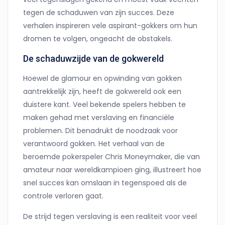
tegen de schaduwen van zijn succes. Deze
verhalen inspireren vele aspirant-gokkers om hun
dromen te volgen, ongeacht de obstakels.
De schaduwzijde van de gokwereld
Hoewel de glamour en opwinding van gokken
aantrekkelijk zijn, heeft de gokwereld ook een
duistere kant. Veel bekende spelers hebben te
maken gehad met verslaving en financiële
problemen. Dit benadrukt de noodzaak voor
verantwoord gokken. Het verhaal van de
beroemde pokerspeler Chris Moneymaker, die van
amateur naar wereldkampioen ging, illustreert hoe
snel succes kan omslaan in tegenspoed als de
controle verloren gaat.
De strijd tegen verslaving is een realiteit voor veel