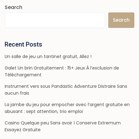
Search
Search
Recent Posts
Un salle de jeu un tantinet gratuit, Allez !
Galet Un brin Gratuitement : 15+ Jeux À l’exclusion de
Téléchargement
Instrument vers sous Pandastic Adventure Distraire Sans
aucun frais
La jambe du jeu pour empocher avec l’argent gratuite en
abusant : sept attention, trio emploi
Casino Quelque peu Sans avoir í Conserve Extremum
Essayez Gratuite