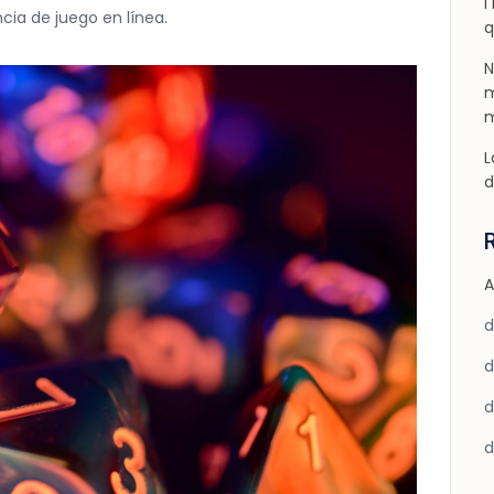
I
cia de juego en línea.
q
N
m
m
L
d
A