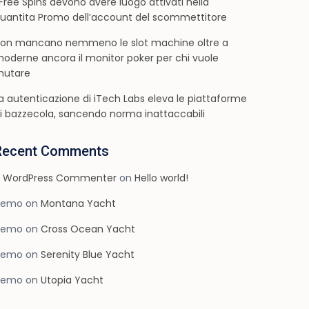
 Free Spins devono avere luogo attivati nella
uantita Promo dell’account del scommettitore
on mancano nemmeno le slot machine oltre a
oderne ancora il monitor poker per chi vuole
utare
a autenticazione di iTech Labs eleva le piattaforme
i bazzecola, sancendo norma inattaccabili
Recent Comments
 WordPress Commenter
on
Hello world!
demo
on
Montana Yacht
demo
on
Cross Ocean Yacht
demo
on
Serenity Blue Yacht
demo
on
Utopia Yacht