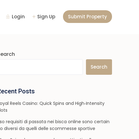
Login
Sign Up
Submit Property
Search
Search
Recent Posts
oyal Reels Casino: Quick Spins and High‑Intensity
lots
so requisiti di passata nei bisca online sono certain
o diversi da quelli delle scommesse sportive