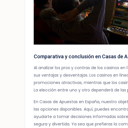
Comparativa y conclusión en Casas de 
Al analizar los pros y contras de los casinos en
sus ventajas y desventajas. Los casinos en líne
promociones atractivas, mientras que los casin
La elección entre uno y otro dependerá de las
En Casas de Apuestas en España, nuestro objet
las opciones disponibles. Aquí, puedes encont
ayudarte a tomar decisiones informadas sobre
segura y divertida. Ya sea que prefieras la co