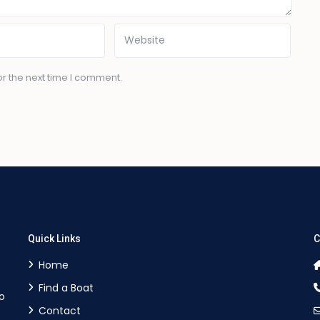
r the next time I comment.
Quick Links
C
Home
Find a Boat
o
Contact