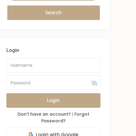
Login
Login
Don't have an account?
|
Forgot
Password?
Login with Google