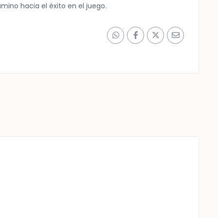
mino hacia el éxito en el juego.