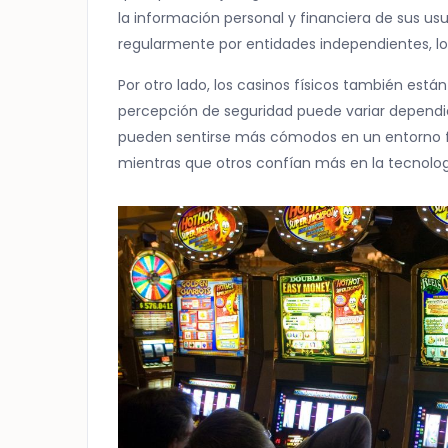
la información personal y financiera de sus u
regularmente por entidades independientes, l
Por otro lado, los casinos físicos también están
percepción de seguridad puede variar dependie
pueden sentirse más cómodos en un entorno fís
mientras que otros confían más en la tecnologí