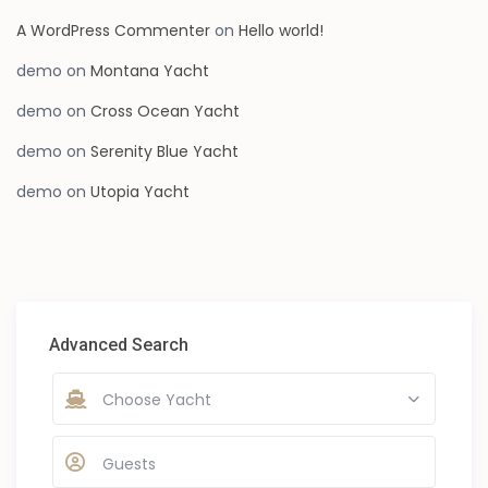
A WordPress Commenter
on
Hello world!
demo
on
Montana Yacht
demo
on
Cross Ocean Yacht
demo
on
Serenity Blue Yacht
demo
on
Utopia Yacht
Advanced Search
Choose Yacht
Guests