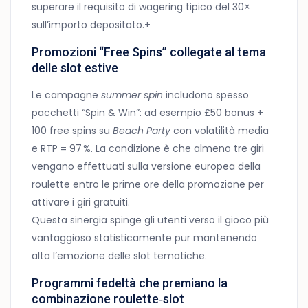
superare il requisito di wagering tipico del 30×
sull’importo depositato.+
Promozioni “Free Spins” collegate al tema
delle slot estive
Le campagne
summer spin
includono spesso
pacchetti “Spin & Win”: ad esempio £50 bonus +
100 free spins su
Beach Party
con volatilità media
e RTP = 97 %. La condizione è che almeno tre giri
vengano effettuati sulla versione europea della
roulette entro le prime ore della promozione per
attivare i giri gratuiti.
Questa sinergia spinge gli utenti verso il gioco più
vantaggioso statisticamente pur mantenendo
alta l’emozione delle slot tematiche.​
Programmi fedeltà che premiano la
combinazione roulette‑slot