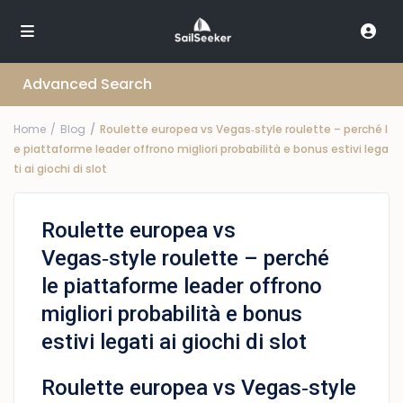
Advanced Search
Home
Blog
Roulette europea vs Vegas‑style roulette – perché l
e piattaforme leader offrono migliori probabilità e bonus estivi lega
ti ai giochi di slot
Roulette europea vs
Vegas‑style roulette – perché
le piattaforme leader offrono
migliori probabilità e bonus
estivi legati ai giochi di slot
Roulette europea vs Vegas‑style