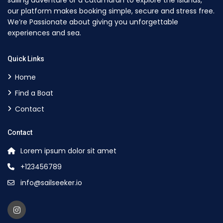
sailing adventure or a catamaran to explore the islands,
our platform makes booking simple, secure and stress free.
We’re Passionate about giving you unforgettable
experiences and sea.
Quick Links
Home
Find a Boat
Contact
Contact
Lorem ipsum dolor sit amet
+123456789
info@sailseeker.io