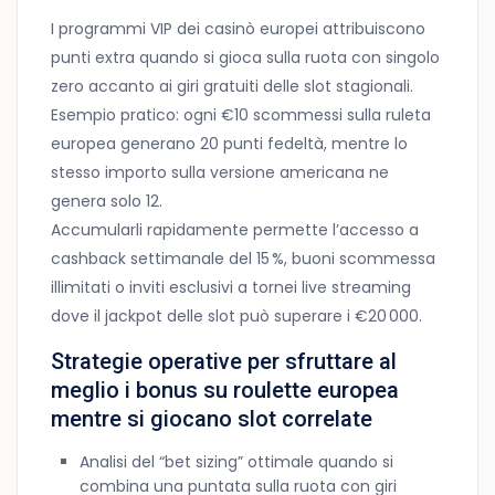
I programmi VIP dei casinò europei attribuiscono
punti extra quando si gioca sulla ruota con singolo
zero accanto ai giri gratuiti delle slot stagionali.
Esempio pratico: ogni €10 scommessi sulla ruleta
europea generano 20 punti fedeltà, mentre lo
stesso importo sulla versione americana ne
genera solo 12.
Accumularli rapidamente permette l’accesso a
cashback settimanale del 15 %, buoni scommessa
illimitati o inviti esclusivi a tornei live streaming
dove il jackpot delle slot può superare i €20 000.​
Strategie operative per sfruttare al
meglio i bonus su roulette europea
mentre si giocano slot correlate
Analisi del “bet sizing” ottimale quando si
combina una puntata sulla ruota con giri