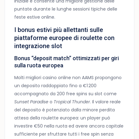
iniziale e consente una migliore gestione delle
puntate durante le lunghe sessioni tipiche delle
feste estive online.​
I bonus estivi più allettanti sulle
piattaforme europee di roulette con
integrazione slot
Bonus “deposit match” ottimizzati per giri
sulla ruota europea
Molti migliori casino online non AAMS propongono
un deposito raddoppiato fino a €1 200
accompagnato da 200 free spins su slot come
Sunset Paradise
o
Tropical Thunder
. Il valore reale
del deposito è potenziato dalla minore perdita
attesa della roulette europea: un player può
investire €50 nella ruota ed avere ancora capitale
sufficiente per sfruttare tutti i free spin senza