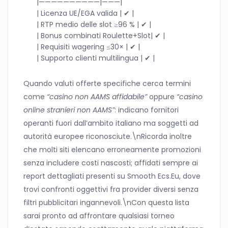
|——————————|———|
| Licenza UE/EGA valida | ✔︎ |
| RTP medio delle slot ≥96 % | ✔︎ |
| Bonus combinati Roulette+Slot| ✔︎ |
| Requisiti wagering ≤30× | ✔︎ |
| Supporto clienti multilingua | ✔︎ |
Quando valuti offerte specifiche cerca termini
come
“casino non AAMS affidabile”
oppure
“casino
online stranieri non AAMS”
: indicano fornitori
operanti fuori dall’ambito italiano ma soggetti ad
autorità europee riconosciute.\nRicorda inoltre
che molti siti elencano erroneamente promozioni
senza includere costi nascosti; affidati sempre ai
report dettagliati presenti su Smooth Ecs.Eu, dove
trovi confronti oggettivi fra provider diversi senza
filtri pubblicitari ingannevoli.\nCon questa lista
sarai pronto ad affrontare qualsiasi torneo