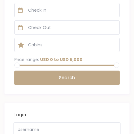
Price range:
USD 0 to USD 6,000
Login