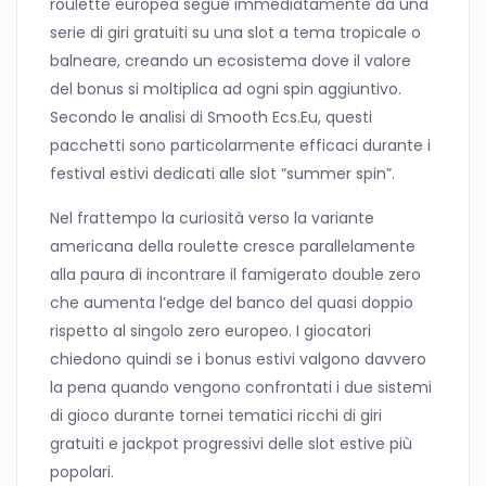
roulette europea segue immediatamente da una
serie di giri gratuiti su una slot a tema tropicale o
balneare, creando un ecosistema dove il valore
del bonus si moltiplica ad ogni spin aggiuntivo.
Secondo le analisi di Smooth Ecs.Eu, questi
pacchetti sono particolarmente efficaci durante i
festival estivi dedicati alle slot “summer spin”.
Nel frattempo la curiosità verso la variante
americana della roulette cresce parallelamente
alla paura di incontrare il famigerato double zero
che aumenta l’edge del banco del quasi doppio
rispetto al singolo zero europeo. I giocatori
chiedono quindi se i bonus estivi valgono davvero
la pena quando vengono confrontati i due sistemi
di gioco durante tornei tematici ricchi di giri
gratuiti e jackpot progressivi delle slot estive più
popolari.