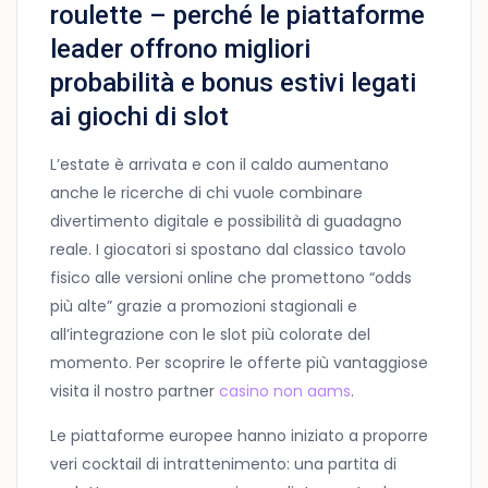
roulette – perché le piattaforme
leader offrono migliori
probabilità e bonus estivi legati
ai giochi di slot
L’estate è arrivata e con il caldo aumentano
anche le ricerche di chi vuole combinare
divertimento digitale e possibilità di guadagno
reale. I giocatori si spostano dal classico tavolo
fisico alle versioni online che promettono “odds
più alte” grazie a promozioni stagionali e
all’integrazione con le slot più colorate del
momento. Per scoprire le offerte più vantaggiose
visita il nostro partner
casino non aams
.
Le piattaforme europee hanno iniziato a proporre
veri cocktail di intrattenimento: una partita di