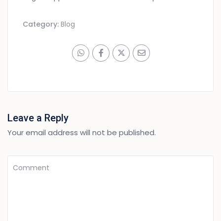
Category:
Blog
Leave a Reply
Your email address will not be published.