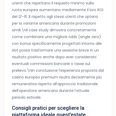
utenti che rispettano il requisito minimo sulla
ruota europea aumentano mediamente il loro ROI
del
12–15 %
rispetto agli stessi utenti che optano
per la variante americana durante promozioni
simili.\nIl case study dimostra concretamente
come combinare una migliore odds (single zero)
con bonus specificamente progettati intorno alle
slot possa trasformare una sessione breve in un
risultato positivo anche dopo aver considerato
eventuali commissioni bancarie o tasse sul
prelievo.\nIn conclusione l’esperienza proposta dal
casinò europeo premium risulta decisamente più
remunerativa rispetto all’approccio tradizionale
dell’opera­tore americano durante l’attuale
periodo estivale.
Consigli pratici per scegliere la
piattaforma ideale quest’estate