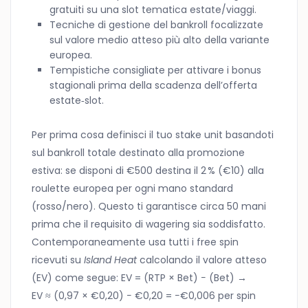
gratuiti su una slot tematica estate/viaggi.​
Tecniche di gestione del bankroll focalizzate
sul valore medio atteso più alto della variante
europea.​
Tempistiche consigliate per attivare i bonus
stagionali prima della scadenza dell’offerta
estate‑slot.​
Per prima cosa definisci il tuo stake unit basandoti
sul bankroll totale destinato alla promozione
estiva: se disponi di €500 destina il 2 % (€10) alla
roulette europea per ogni mano standard
(rosso/nero). Questo ti garantisce circa 50 mani
prima che il requisito di wagering sia soddisfatto.
Contemporaneamente usa tutti i free spin
ricevuti su
Island Heat
calcolando il valore atteso
(EV) come segue: EV = (RTP × Bet) − (Bet) →
EV ≈ (0,97 × €0,20) − €0,20 = −€0,006 per spin