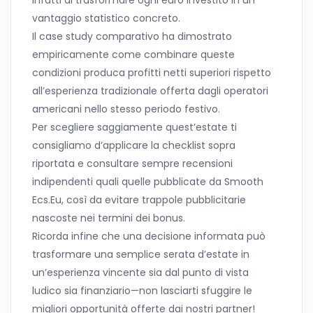
infatti di trasformare ogni euro investito in un
vantaggio statistico concreto.
Il case study comparativo ha dimostrato
empiricamente come combinare queste
condizioni produca profitti netti superiori rispetto
all’esperienza tradizionale offerta dagli operatori
americani nello stesso periodo festivo.
Per scegliere saggiamente quest’estate ti
consigliamo d’applicare la checklist sopra
riportata e consultare sempre recensioni
indipendenti quali quelle pubblicate da Smooth
Ecs.Eu, così da evitare trappole pubblicitarie
nascoste nei termini dei bonus.
Ricorda infine che una decisione informata può
trasformare una semplice serata d’estate in
un’esperienza vincente sia dal punto di vista
ludico sia finanziario—non lasciarti sfuggire le
migliori opportunità offerte dai nostri partner!