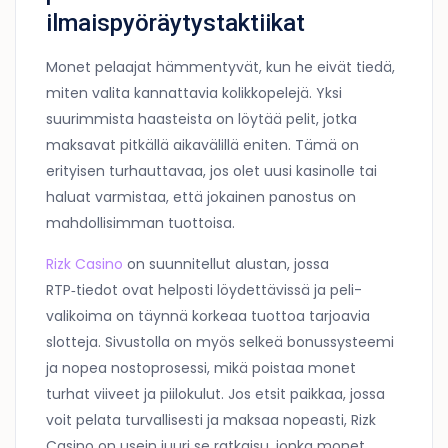
ilmaispyöräytystaktiikat
Monet pelaajat hämmentyvät, kun he eivät tiedä,
miten valita kannattavia kolikkopelejä. Yksi
suurimmista haasteista on löytää pelit, jotka
maksavat pitkällä aikavälillä eniten. Tämä on
erityisen turhauttavaa, jos olet uusi kasinolle tai
haluat varmistaa, että jokainen panostus on
mahdollisimman tuottoisa.
Rizk Casino
on suunnitellut alustan, jossa
RTP‑tiedot ovat helposti löydettävissä ja peli­
valikoima on täynnä korkeaa tuottoa tarjoavia
slotteja. Sivustolla on myös selkeä bonussysteemi
ja nopea nostoprosessi, mikä poistaa monet
turhat viiveet ja piilokulut. Jos etsit paikkaa, jossa
voit pelata turvallisesti ja maksaa nopeasti, Rizk
Casino on usein juuri se ratkaisu, jonka monet