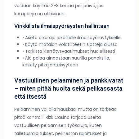
voidaan käyttää 2–3 kertaa per päivä, jos
kampanja on aktiivinen.
Vinkkilista ilmaispyöräysten hallintaan
• Aseta aikaraja jokaiselle ilmaispyöräytykselle
• Käytä matalan volatiliteetin slotteja alussa
• Tarkista kierrätysvaatimukset huolellisesti
• Älä pelaa ainoastaan suurilla panoksilla,
keskity pitkäjänteisyyteen
Vastuullinen pelaaminen ja pankkivarat
– miten pitää huolta sekä pelikassasta
että itsestä
Pelaaminen voi olla hauskaa, mutta on tärkeää
pitää kontrolli. Rizk Casino tarjoaa useita
vastuullisen pelaamisen työkaluja, kuten
talletusrajoitukset, pelineston rajoitukset ja