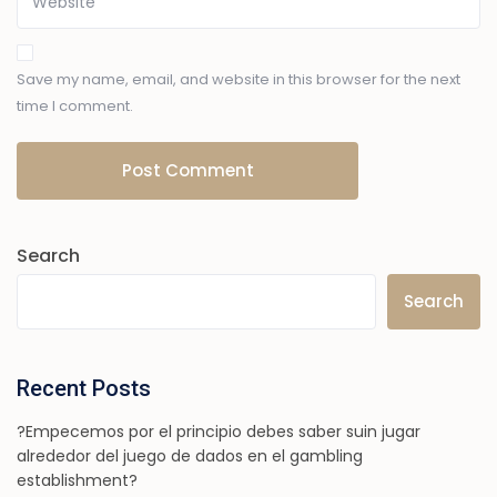
Save my name, email, and website in this browser for the next
time I comment.
Search
Search
Recent Posts
?Empecemos por el principio debes saber suin jugar
alrededor del juego de dados en el gambling
establishment?