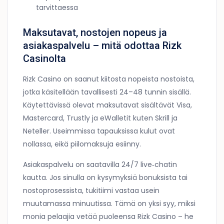
tarvittaessa
Maksutavat, nostojen nopeus ja
asiakaspalvelu – mitä odottaa Rizk
Casinolta
Rizk Casino on saanut kiitosta nopeista nostoista,
jotka käsitellään tavallisesti 24–48 tunnin sisällä.
Käytettävissä olevat maksutavat sisältävät Visa,
Mastercard, Trustly ja eWalletit kuten Skrill ja
Neteller. Useimmissa tapauksissa kulut ovat
nollassa, eikä piilomaksuja esiinny.
Asiakaspalvelu on saatavilla 24/7 live‑chatin
kautta. Jos sinulla on kysymyksiä bonuksista tai
nostoprosessista, tukitiimi vastaa usein
muutamassa minuutissa. Tämä on yksi syy, miksi
monia pelaajia vetää puoleensa Rizk Casino – he