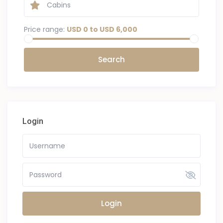
Price range:
USD 0 to USD 6,000
Login
Login