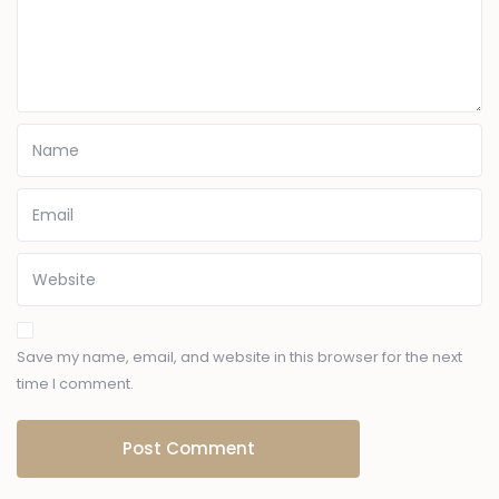
Save my name, email, and website in this browser for the next
time I comment.