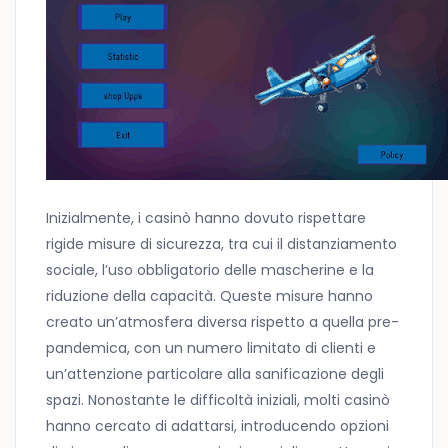
Inizialmente, i casinò hanno dovuto rispettare
rigide misure di sicurezza, tra cui il distanziamento
sociale, l’uso obbligatorio delle mascherine e la
riduzione della capacità. Queste misure hanno
creato un’atmosfera diversa rispetto a quella pre-
pandemica, con un numero limitato di clienti e
un’attenzione particolare alla sanificazione degli
spazi. Nonostante le difficoltà iniziali, molti casinò
hanno cercato di adattarsi, introducendo opzioni