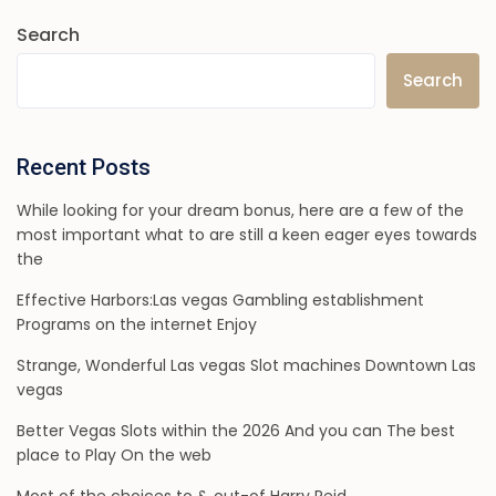
Search
Search
Recent Posts
While looking for your dream bonus, here are a few of the
most important what to are still a keen eager eyes towards
the
Effective Harbors:Las vegas Gambling establishment
Programs on the internet Enjoy
Strange, Wonderful Las vegas Slot machines Downtown Las
vegas
Better Vegas Slots within the 2026 And you can The best
place to Play On the web