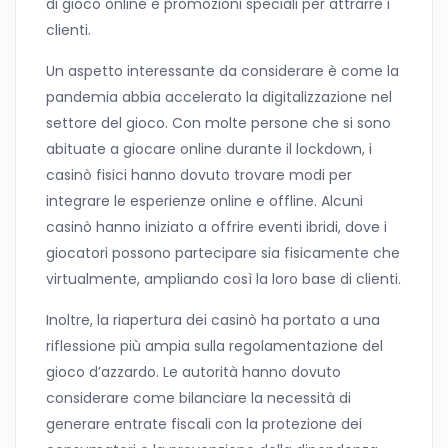
di gioco online e promozioni speciali per attrarre i
clienti.
Un aspetto interessante da considerare è come la
pandemia abbia accelerato la digitalizzazione nel
settore del gioco. Con molte persone che si sono
abituate a giocare online durante il lockdown, i
casinò fisici hanno dovuto trovare modi per
integrare le esperienze online e offline. Alcuni
casinò hanno iniziato a offrire eventi ibridi, dove i
giocatori possono partecipare sia fisicamente che
virtualmente, ampliando così la loro base di clienti.
Inoltre, la riapertura dei casinò ha portato a una
riflessione più ampia sulla regolamentazione del
gioco d’azzardo. Le autorità hanno dovuto
considerare come bilanciare la necessità di
generare entrate fiscali con la protezione dei