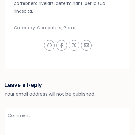
potrebbero rivelarsi determinanti per la sua
rinascita.
Category:
Computers, Games
Leave a Reply
Your email address will not be published.