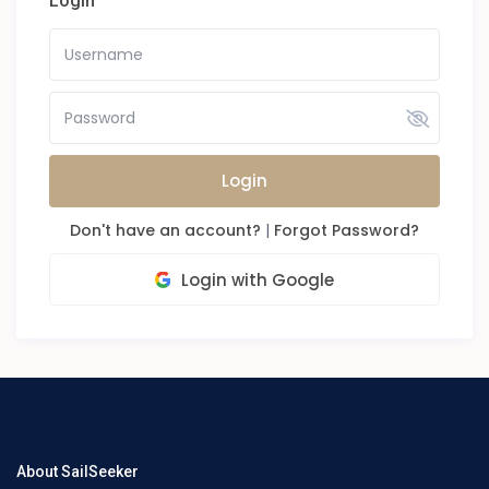
Login
Login
Don't have an account?
|
Forgot Password?
Login with Google
About SailSeeker