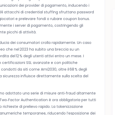
unicazioni dei provider di pagamento, inducendo i
 Gli attacchi di credential stuffing sfruttano password
i giocatori e prelevare fondi o rubare coupon bonus.
ente i server di pagamento, costringendo gli
te picchi di attività.
ducia dei consumatori crolla rapidamente. Un caso
peo che nel 2023 ha subito una breccia su un
dita del 12 % degli utenti attivi entro un mese. I
certificazioni SSL avanzate e con politiche
 condotti da siti come Ami2030, oltre il 68 % degli
la sicurezza influisce direttamente sulla scelta del
anno adottato una serie di misure anti‑fraud altamente
Two‑Factor Authentication è ora obbligatoria per tutti
o richieste di prelievo rapido. La tokenizzazione
alfanumeriche temporanee, riducendo l’esposizione dei