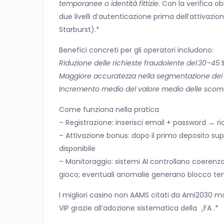
temporanee o identità fittizie.
Con la verifica o
due livelli d’autenticazione prima dell’attivazi
Starburst).*
Benefici concreti per gli operatori includono:
Riduzione delle richieste fraudolente del 30–4
Maggiore accuratezza nella segmentazione dei p
Incremento medio del valore medio delle scomm
Come funziona nella pratica
– Registrazione: inserisci email + password → 
– Attivazione bonus: dopo il primo deposito s
disponibile
– Monitoraggio: sistemi AI controllano coeren
gioco; eventuali anomalie generano blocco te
I migliori casino non AAMS citati da Ami2030 mos
VIP grazie all’adozione sistematica della ₂FA .*