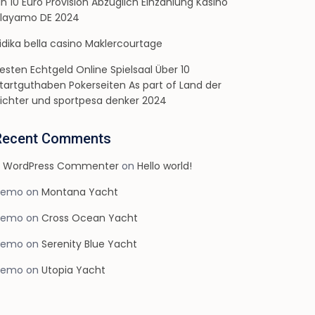
in 10 Euro Provision Abzüglich Einzahlung Kasino
layamo DE 2024
idika bella casino Maklercourtage
esten Echtgeld Online Spielsaal Über 10
tartguthaben Pokerseiten As part of Land der
ichter und sportpesa denker 2024
Recent Comments
 WordPress Commenter
on
Hello world!
demo
on
Montana Yacht
demo
on
Cross Ocean Yacht
demo
on
Serenity Blue Yacht
demo
on
Utopia Yacht