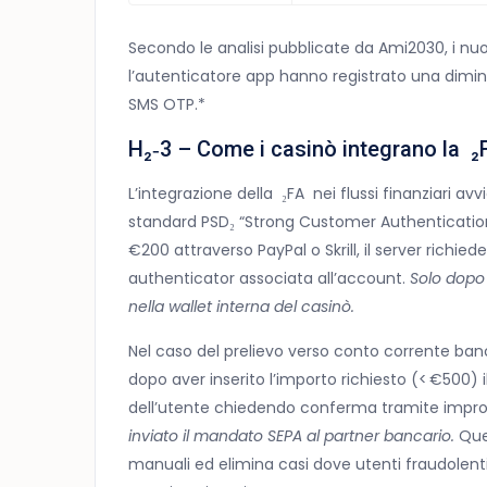
Secondo le analisi pubblicate da Ami2030, i n
l’autenticatore app hanno registrato una diminuzi
SMS OTP.*
H₂‑3 – Come i casinò integrano la ₂F
L’integrazione della ₂FA nei flussi finanziari 
standard PSD₂ “Strong Customer Authentication
€200 attraverso PayPal o Skrill, il server ric
authenticator associata all’account.
Solo dopo 
nella wallet interna del casinò.
Nel caso del prelievo verso conto corrente banca
dopo aver inserito l’importo richiesto (< €500) 
dell’utente chiedendo conferma tramite impron
inviato il mandato SEPA al partner bancario.
Que
manuali ed elimina casi dove utenti fraudolent