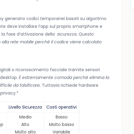
hy generano codici temporanei basati su algoritmo
 deve installare l’app sul proprio smartphone e
 la fase d’attivazione della sicurezza.
Questo
 alla rete mobile perché il codice viene calcolato
igitali o riconoscimento facciale tramite sensori
 desktop.
È estremamente comoda perché elimina la
icile da falsificare.
Tuttavia richiede hardware
privacy.*
Livello Sicurezza
Costi operativi
Medio
Basso
pp
Alto
Molto basso
Molto alto
Variabile