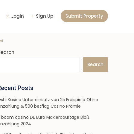
Login
Sign Up
Submit Property
ri
Search
Search
Recent Posts
shi Kasino Unter einsatz von 25 Freispiele Ohne
inzahlung & 500 betflag Casino Prämie
 boom casino DE Euro Maklercourtage Bloß
inzahlung 2024