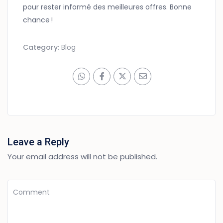
pour rester informé des meilleures offres. Bonne
chance !
Category:
Blog
Leave a Reply
Your email address will not be published.