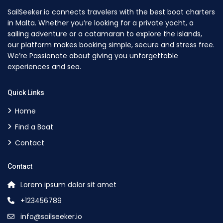
SailSeeker.io connects travelers with the best boat charters
in Malta. Whether you’re looking for a private yacht, a
sailing adventure or a catamaran to explore the islands,
our platform makes booking simple, secure and stress free.
We’re Passionate about giving you unforgettable
experiences and sea.
Quick Links
Home
Find a Boat
Contact
Contact
Lorem ipsum dolor sit amet
+123456789
info@sailseeker.io