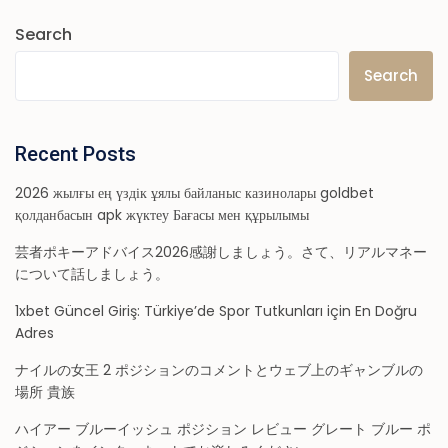
Search
Search
Recent Posts
2026 жылғы ең үздік ұялы байланыс казинолары goldbet
қолданбасын apk жүктеу Бағасы мен құрылымы
芸者ポキーアドバイス2026感謝しましょう。さて、リアルマネー
について話しましょう。
1xbet Güncel Giriş: Türkiye’de Spor Tutkunları için En Doğru
Adres
ナイルの女王 2 ポジションのコメントとウェブ上のギャンブルの
場所 貴族
ハイアー ブルーイッシュ ポジション レビュー グレート ブルー ポ