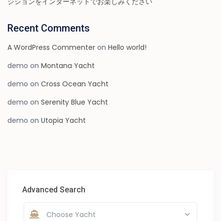
ジションをインターネットでお楽しみください
Recent Comments
A WordPress Commenter
on
Hello world!
demo
on
Montana Yacht
demo
on
Cross Ocean Yacht
demo
on
Serenity Blue Yacht
demo
on
Utopia Yacht
Advanced Search
Choose Yacht