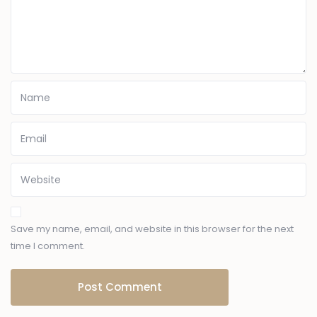
Save my name, email, and website in this browser for the next
time I comment.