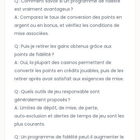
Q : Comment savoir si un programme de fidélité
est vraiment avantageux ?
A : Comparez le taux de conversion des points en
argent ou en bonus, et vérifiez les conditions de
mise associées.
Q : Puis‑je retirer les gains obtenus grâce aux
points de fidélité ?
A : Oui, la plupart des casinos permettent de
convertir les points en crédits jouables, puis de les
retirer après avoir satisfait aux exigences de mise.
Q : Quels outils de jeu responsable sont
généralement proposés ?
A : Limites de dépôt, de mise, de perte,
auto‑exclusion et alertes de temps de jeu sont les
plus courants.
Q : Un programme de fidélité peut‑il augmenter le