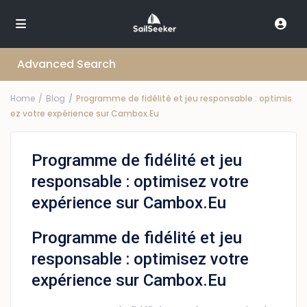
Advanced Search
Home
Blog
Programme de fidélité et jeu responsable : optimis
ez votre expérience sur Cambox.Eu
Programme de fidélité et jeu
responsable : optimisez votre
expérience sur Cambox.Eu
Programme de fidélité et jeu
responsable : optimisez votre
expérience sur Cambox.Eu