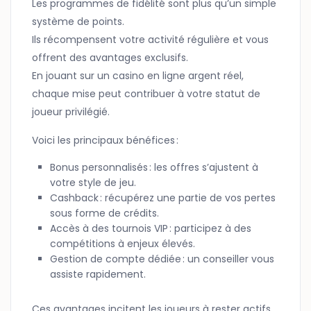
Les programmes de fidélité sont plus qu’un simple
système de points.
Ils récompensent votre activité régulière et vous
offrent des avantages exclusifs.
En jouant sur un casino en ligne argent réel,
chaque mise peut contribuer à votre statut de
joueur privilégié.
Voici les principaux bénéfices :
Bonus personnalisés : les offres s’ajustent à
votre style de jeu.
Cashback : récupérez une partie de vos pertes
sous forme de crédits.
Accès à des tournois VIP : participez à des
compétitions à enjeux élevés.
Gestion de compte dédiée : un conseiller vous
assiste rapidement.
Ces avantages incitent les joueurs à rester actifs