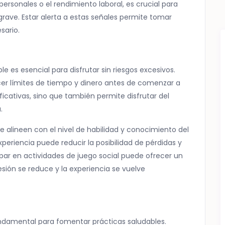
personales o el rendimiento laboral, es crucial para
rave. Estar alerta a estas señales permite tomar
sario.
 es esencial para disfrutar sin riesgos excesivos.
cer límites de tiempo y dinero antes de comenzar a
ificativas, sino que también permite disfrutar del
.
se alineen con el nivel de habilidad y conocimiento del
xperiencia puede reducir la posibilidad de pérdidas y
ipar en actividades de juego social puede ofrecer un
esión se reduce y la experiencia se vuelve
undamental para fomentar prácticas saludables.