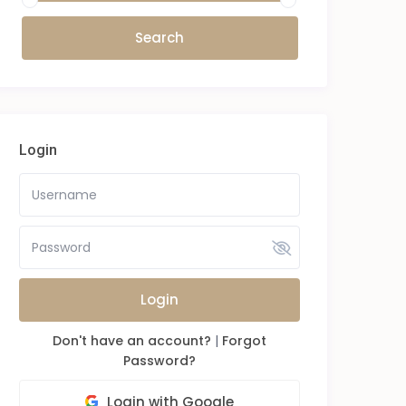
Login
Login
Don't have an account?
|
Forgot
Password?
Login with Google