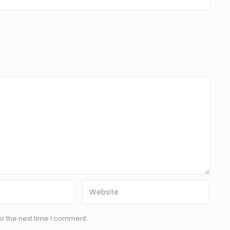
r the next time I comment.