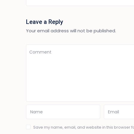
Leave a Reply
Your email address will not be published.
Save my name, email, and website in this browser fo