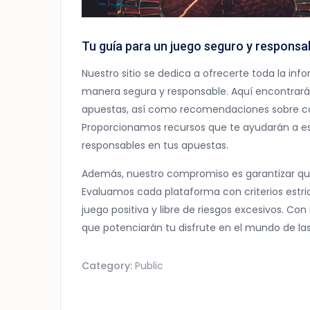
Tu guía para un juego seguro y responsa
Nuestro sitio se dedica a ofrecerte toda la inf
manera segura y responsable. Aquí encontrarás
apuestas, así como recomendaciones sobre có
Proporcionamos recursos que te ayudarán a esta
responsables en tus apuestas.
Además, nuestro compromiso es garantizar qu
Evaluamos cada plataforma con criterios estri
juego positiva y libre de riesgos excesivos. C
que potenciarán tu disfrute en el mundo de la
Category:
Public