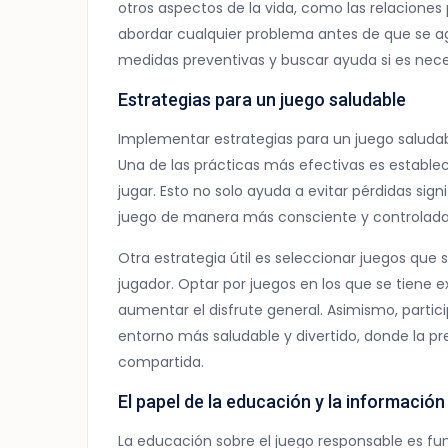
otros aspectos de la vida, como las relaciones 
abordar cualquier problema antes de que se ag
medidas preventivas y buscar ayuda si es nece
Estrategias para un juego saludable
Implementar estrategias para un juego saludable
Una de las prácticas más efectivas es estable
jugar. Esto no solo ayuda a evitar pérdidas sign
juego de manera más consciente y controlada
Otra estrategia útil es seleccionar juegos que 
jugador. Optar por juegos en los que se tiene e
aumentar el disfrute general. Asimismo, partic
entorno más saludable y divertido, donde la pr
compartida.
El papel de la educación y la información
La educación sobre el juego responsable es f