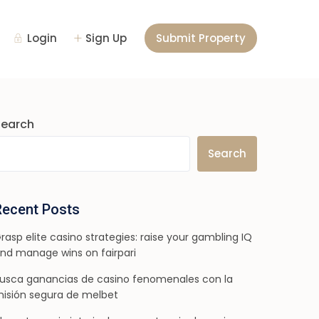
Login
Sign Up
Submit Property
Search
Search
Recent Posts
rasp elite casino strategies: raise your gambling IQ
nd manage wins on fairpari
usca ganancias de casino fenomenales con la
isión segura de melbet