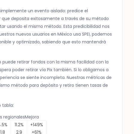
simplemente un evento aislado: predice el
r que deposita exitosamente a través de su método
tar usando el mismo método. Esta predicibilidad nos
uestros nuevos usuarios en México usa SPEI, podemos
onible y optimizado, sabiendo que esto mantendrá
 puede retirar fondos con la misma facilidad con la
pera poder retirar vía Pix también. Si lo obligamos a
experiencia se siente incompleta. Nuestras métricas de
ismo método para depósito y retiro tienen tasas de
 tabla:
 regionalesMejora
4.5%
11.2%
+149%
1.8
2.9
+61%