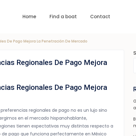
uests
nge:
USD 0 to USD 6,000
Home
Find a boat
Contact
ales De Pago Mejora La Penetración De Mercado
ncias Regionales De Pago Mejora
ncias Regionales De Pago Mejora
G
a
s preferencias regionales de pago no es un lujo sino
rgimos en el mercado hispanohablante,
B
m
egiones tienen expectativas muy distintas respecto a
do de pago que funciona perfectamente en México