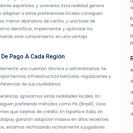
L
ores españoles, y viceversa. Esta realidad genera
o
se adaptan a estas preferencias locales consiguen
E
es, menor abandono de carrito, y una base de
a
cómo identificar, implementar y optimizar los
D
rmando este conocimiento en una ventaja
p
 De Pago A Cada Región
emente una cuestión técnica o administrativa. Se
A
pia historia, infraestructura bancaria, regulaciones y
ferencias de sus ciudadanos.
ricas, ignoramos estas realidades locales. En
 siguen prefiriendo métodos como Pix (Brasil), Oxxo
tes que tarjetas de crédito. En España e Italia, en
atispay ganaron adopción masiva en años recientes.
odos, estamos rechazando activamente a jugadores