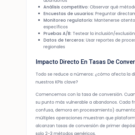
abandonos
Análisis competitivo
: Observar qué método
Encuestas de usuarios
: Preguntar direct
Monitoreo regulatorio
: Mantenerse atent
específicos
Pruebas A/B
: Testear la inclusión/exclus
Datos de terceros
: Usar reportes de pro
regionales
Impacto Directo En Tasas De Conver
Todo se reduce a números: ¿cómo afecta la di
nuestros KPIs clave?
Comencemos con la tasa de conversión. Cuando
su punto más vulnerable a abandonos. Cada fri
confusa, demora en procesamiento) aumenta l
múltiples operaciones muestran que platafor
alcanzan tasas de conversión de primer depósi
solo 2-3 métodos genéricos.