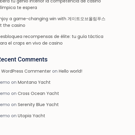
ibera tu genio interior la competencia de casino
límpica te espera
njoy a game-changing win with 게이트오브올림푸스
t the casino
esbloquea recompensas de élite: tu guía táctica
ara el craps en vivo de casino
Recent Comments
 WordPress Commenter
on
Hello world!
demo
on
Montana Yacht
demo
on
Cross Ocean Yacht
demo
on
Serenity Blue Yacht
demo
on
Utopia Yacht