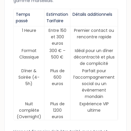
gamme marseillais.
Temps
Estimation
Détails additionnels
passé
Tarifaire
1 Heure
Entre 150
Premier contact ou
et 300
rencontre rapide
euros
Format
300 € –
Idéal pour un dîner
Classique
500 €
décontracté et plus
de complicité
Dîner &
Plus de
Parfait pour
Soirée (4-
600
l’accompagnement
5h)
euros
social ou un
événement
mondain
Nuit
Plus de
Expérience VIP
complète
1200
ultime
(Overnight)
euros