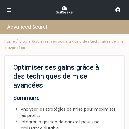
Advanced Search
Home
Blog
Optimiser ses gains grâce à des techniques de mis
e avancées
Optimiser ses gains grâce à
des techniques de mise
avancées
Sommaire
Analyser les stratégies de mise pour maximiser
les profits
Intégrer la gestion de bankroll pour une
croissance durable