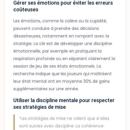
Gérer ses émotions pour éviter les erreurs
coûteuses
Les émotions, comme la colère ou la cupidité,
peuvent conduire à prendre des décisions
désastreuses, notamment en rompant avec la
stratégie. La clé est de développer une discipline
émotionnelle, par exemple en pratiquant la
respiration profonde ou en séparant clairement la
session de jeu de ses états émotionnels. La
recherche indique que les joueurs qui maîtrisent
leur état mental ont en moyenne 30% de gains
supplémentaires sur une année.
Utiliser la discipline mentale pour respecter
ses stratégies de mise
“Les stratégies de mise ne valent que si elles
sont suivies avec discipline. La cohérence