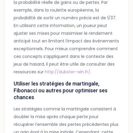
la probabilité réelle de gains ou de pertes. Par
exemple, dans la roulette européenne, la
probabilité de sortir un numéro précis est de 1/37.
En utilisant cette information, un joueur peut
ajuster ses mises pour maximiser le rendement
anticipé tout en limitant l’impact des événements
exceptionnels. Pour mieux comprendre comment
ces concepts s’appliquent dans le contexte des
jeux de hasard, il peut être utile de consulter des
ressources sur
http://dubster-win.fr/
.
Utiliser les stratégies de martingale,
Fibonacci ou autres pour optimiser ses
chances
Les stratégies comme la martingale consistent à
doubler la mise après chaque perte pour
récupérer l’ensemble des pertes précédentes plus
un gain égal à la mise initiale. Cependant, cette