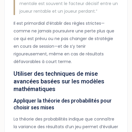
mentale est souvent le facteur décisif entre un
joueur rentable et un joueur perdant.”
Il est primordial d’établir des règles strictes—
comme ne jamais poursuivre une perte plus que
ce qui est prévu ou ne pas changer de stratégie
en cours de session—et de s’y tenir
rigoureusement, même en cas de résultats
défavorables à court terme.
Utiliser des techniques de mise
avancées basées sur les modèles
mathématiques
Appliquer la théorie des probabilités pour
choisir ses mises
La théorie des probabilités indique que connaître
la variance des résultats d’un jeu permet d’évaluer