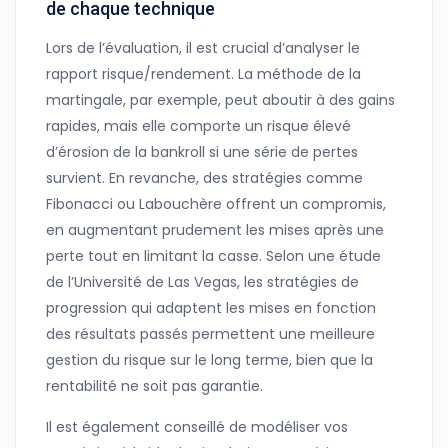
de chaque technique
Lors de l’évaluation, il est crucial d’analyser le
rapport risque/rendement. La méthode de la
martingale, par exemple, peut aboutir à des gains
rapides, mais elle comporte un risque élevé
d’érosion de la bankroll si une série de pertes
survient. En revanche, des stratégies comme
Fibonacci ou Labouchère offrent un compromis,
en augmentant prudement les mises après une
perte tout en limitant la casse. Selon une étude
de l’Université de Las Vegas, les stratégies de
progression qui adaptent les mises en fonction
des résultats passés permettent une meilleure
gestion du risque sur le long terme, bien que la
rentabilité ne soit pas garantie.
Il est également conseillé de modéliser vos