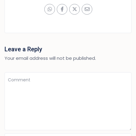
Leave a Reply
Your email address will not be published.