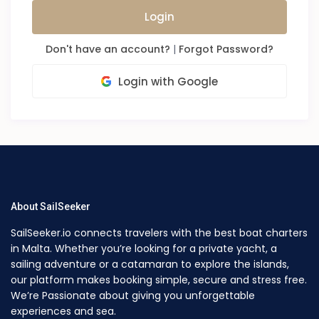
Login
Don't have an account?
|
Forgot Password?
Login with Google
About SailSeeker
SailSeeker.io connects travelers with the best boat charters
in Malta. Whether you’re looking for a private yacht, a
sailing adventure or a catamaran to explore the islands,
our platform makes booking simple, secure and stress free.
We’re Passionate about giving you unforgettable
experiences and sea.