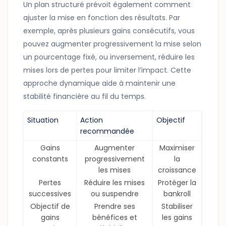
Un plan structuré prévoit également comment
ajuster la mise en fonction des résultats. Par
exemple, après plusieurs gains consécutifs, vous
pouvez augmenter progressivement la mise selon
un pourcentage fixé, ou inversement, réduire les
mises lors de pertes pour limiter l’impact. Cette
approche dynamique aide à maintenir une
stabilité financière au fil du temps.
Situation
Action
Objectif
recommandée
Gains
Augmenter
Maximiser
constants
progressivement
la
les mises
croissance
Pertes
Réduire les mises
Protéger la
successives
ou suspendre
bankroll
Objectif de
Prendre ses
Stabiliser
gains
bénéfices et
les gains