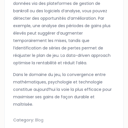
données via des plateformes de gestion de
bankroll ou des logiciels d’analyse, vous pouvez
détecter des opportunités d’amélioration. Par
exemple, une analyse des périodes de gains plus
élevés peut suggérer d’augmenter
temporairement les mises, tandis que
l’identification de séries de pertes permet de
réajuster le plan de jeu. La data-driven approach
optimise la rentabilité et réduit l’aléa.
Dans le domaine du jeu, la convergence entre
mathématiques, psychologie et technologie
constitue aujourd’hui la voie la plus efficace pour
maximiser ses gains de façon durable et
maîtrisée.
Category:
Blog