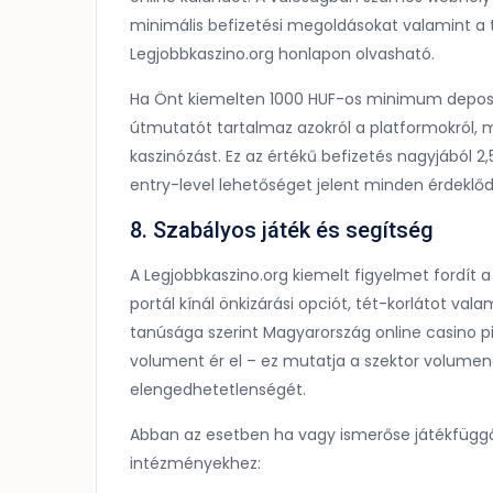
minimális befizetési megoldásokat valamint a t
Legjobbkaszino.org honlapon olvasható.
Ha Önt kiemelten 1000 HUF-os minimum deposit ö
útmutatót tartalmaz azokról a platformokról, 
kaszinózást. Ez az értékű befizetés nagyjából 
entry-level lehetőséget jelent minden érdeklő
8. Szabályos játék és segítség
A Legjobbkaszino.org kiemelt figyelmet fordít 
portál kínál önkizárási opciót, tét-korlátot val
tanúsága szerint Magyarország online casino pia
volument ér el – ez mutatja a szektor volumen
elengedhetetlenségét.
Abban az esetben ha vagy ismerőse játékfüggős
intézményekhez: