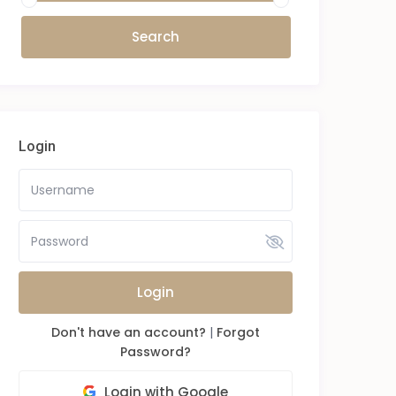
Login
Login
Don't have an account?
|
Forgot
Password?
Login with Google