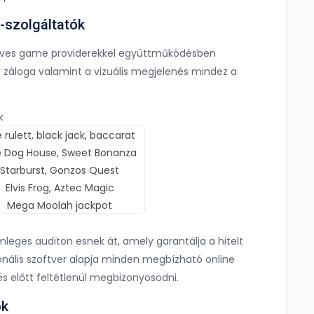
r-szolgáltatók
 neves game providerekkel együttműködésben
 záloga valamint a vizuális megjelenés mindez a
k
e rulett, black jack, baccarat
 Dog House, Sweet Bonanza
Starburst, Gonzos Quest
Elvis Frog, Aztec Magic
Mega Moolah jackpot
emleges auditon esnek át, amely garantálja a hitelt
nális szoftver alapja minden megbízható online
 előtt feltétlenül megbizonyosodni.
ók