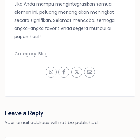
Jika Anda mampu mengintegrasikan semua
elemen ini, peluang menang akan meningkat
secara signifikan. Selamat mencoba, semoga
angka-angka favorit Anda segera muncul di
papan hasil!
Category:
Blog
Leave a Reply
Your email address will not be published.