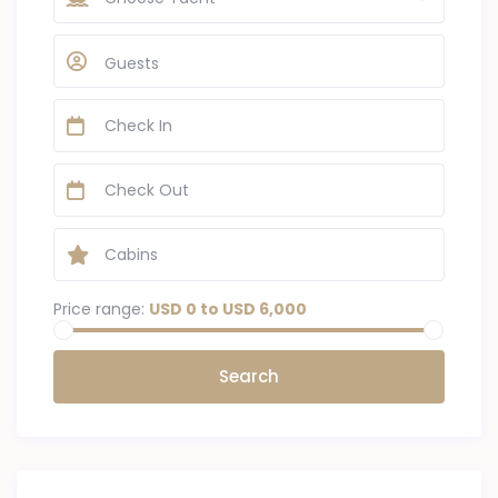
Guests
Price range:
USD 0 to USD 6,000