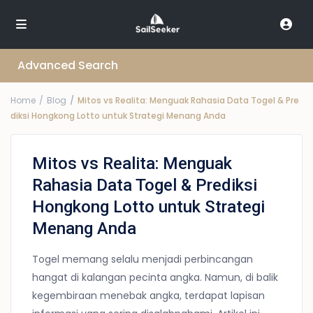
Advanced Search
Home
Blog
Mitos vs Realita: Menguak Rahasia Data Togel & Pre
diksi Hongkong Lotto untuk Strategi Menang Anda
Mitos vs Realita: Menguak
Rahasia Data Togel & Prediksi
Hongkong Lotto untuk Strategi
Menang Anda
Togel memang selalu menjadi perbincangan
hangat di kalangan pecinta angka. Namun, di balik
kegembiraan menebak angka, terdapat lapisan