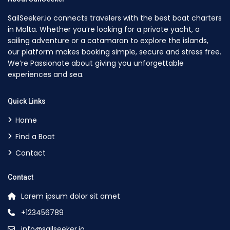
SailSeeker.io connects travelers with the best boat charters
in Malta. Whether you’re looking for a private yacht, a
sailing adventure or a catamaran to explore the islands,
our platform makes booking simple, secure and stress free.
We’re Passionate about giving you unforgettable
experiences and sea.
Quick Links
Home
Find a Boat
Contact
Contact
Lorem ipsum dolor sit amet
+123456789
info@sailseeker.io