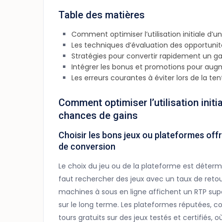
Table des matières
Comment optimiser l’utilisation initiale d’
Les techniques d’évaluation des opportunité
Stratégies pour convertir rapidement un gain
Intégrer les bonus et promotions pour augme
Les erreurs courantes à éviter lors de la te
Comment optimiser l’utilisation initi
chances de gains
Choisir les bons jeux ou plateformes offr
de conversion
Le choix du jeu ou de la plateforme est détermin
faut rechercher des jeux avec un taux de retou
machines à sous en ligne affichent un RTP supé
sur le long terme. Les plateformes réputées,
tours gratuits sur des jeux testés et certifiés,