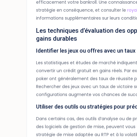
efficacement votre bankroll. Une connaissance 
stratégie en conséquence, et consulter le
roya
informations supplémentaires sur leurs condition
Les techniques d’évaluation des oppo
gains durables
Identifier les jeux ou offres avec un tau
Les statistiques et études de marché indiquen
convertir un crédit gratuit en gains réels. Par 
poker ont généralement des taux de réussite plus
Rechercher des jeux avec un taux de victoire 
configurations augmente vos chances de succ
Utiliser des outils ou stratégies pour pré
Dans certains cas, des outils d’analyse ou de 
des logiciels de gestion de mise, peuvent vous ai
stratégie de mise adaptée au RTP et à la volati