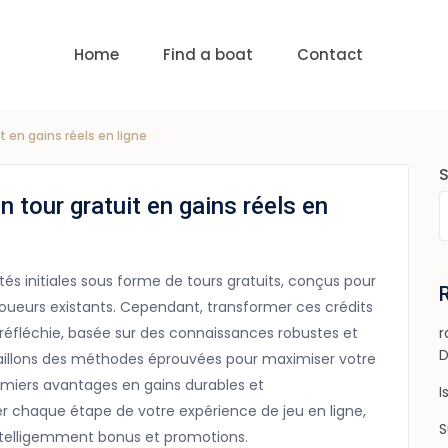
uests
nge:
USD 0 to USD 6,000
Home
Find a boat
Contact
t en gains réels en ligne
n tour gratuit en gains réels en
tés initiales sous forme de tours gratuits, conçus pour
s joueurs existants. Cependant, transformer ces crédits
réfléchie, basée sur des connaissances robustes et
r
D
étaillons des méthodes éprouvées pour maximiser votre
emiers avantages en gains durables et
I
 chaque étape de votre expérience de jeu en ligne,
S
 intelligemment bonus et promotions.