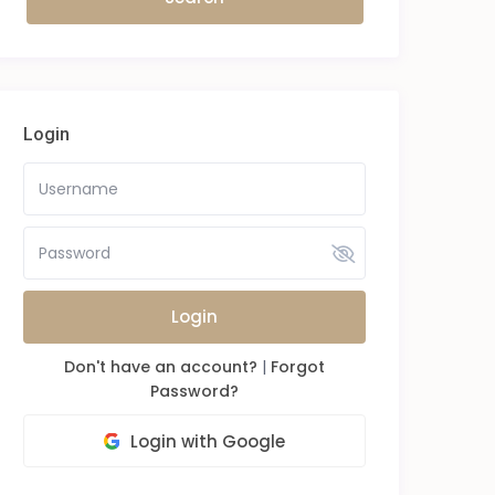
Login
Login
Don't have an account?
|
Forgot
Password?
Login with Google