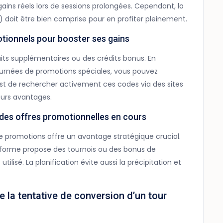
ns réels lors de sessions prolongées. Cependant, la
 doit être bien comprise pour en profiter pleinement.
otionnels pour booster ses gains
its supplémentaires ou des crédits bonus. En
e journées de promotions spéciales, vous pouvez
é est de rechercher activement ces codes via des sites
eurs avantages.
n des offres promotionnelles en cours
de promotions offre un avantage stratégique crucial.
teforme propose des tournois ou des bonus de
lisé. La planification évite aussi la précipitation et
e la tentative de conversion d’un tour