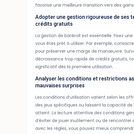
favorise une meilleure transition vers des gains 
Adopter une gestion rigoureuse de ses te
crédits gratuits
La gestion de bankroll est essentielle. Fixez une
vous êtes prêt à utiliser. Par exemple, consac
pour préserver une marge de manœuvre. Surveil
décroissance trop rapide de crédits gratuits,
significatif dès la première utilisation.
Analyser les conditions et restrictions a
mauvaises surprises
Les conditions d’utilisation varient selon les of
des jeux spécifiques ou laissent la capacité de
atteint. La lecture attentive des conditions gé
d’éviter de jouer inutilement ou de rencontrer de
avec les règles, vous pouvez mieux comprendr