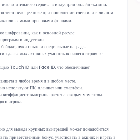
 исключительного сервиса в индустрии онлайн-казино.
соответствующее поле при пополнении счета или в личном
с накапливаемыми призовыми фондами.
ое шифрование, как и основной ресурс.
 программ в индустрии.
 бейджи, очки опыта и специальные награды.
гии для самых активных участников нашего игрового
ощью Touch ID или Face ID, что обеспечивает
аншета в любое время и в любом месте.
ино используют ПК, планшет или смартфон.
, и коэффициент выигрыша растет с каждым моментом.
ого игрока.
, но для вывода крупных выигрышей может понадобиться
ать приветственный бонус, участвовать в акциях и играть в