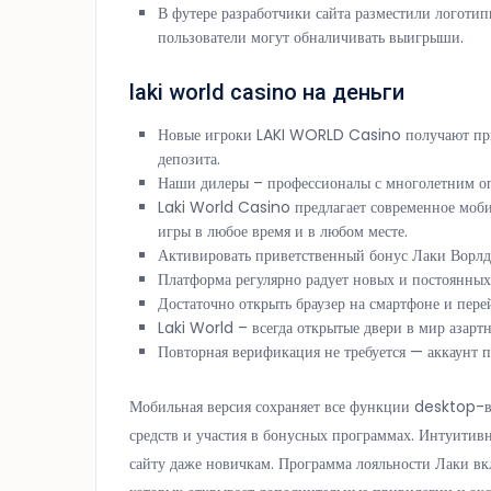
В футере разработчики сайта разместили логот
пользователи могут обналичивать выигрыши.
laki world casino на деньги
Новые игроки LAKI WORLD Casino получают при
депозита.
Наши дилеры – профессионалы с многолетним оп
Laki World Casino предлагает современное моби
игры в любое время и в любом месте.
Активировать приветственный бонус Лаки Ворлд 
Платформа регулярно радует новых и постоянны
Достаточно открыть браузер на смартфоне и перей
Laki World – всегда открытые двери в мир азарт
Повторная верификация не требуется — аккаунт п
Мобильная версия сохраняет все функции desktop-в
средств и участия в бонусных программах. Интуитив
сайту даже новичкам. Программа лояльности Лаки вкл