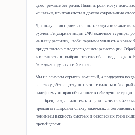
демо-режиме без риска. Наши игроки могут использ
кошельки, криптовалюты и другие современные спосо
Для получения приветственного бонуса необходимо за
рублей. Регулярные акции LAKI включают турниры, 
на нашу рассылку, чтобы первыми узнавать о новых 
придет письмо с подтверждением регистрации. Обрабо
зависимости от выбранного способа вывода средств.
блэкджека, рулетки и баккары.
Мы не взимаем скрытых комиссий, а поддержка всегд
вашего удобства доступны разные валюты и быстрый
платформа, которая объединяет в себе лучшие тради
Наш бренд создан для тех, кто ценит качество, безоп
предлагает широкий спектр надежных и безопасных 
понимаем важность быстрых и безопасных транзакци
провайдерами.