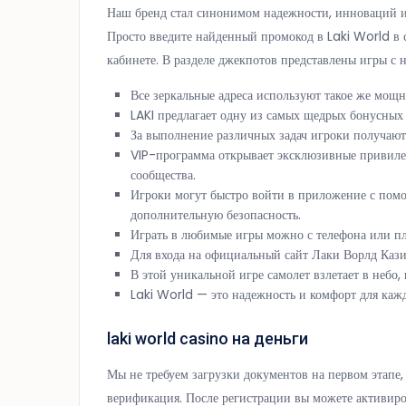
Наш бренд стал синонимом надежности, инноваций и
Просто введите найденный промокод в Laki World в 
кабинете. В разделе джекпотов представлены игры 
Все зеркальные адреса используют такое же мощн
LAKI предлагает одну из самых щедрых бонусных
За выполнение различных задач игроки получают
VIP-программа открывает эксклюзивные привиле
сообщества.
Игроки могут быстро войти в приложение с пом
дополнительную безопасность.
Играть в любимые игры можно с телефона или пл
Для входа на официальный сайт Лаки Ворлд Каз
В этой уникальной игре самолет взлетает в небо
Laki World — это надежность и комфорт для кажд
laki world casino на деньги
Мы не требуем загрузки документов на первом этапе
верификация. После регистрации вы можете активиров