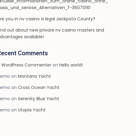
ktuelle_Informationen_zum_online_casino_ohne_
asis_und_seriöse_Alternativen_f-36070110
re you in nv casino a legal Jackpota County?
ind out about new private nv casino masters and
dvantages available!
Recent Comments
 WordPress Commenter
on
Hello world!
demo
on
Montana Yacht
demo
on
Cross Ocean Yacht
demo
on
Serenity Blue Yacht
demo
on
Utopia Yacht