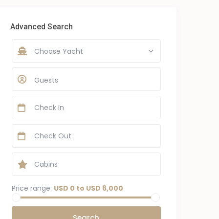
Advanced Search
Choose Yacht
Guests
Price range:
USD 0 to USD 6,000