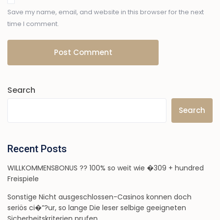
Save my name, email, and website in this browser for the next
time I comment.
Search
Search
Recent Posts
WILLKOMMENSBONUS ?? 100% so weit wie �309 + hundred
Freispiele
Sonstige Nicht ausgeschlossen-Casinos konnen doch
seriös ci�”?ur, so lange Die leser selbige geeigneten
Sicherheitskriterien prufen