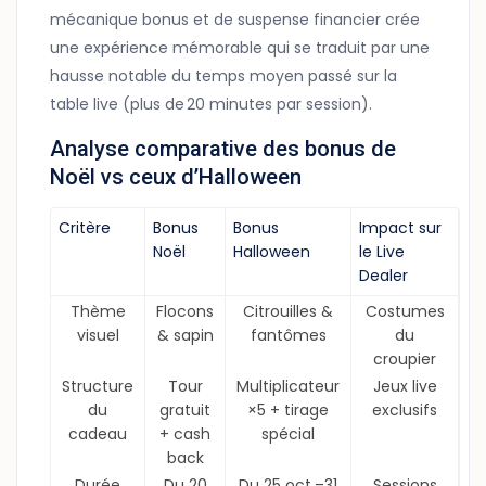
mécanique bonus et de suspense financier crée
une expérience mémorable qui se traduit par une
hausse notable du temps moyen passé sur la
table live (plus de 20 minutes par session).
Analyse comparative des bonus de
Noël vs ceux d’Halloween
Critère
Bonus
Bonus
Impact sur
Noël
Halloween
le Live
Dealer
Thème
Flocons
Citrouilles &
Costumes
visuel
& sapin
fantômes
du
croupier
Structure
Tour
Multiplicateur
Jeux live
du
gratuit
×5 + tirage
exclusifs
cadeau
+ cash
spécial
back
Durée
Du 20
Du 25 oct.–31
Sessions