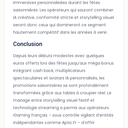
immersives personnalisées durant les fêtes
saisonnières. Les opérateurs qui sauront combiner
IA créative, conformité stricte et storytelling visuel
seront donc ceux qui domineront ce segment
hautement compétitif dans les années à venir.
Conclusion
Depuis leurs débuts modestes avec quelques
euros offerts lors des fêtes jusqu’aux méga‑bonus
intégrant cash back, multiplicateurs
spectaculaires et avatars IA personnalisés, les
promotions saisonnières se sont profondément
transformées grâce aux tables à croupier réel. Le
mariage entre storytelling visuel festif et
technologie streaming a permis aux opérateurs
iGaming français – sous contrôle vigilant d’entités
indépendantes comme Aptic.Fr – d’offrir