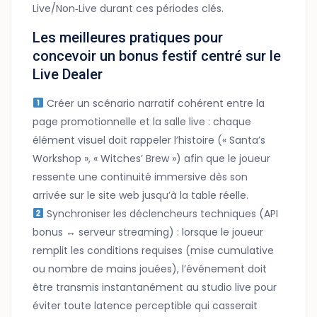
Live/Non‑Live durant ces périodes clés.
Les meilleures pratiques pour
concevoir un bonus festif centré sur le
Live Dealer
Créer un scénario narratif cohérent entre la
page promotionnelle et la salle live : chaque
élément visuel doit rappeler l’histoire (« Santa’s
Workshop », « Witches’ Brew ») afin que le joueur
ressente une continuité immersive dès son
arrivée sur le site web jusqu’à la table réelle.
Synchroniser les déclencheurs techniques (API
bonus
↔
serveur streaming) : lorsque le joueur
remplit les conditions requises (mise cumulative
ou nombre de mains jouées), l’événement doit
être transmis instantanément au studio live pour
éviter toute latence perceptible qui casserait