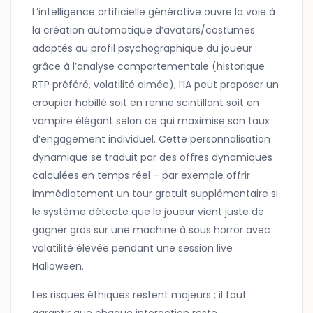
L’intelligence artificielle générative ouvre la voie à
la création automatique d’avatars/costumes
adaptés au profil psychographique du joueur :
grâce à l’analyse comportementale (historique
RTP préféré, volatilité aimée), l’IA peut proposer un
croupier habillé soit en renne scintillant soit en
vampire élégant selon ce qui maximise son taux
d’engagement individuel. Cette personnalisation
dynamique se traduit par des offres dynamiques
calculées en temps réel – par exemple offrir
immédiatement un tour gratuit supplémentaire si
le système détecte que le joueur vient juste de
gagner gros sur une machine à sous horror avec
volatilité élevée pendant une session live
Halloween.
Les risques éthiques restent majeurs ; il faut