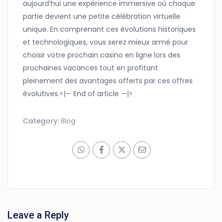
aujourd’hui une expérience immersive où chaque
partie devient une petite célébration virtuelle
unique. En comprenant ces évolutions historiques
et technologiques, vous serez mieux armé pour
choisir votre prochain casino en ligne lors des
prochaines vacances tout en profitant
pleinement des avantages offerts par ces offres
évolutives.<|— End of article —|>
Category:
Blog
Leave a Reply