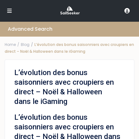
Advanced Search
Home
Blog
L’évolution des bonus saisonniers avec croupiers en
direct – Noël & Halloween dans le iGaming
L’évolution des bonus
saisonniers avec croupiers en
direct – Noël & Halloween
dans le iGaming
L’évolution des bonus
saisonniers avec croupiers en
direct – Noël & Halloween dans