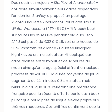
Deux casinos majeurs –
StarPlay
et
PhantomBet
–
ont testé simultanément leurs offres respectives
l’an dernier.
StarPlay
a proposé un package
« Santa’s Roulette » incluant 50 tours gratuits sur
Winter Wonderland
(RTP = 97%) + 15 % cash back
sur toutes les mises live pendant dix jours ; son
ARPU est passé de €32 à €48, soit une hausse de
50 %.
PhantomBet
a lancé « Haunted Blackjack
Night » avec un multiplicateur ×5 appliqué aux
gains réalisés entre minuit et deux heures du
matin ainsi qu’un tirage spécial offrant un jackpot
progressif de €10 000 ; la durée moyenne de jeu a
augmenté de 22 minutes à 34 minutes, mais
l’ARPU n’a crû que 30 %, reflétant une préférence
française pour la sécurité offerte par le cash back
plutôt que par la prise de risque élevée propre aux
thèmes macabres. Ces chiffres confirment que la