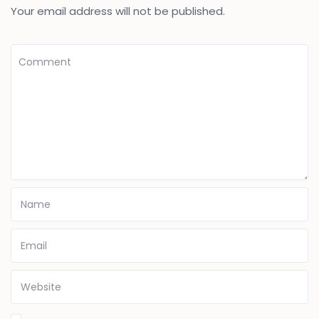
Your email address will not be published.