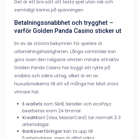
Det är ett bra sätt att testa spel utan risk och
samtidigt känna på spänningen.
Betalningssnabbhet och trygghet –
varför Golden Panda Casino sticker ut
En av de största bekymren för spelare är
utbetalningshastigheten. Långa väntetider kan
göra även den roligaste vinsten mindre attraktiv.
Golden Panda Casino har byggt sitt rykte på
snabba och säkra uttag, vilket är en av
huvudorsakerna till att så många har blivit stora
vinnare här.
E‑wallets
som Skrill, Neteller och ecoPayz
bearbetas inom 24 timmar.
Kreditkort
(Visa, MasterCard) tar normalt 2‑3
arbetsdagar.
Banköverföringar
kan ta upp till
5 arbetsdagar, men är alltid säkra.