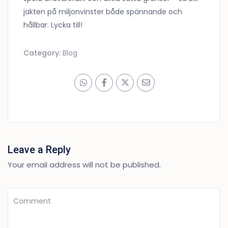
jakten på miljonvinster både spännande och
hållbar. Lycka till!
Category:
Blog
Leave a Reply
Your email address will not be published.