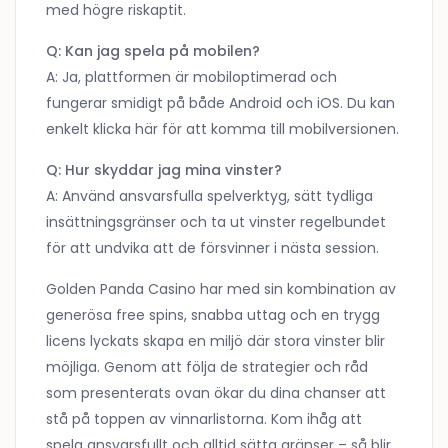
med högre riskaptit.
Q: Kan jag spela på mobilen?
A: Ja, plattformen är mobiloptimerad och
fungerar smidigt på både Android och iOS. Du kan
enkelt klicka här för att komma till mobilversionen.
Q: Hur skyddar jag mina vinster?
A: Använd ansvarsfulla spelverktyg, sätt tydliga
insättningsgränser och ta ut vinster regelbundet
för att undvika att de försvinner i nästa session.
Golden Panda Casino har med sin kombination av
generösa free spins, snabba uttag och en trygg
licens lyckats skapa en miljö där stora vinster blir
möjliga. Genom att följa de strategier och råd
som presenterats ovan ökar du dina chanser att
stå på toppen av vinnarlistorna. Kom ihåg att
spela ansvarsfullt och alltid sätta gränser – så blir