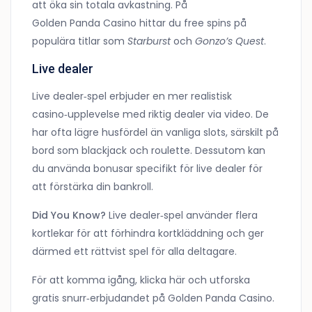
att öka sin totala avkastning. På
Golden Panda Casino hittar du free spins på
populära titlar som
Starburst
och
Gonzo’s Quest
.
Live dealer
Live dealer‑spel erbjuder en mer realistisk
casino‑upplevelse med riktig dealer via video. De
har ofta lägre husfördel än vanliga slots, särskilt på
bord som blackjack och roulette. Dessutom kan
du använda bonusar specifikt för live dealer för
att förstärka din bankroll.
Did You Know?
Live dealer‑spel använder flera
kortlekar för att förhindra kortkläddning och ger
därmed ett rättvist spel för alla deltagare.
För att komma igång, klicka här och utforska
gratis snurr‑erbjudandet på Golden Panda Casino.