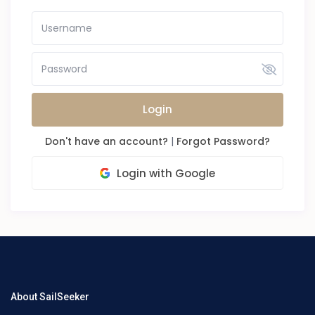
Login
Don't have an account?
|
Forgot Password?
Login with Google
About SailSeeker