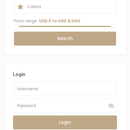
Price range:
USD 0 to USD 6,000
Login
Login