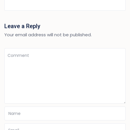
Leave a Reply
Your email address will not be published.