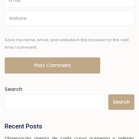
Save my name, email, and website in this browser for the next
time I comment.
Search
Search
Recent Posts
Observação_atenta_de_cada_curva_aumenta_o_prêmio