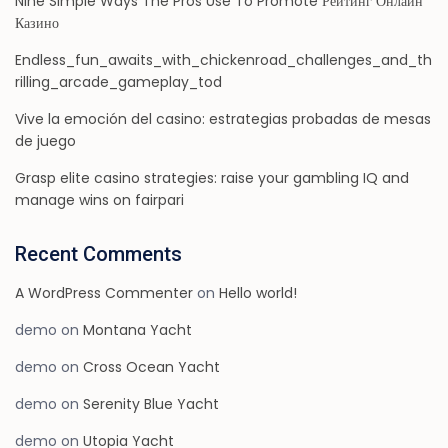
Nine Simple Ways The Pros Use To Promote Рейтинг Онлайн
Казино
Endless_fun_awaits_with_chickenroad_challenges_and_th
rilling_arcade_gameplay_tod
Vive la emoción del casino: estrategias probadas de mesas
de juego
Grasp elite casino strategies: raise your gambling IQ and
manage wins on fairpari
Recent Comments
A WordPress Commenter
on
Hello world!
demo
on
Montana Yacht
demo
on
Cross Ocean Yacht
demo
on
Serenity Blue Yacht
demo
on
Utopia Yacht