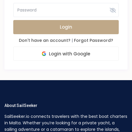
Login
Don't have an account?
|
Forgot Password?
Login with Google
About SailSeeker
SailSeeker.io connects travelers with the best boat charters
in Malta. Whether you’re looking for a private yacht, a
sailing adventure or a catamaran to explore the islands,