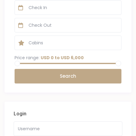
Price range:
USD 0 to USD 6,000
Login