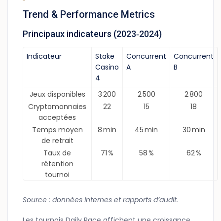
Trend & Performance Metrics
Principaux indicateurs (2023‑2024)
Indicateur
Stake
Concurrent
Concurrent
Casino
A
B
4
Jeux disponibles
3 200
2 500
2 800
Cryptomonnaies
22
15
18
acceptées
Temps moyen
8 min
45 min
30 min
de retrait
Taux de
71 %
58 %
62 %
rétention
tournoi
Source : données internes et rapports d’audit.
Les tournois Daily Race affichent une croissance