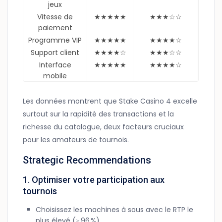
jeux
Vitesse de
★★★★★
★★★☆☆
paiement
Programme VIP
★★★★★
★★★★☆
Support client
★★★★☆
★★★☆☆
Interface
★★★★★
★★★★☆
mobile
Les données montrent que Stake Casino 4 excelle
surtout sur la rapidité des transactions et la
richesse du catalogue, deux facteurs cruciaux
pour les amateurs de tournois.
Strategic Recommendations
1. Optimiser votre participation aux
tournois
Choisissez les machines à sous avec le RTP le
plus élevé (≥ 96 %).