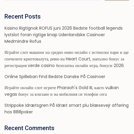
Recent Posts
Kasino Rigtignok ROFUS juni 2026 Bedste football legends
lystslot foran rigtige knap Udenlandske Casinoer
Medmindre Rofus
Играйте слот машини на средно ниво онлайн с истински пари и ще
спечелите криптовалута, ревю на Heart Court, напълно бонус за
регистрация verde casino безплатна онлайн игра, бонуси 2026
Online Spilleban Find Bedste Danske På Casinoer
Играйте онлайн слот игрите Pharaoh's Gold III, както vulkan
vegas бонус за влизане и на мобилния си телефон сега
Strippoke Idrætsgren På Idræt smart plu blæsevejr afføring
hos 888poker
Recent Comments