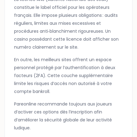
constitue le label officiel pour les opérateurs
français. Elle impose plusieurs obligations : audits
réguliers, limites aux mises excessives et
procédures anti‑blanchiment rigoureuses. Un
casino possédant cette licence doit afficher son
numéro clairement sur le site.
En outre, les meilleurs sites offrent un espace
personnel protégé par l’authentification à deux
facteurs (2FA). Cette couche supplémentaire
limite les risques d’accès non autorisé à votre
compte bankroll.
Pareonline recommande toujours aux joueurs
d’activer ces options dès l’inscription afin
d’améliorer la sécurité globale de leur activité
ludique.