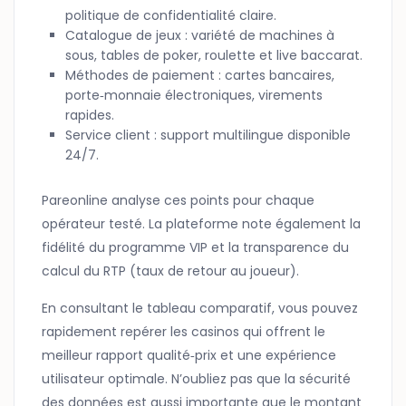
politique de confidentialité claire.
Catalogue de jeux : variété de machines à
sous, tables de poker, roulette et live baccarat.
Méthodes de paiement : cartes bancaires,
porte‑monnaie électroniques, virements
rapides.
Service client : support multilingue disponible
24/7.
Pareonline analyse ces points pour chaque
opérateur testé. La plateforme note également la
fidélité du programme VIP et la transparence du
calcul du RTP (taux de retour au joueur).
En consultant le tableau comparatif, vous pouvez
rapidement repérer les casinos qui offrent le
meilleur rapport qualité‑prix et une expérience
utilisateur optimale. N’oubliez pas que la sécurité
des données est aussi importante que le montant