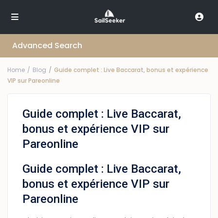
Advanced Search
Home
Blog
Guide complet : Live Baccarat, bonus et expérience
VIP sur Pareonline
Guide complet : Live Baccarat,
bonus et expérience VIP sur
Pareonline
Guide complet : Live Baccarat,
bonus et expérience VIP sur
Pareonline