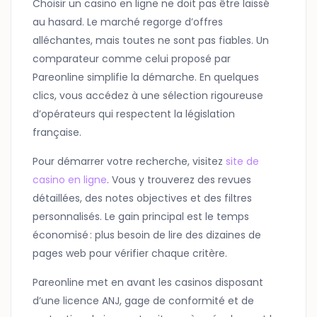
Choisir un casino en ligne ne doit pas être laissé
au hasard. Le marché regorge d’offres
alléchantes, mais toutes ne sont pas fiables. Un
comparateur comme celui proposé par
Pareonline simplifie la démarche. En quelques
clics, vous accédez à une sélection rigoureuse
d’opérateurs qui respectent la législation
française.
Pour démarrer votre recherche, visitez
site de
casino en ligne
. Vous y trouverez des revues
détaillées, des notes objectives et des filtres
personnalisés. Le gain principal est le temps
économisé : plus besoin de lire des dizaines de
pages web pour vérifier chaque critère.
Pareonline met en avant les casinos disposant
d’une licence ANJ, gage de conformité et de