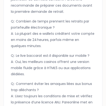
recommande de préparer ces documents avant
la première demande de retrait.
Q : Combien de temps prennent les retraits par
portefeuille électronique ?
A : La plupart des e‑wallets créditent votre compte
en moins de 24 heures, parfois même en
quelques minutes.
Q : Le live baccarat est‑il disponible sur mobile ?
A : Oui, les meilleurs casinos offrent une version
mobile fluide grâce à HTML5 ou aux applications
dédiées.
Q : Comment éviter les arnaques liées aux bonus
trop alléchants ?
A : Lisez toujours les conditions de mise et vérifiez
la présence d’une licence ANJ. Pareonline met en