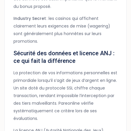
du bonus proposé.
Industry Secret
: les casinos qui affichent
clairement leurs exigences de mise (wagering)
sont généralement plus honnêtes sur leurs
promotions.
Sécurité des données et licence ANJ :
ce qui fait la différence
La protection de vos informations personnelles est
primordiale lorsqu’il s’agit de jeux d’argent en ligne.
Un site doté du protocole SSL chiffre chaque
transaction, rendant impossible l’interception par
des tiers malveillants. Pareonline vérifie
systématiquement ce critère lors de ses
évaluations.
La licence ANJ (Autorité Nationale des Jeux)