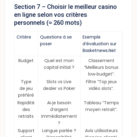
Section 7 – Choisir le meilleur casino
en ligne selon vos critères
personnels (≈ 260 mots)
Critère
Questions à se
Exemple
poser
d’évaluation sur
Basketnews.Net
Budget
Quel est mon
Classement
capital initial ?
“Meilleurs bonus
low‑budget”.
Type
Slots vs Live
Filtre “Top jeux
de jeu
dealer vs Poker
vidéo slots”.
préféré
Rapidité
Ai‑je besoin
Tableau “Temps
des
d’argent
moyen retrait”.
retraits
immédiatement
?
Support
Langue parlée ?
Avis utilisateurs