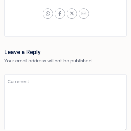
Leave a Reply
Your email address will not be published.