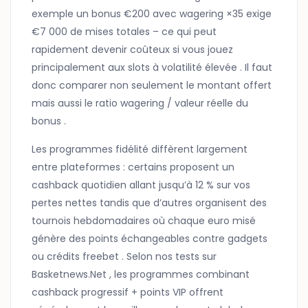
exemple un bonus €200 avec wagering ×35 exige
€7 000 de mises totales – ce qui peut
rapidement devenir coûteux si vous jouez
principalement aux slots à volatilité élevée . Il faut
donc comparer non seulement le montant offert
mais aussi le ratio wagering / valeur réelle du
bonus .
Les programmes fidélité diffèrent largement
entre plateformes : certains proposent un
cashback quotidien allant jusqu’à 12 % sur vos
pertes nettes tandis que d’autres organisent des
tournois hebdomadaires où chaque euro misé
génère des points échangeables contre gadgets
ou crédits freebet . Selon nos tests sur
Basketnews.Net , les programmes combinant
cashback progressif + points VIP offrent