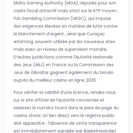
Malta Gaming Authority (MGA), réputée pour son
cadre fiscal attractif mais strict sur le RTP moyen ;
l’UK Gambling Commission (UKGC), qui impose
des exigences élevées en matière de lutte contre
le blanchiment d’argent ; ainsi que Curaçao
eGaming, souvent utilisée par les nouveaux sites
mais avec un niveau de supervision moindre.
D’autres juridictions comme l’Autorité Nationale
des Jeux (ANJ) en France ou la Commission des
Jeux de Gibraltar gagnent également du terrain
auprès du meilleur casino en ligne 2026.
Pour vérifier la validité d’une licence, rendez‑vous
sur le site officiel de l’autorité concernée et
saisissez le numéro fourni dans le pied‑de‑page du
casino choisi. Un lien direct vers le registre public
doit apparaître ; l’absence de cette transparence
est immédiatement signalée par Basketnews.Net