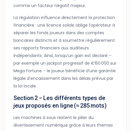
comme un facteur négatif majeur.
La régulation influence directement la protection
financière : une licence solide oblige l’opérateur à
séparer les fonds joueurs dans des comptes
bancaires distincts et à soumettre régulièrement
ses rapports financiers aux auditeurs
indépendants. Ainsi, lorsqu’un gain est déclaré –
par exemple un jackpot progressif de €150 000 sur
Mega Fortune – le joueur bénéficie d’une garantie
légale d’encaissement dans les délais prévus par
la loi locale.
Section 2 – Les différents types de
jeux proposés en ligne (≈ 285 mots)
Les machines à sous restent le pilier du
divertissement numérique grâce à leurs thèmes