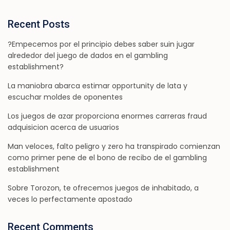
Recent Posts
?Empecemos por el principio debes saber suin jugar
alrededor del juego de dados en el gambling
establishment?
La maniobra abarca estimar opportunity de lata y
escuchar moldes de oponentes
Los juegos de azar proporciona enormes carreras fraud
adquisicion acerca de usuarios
Man veloces, falto peligro y zero ha transpirado comienzan
como primer pene de el bono de recibo de el gambling
establishment
Sobre Torozon, te ofrecemos juegos de inhabitado, a
veces lo perfectamente apostado
Recent Comments