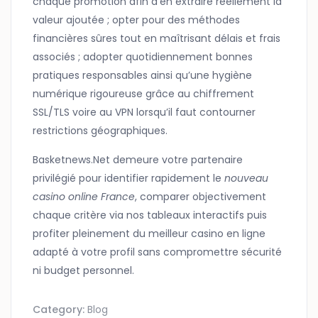
chaque promotion afin d’en extraire réellement la
valeur ajoutée ; opter pour des méthodes
financières sûres tout en maîtrisant délais et frais
associés ; adopter quotidiennement bonnes
pratiques responsables ainsi qu’une hygiène
numérique rigoureuse grâce au chiffrement
SSL/TLS voire au VPN lorsqu’il faut contourner
restrictions géographiques.
Basketnews.Net demeure votre partenaire
privilégié pour identifier rapidement le
nouveau
casino online France
, comparer objectivement
chaque critère via nos tableaux interactifs puis
profiter pleinement du meilleur casino en ligne
adapté à votre profil sans compromettre sécurité
ni budget personnel.
Category:
Blog