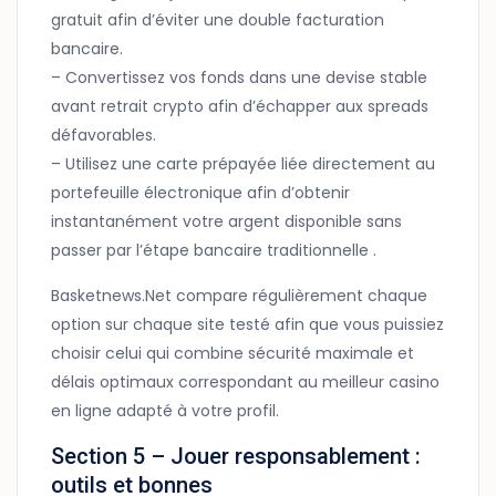
gratuit afin d’éviter une double facturation
bancaire.
– Convertissez vos fonds dans une devise stable
avant retrait crypto afin d’échapper aux spreads
défavorables.
– Utilisez une carte prépayée liée directement au
portefeuille électronique afin d’obtenir
instantanément votre argent disponible sans
passer par l’étape bancaire traditionnelle .
Basketnews.Net compare régulièrement chaque
option sur chaque site testé afin que vous puissiez
choisir celui qui combine sécurité maximale et
délais optimaux correspondant au meilleur casino
en ligne adapté à votre profil.
Section 5 – Jouer responsablement :
outils et bonnes