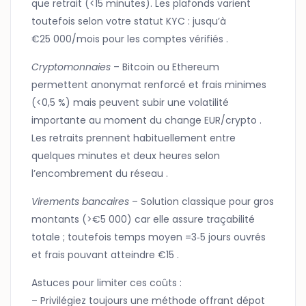
que retrait (<15 minutes). Les plafonds varient
toutefois selon votre statut KYC : jusqu’à
€25 000/mois pour les comptes vérifiés .
Cryptomonnaies
– Bitcoin ou Ethereum
permettent anonymat renforcé et frais minimes
(<0,5 %) mais peuvent subir une volatilité
importante au moment du change EUR/crypto .
Les retraits prennent habituellement entre
quelques minutes et deux heures selon
l’encombrement du réseau .
Virements bancaires
– Solution classique pour gros
montants (>€5 000) car elle assure traçabilité
totale ; toutefois temps moyen =3‑5 jours ouvrés
et frais pouvant atteindre €15 .
Astuces pour limiter ces coûts :
– Privilégiez toujours une méthode offrant dépot