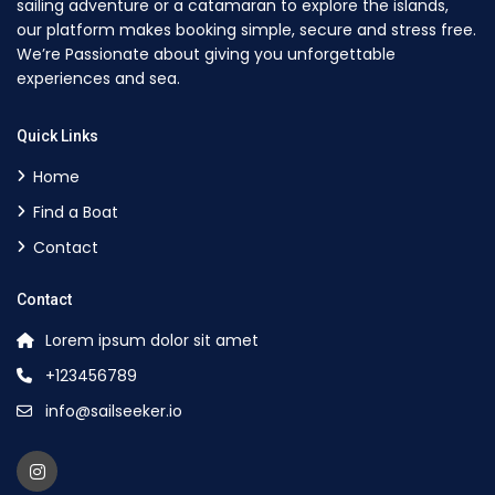
sailing adventure or a catamaran to explore the islands,
our platform makes booking simple, secure and stress free.
We’re Passionate about giving you unforgettable
experiences and sea.
Quick Links
Home
Find a Boat
Contact
Contact
Lorem ipsum dolor sit amet
+123456789
info@sailseeker.io