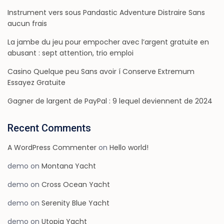
Instrument vers sous Pandastic Adventure Distraire Sans
aucun frais
La jambe du jeu pour empocher avec l’argent gratuite en
abusant : sept attention, trio emploi
Casino Quelque peu Sans avoir í Conserve Extremum
Essayez Gratuite
Gagner de largent de PayPal : 9 lequel deviennent de 2024
Recent Comments
A WordPress Commenter
on
Hello world!
demo
on
Montana Yacht
demo
on
Cross Ocean Yacht
demo
on
Serenity Blue Yacht
demo
on
Utopia Yacht