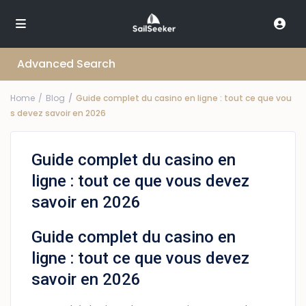
Advanced Search
Home
Blog
Guide complet du casino en ligne : tout ce que vou
s devez savoir en 2026
Guide complet du casino en
ligne : tout ce que vous devez
savoir en 2026
Guide complet du casino en
ligne : tout ce que vous devez
savoir en 2026