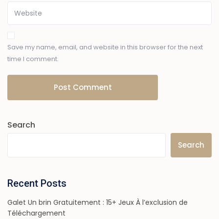
Save my name, email, and website in this browser for the next
time I comment.
Search
Search
Recent Posts
Galet Un brin Gratuitement : 15+ Jeux À l’exclusion de
Téléchargement