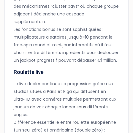
des mécanismes “cluster pays” où chaque groupe
adjacent déclenche une cascade
supplémentaire.
Les fonctions bonus se sont sophisti­quées :
multiplicateurs aléatoires jusqu’à×10 pendant le
free‑spin round et mini‑jeux interactifs où il faut
choisir entre différents ingrédients pour débloquer
un jackpot progressif pouvant dépasser €1 million.
Roulette live
Le live dealer continue sa progression grâce aux
studios situés à Paris et Riga qui diffusent en
ultra‑HD avec caméras multiples permettant aux
joueurs de voir chaque lancer sous différents
angles.
Différence essentielle entre roulette européenne
(un seul zéro) et américaine (double zéro) :