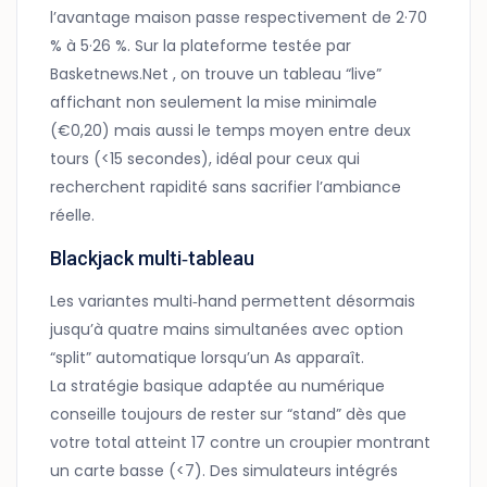
l’avantage maison passe respectivement de 2·70
% à 5·26 %. Sur la plateforme testée par
Basketnews.Net , on trouve un tableau “live”
affichant non seulement la mise minimale
(€0,20) mais aussi le temps moyen entre deux
tours (<15 secondes), idéal pour ceux qui
recherchent rapidité sans sacrifier l’ambiance
réelle.
Blackjack multi‑tableau
Les variantes multi‑hand permettent désormais
jusqu’à quatre mains simultanées avec option
“split” automatique lorsqu’un As apparaît.
La stratégie basique adaptée au numérique
conseille toujours de rester sur “stand” dès que
votre total atteint 17 contre un croupier montrant
un carte basse (<7). Des simulateurs intégrés