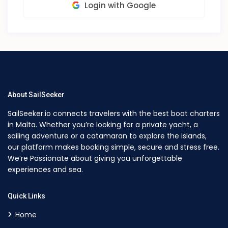
Login with Google
About SailSeeker
SailSeeker.io connects travelers with the best boat charters
in Malta. Whether you’re looking for a private yacht, a
sailing adventure or a catamaran to explore the islands,
our platform makes booking simple, secure and stress free.
We’re Passionate about giving you unforgettable
experiences and sea.
Quick Links
Home