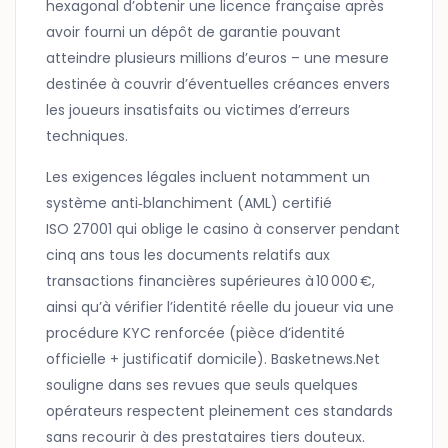
hexagonal d’obtenir une licence française après
avoir fourni un dépôt de garantie pouvant
atteindre plusieurs millions d’euros – une mesure
destinée à couvrir d’éventuelles créances envers
les joueurs insatisfaits ou victimes d’erreurs
techniques.
Les exigences légales incluent notamment un
système anti‑blanchiment (AML) certifié
ISO 27001 qui oblige le casino à conserver pendant
cinq ans tous les documents relatifs aux
transactions financières supérieures à 10 000 €,
ainsi qu’à vérifier l’identité réelle du joueur via une
procédure KYC renforcée (pièce d’identité
officielle + justificatif domicile). Basketnews.Net
souligne dans ses revues que seuls quelques
opérateurs respectent pleinement ces standards
sans recourir à des prestataires tiers douteux.