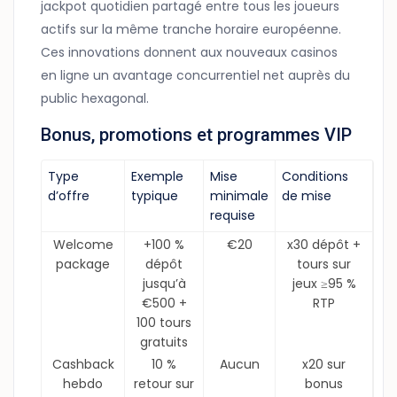
jackpot quotidien partagé entre tous les joueurs
actifs sur la même tranche horaire européenne.
Ces innovations donnent aux nouveaux casinos
en ligne un avantage concurrentiel net auprès du
public hexagonal.
Bonus, promotions et programmes VIP
Type
Exemple
Mise
Conditions
d’offre
typique
minimale
de mise
requise
Welcome
+100 %
€20
x30 dépôt +
package
dépôt
tours sur
jusqu’à
jeux ≥95 %
€500 +
RTP
100 tours
gratuits
Cashback
10 %
Aucun
x20 sur
hebdo
retour sur
bonus