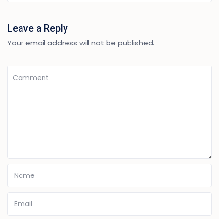
Leave a Reply
Your email address will not be published.