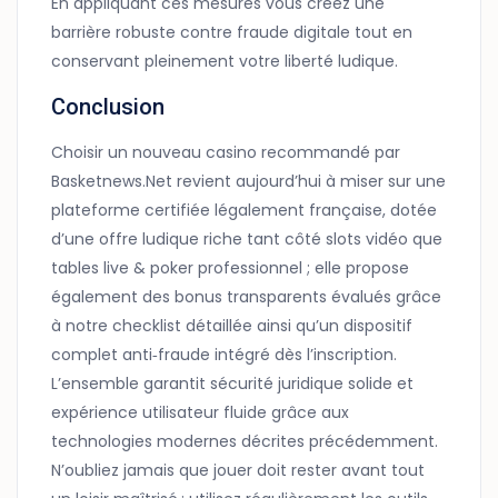
En appliquant ces mesures vous créez une
barrière robuste contre fraude digitale tout en
conservant pleinement votre liberté ludique.
Conclusion
Choisir un nouveau casino recommandé par
Basketnews.Net revient aujourd’hui à miser sur une
plateforme certifiée légalement française, dotée
d’une offre ludique riche tant côté slots vidéo que
tables live & poker professionnel ; elle propose
également des bonus transparents évalués grâce
à notre checklist détaillée ainsi qu’un dispositif
complet anti‑fraude intégré dès l’inscription.
L’ensemble garantit sécurité juridique solide et
expérience utilisateur fluide grâce aux
technologies modernes décrites précédemment.
N’oubliez jamais que jouer doit rester avant tout