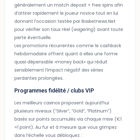
généralement un match deposit + free spins afin
d’attirer rapidement le joueur novice tout en lui
donnant l’occasion testée par Basketnews.Net
pour vérifier son taux réel (
wagering
) avant toute
perte éventuelle.
Les promotions récurrentes comme le cashback
hebdomadaire offrent quant à elles une forme
quasi‑dépensable «​money back​» qui réduit
sensiblement l’impact négatif des séries
perdantes prolongées.
Programmes fidélité / clubs VIP
Les meilleurs casinos proposent aujourd’hui
plusieurs niveaux (“Silver”, “Gold”, “Platinum”)
basés sur points accumulés via chaque mise (€1
=1 point). Au fur et à mesure que vous grimpez
dans l’échelle vous débloquez :