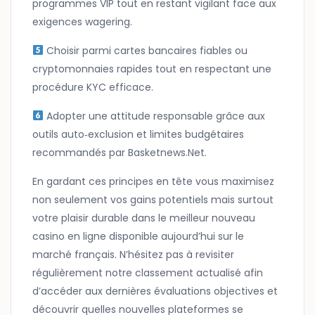
programmes VIP tout en restant vigilant face aux
exigences wagering.
Choisir parmi cartes bancaires fiables ou
cryptomonnaies rapides tout en respectant une
procédure KYC efficace.
Adopter une attitude responsable grâce aux
outils auto‑exclusion et limites budgétaires
recommandés par Basketnews.Net.
En gardant ces principes en tête vous maximisez
non seulement vos gains potentiels mais surtout
votre plaisir durable dans le meilleur nouveau
casino en ligne disponible aujourd’hui sur le
marché français. N’hésitez pas à revisiter
régulièrement notre classement actualisé afin
d’accéder aux dernières évaluations objectives et
découvrir quelles nouvelles plateformes se