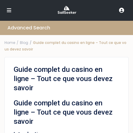
Advanced Search
Home
Blog
Guide complet du casino en ligne – Tout ce que vo
us devez savoir
Guide complet du casino en
ligne – Tout ce que vous devez
savoir
Guide complet du casino en
ligne – Tout ce que vous devez
savoir