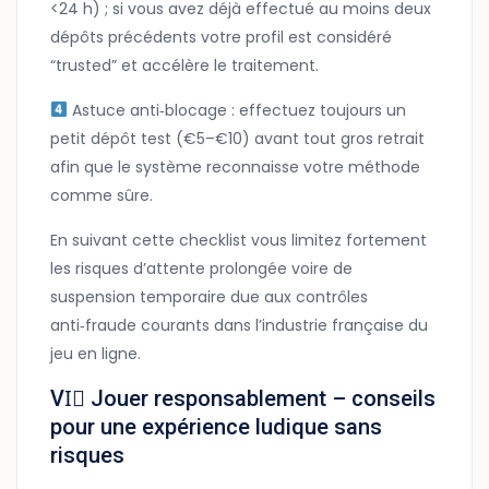
<24 h) ; si vous avez déjà effectué au moins deux
dépôts précédents votre profil est considéré
“trusted” et accélère le traitement.
Astuce anti‑blocage : effectuez toujours un
petit dépôt test (€5–€10) avant tout gros retrait
afin que le système reconnaisse votre méthode
comme sûre.
En suivant cette checklist vous limitez fortement
les risques d’attente prolongée voire de
suspension temporaire due aux contrôles
anti‑fraude courants dans l’industrie française du
jeu en ligne.
VI️⃣ Jouer responsablement – conseils
pour une expérience ludique sans
risques