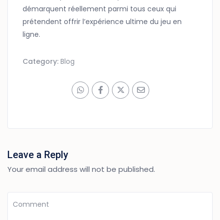
démarquent réellement parmi tous ceux qui
prétendent offrir l’expérience ultime du jeu en
ligne.
Category:
Blog
Leave a Reply
Your email address will not be published.