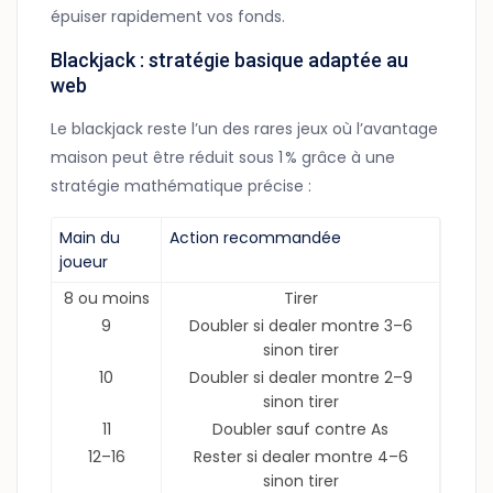
épuiser rapidement vos fonds.
Blackjack : stratégie basique adaptée au
web
Le blackjack reste l’un des rares jeux où l’avantage
maison peut être réduit sous 1 % grâce à une
stratégie mathématique précise :
Main du
Action recommandée
joueur
8 ou moins
Tirer
9
Doubler si dealer montre 3–6
sinon tirer
10
Doubler si dealer montre 2–9
sinon tirer
11
Doubler sauf contre As
12–16
Rester si dealer montre 4–6
sinon tirer