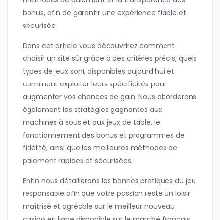
méthodes de paiement et la transparence des
bonus, afin de garantir une expérience fiable et
sécurisée.
Dans cet article vous découvrirez comment
choisir un site sûr grâce à des critères précis, quels
types de jeux sont disponibles aujourd’hui et
comment exploiter leurs spécificités pour
augmenter vos chances de gain. Nous aborderons
également les stratégies gagnantes aux
machines à sous et aux jeux de table, le
fonctionnement des bonus et programmes de
fidélité, ainsi que les meilleures méthodes de
paiement rapides et sécurisées.
Enfin nous détaillerons les bonnes pratiques du jeu
responsable afin que votre passion reste un loisir
maîtrisé et agréable sur le meilleur nouveau
casino en ligne disponible sur le marché français.