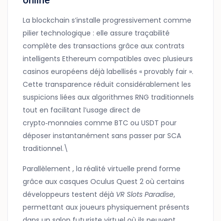
online​
La blockchain s’installe progressivement comme
pilier technologique : elle assure traçabilité
complète des transactions grâce aux contrats
intelligents Ethereum compatibles avec plusieurs
casinos européens déjà labellisés « provably fair ».
Cette transparence réduit considérablement les
suspicions liées aux algorithmes RNG traditionnels
tout en facilitant l’usage direct de
crypto‑monnaies comme BTC ou USDT pour
déposer instantanément sans passer par SCA
traditionnel.\
Parallèlement , la réalité virtuelle prend forme
grâce aux casques Oculus Quest 2 où certains
développeurs testent déjà
VR Slots Paradise
,
permettant aux joueurs physiquement présents
dans un salon futuriste virtuel où ils peuvent