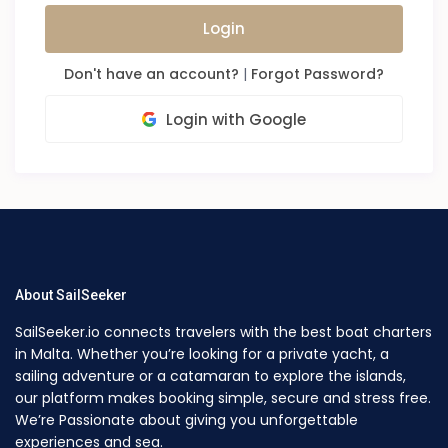
Login
Don't have an account?
|
Forgot Password?
Login with Google
About SailSeeker
SailSeeker.io connects travelers with the best boat charters
in Malta. Whether you’re looking for a private yacht, a
sailing adventure or a catamaran to explore the islands,
our platform makes booking simple, secure and stress free.
We’re Passionate about giving you unforgettable
experiences and sea.