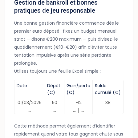
Gestion de bankroll et bonnes
pratiques de jeu responsable
Une bonne gestion financière commence dès le
premier euro déposé : fixez un budget mensuel
strict — disons €200 maximum — puis divisez-le
quotidiennement (€10–€20) afin d’éviter toute
tentation impulsive après une série perdante
prolongée.
Utilisez toujours une feuille Excel simple :
Date
Dépôt
Gain/perte
Solde
(€)
(€)
cumulé (€)
01/03/2026
50
-12
38
…
…
… │ …
Cette méthode permet également d’identifier
rapidement quand votre taux gagnant chute sous