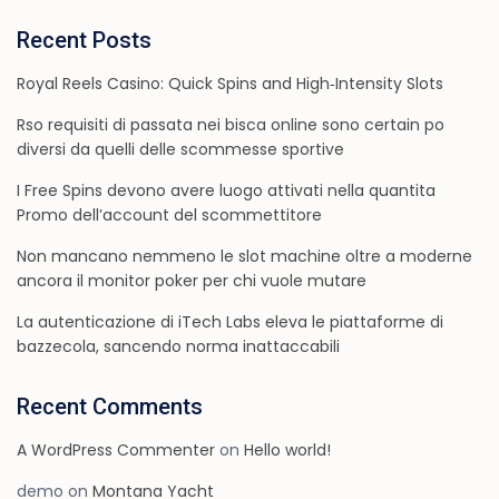
Recent Posts
Royal Reels Casino: Quick Spins and High‑Intensity Slots
Rso requisiti di passata nei bisca online sono certain po
diversi da quelli delle scommesse sportive
I Free Spins devono avere luogo attivati nella quantita
Promo dell’account del scommettitore
Non mancano nemmeno le slot machine oltre a moderne
ancora il monitor poker per chi vuole mutare
La autenticazione di iTech Labs eleva le piattaforme di
bazzecola, sancendo norma inattaccabili
Recent Comments
A WordPress Commenter
on
Hello world!
demo
on
Montana Yacht