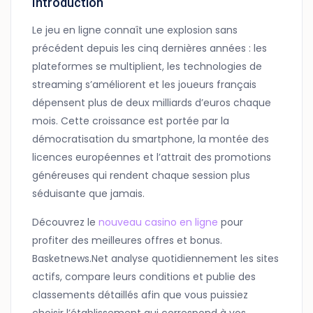
Introduction
Le jeu en ligne connaît une explosion sans
précédent depuis les cinq dernières années : les
plateformes se multiplient, les technologies de
streaming s’améliorent et les joueurs français
dépensent plus de deux milliards d’euros chaque
mois. Cette croissance est portée par la
démocratisation du smartphone, la montée des
licences européennes et l’attrait des promotions
généreuses qui rendent chaque session plus
séduisante que jamais.
Découvrez le
nouveau casino en ligne
pour
profiter des meilleures offres et bonus.
Basketnews.Net analyse quotidiennement les sites
actifs, compare leurs conditions et publie des
classements détaillés afin que vous puissiez