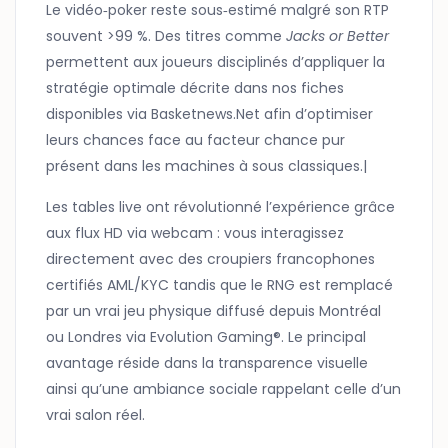
Le vidéo‑poker reste sous‑estimé malgré son RTP
souvent >99 %. Des titres comme
Jacks or Better
permettent aux joueurs disciplinés d’appliquer la
stratégie optimale décrite dans nos fiches
disponibles via Basketnews.Net afin d’optimiser
leurs chances face au facteur chance pur
présent dans les machines à sous classiques.|
Les tables live ont révolutionné l’expérience grâce
aux flux HD via webcam : vous interagissez
directement avec des croupiers francophones
certifiés AML/KYC tandis que le RNG est remplacé
par un vrai jeu physique diffusé depuis Montréal
ou Londres via Evolution Gaming®. Le principal
avantage réside dans la transparence visuelle
ainsi qu’une ambiance sociale rappelant celle d’un
vrai salon réel.