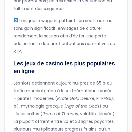
aux promotions ; cela simplifie la vérification du
fulfilment des exigences.
Lorsque le wagering atteint son seuil maximal
sans gain significatif, envisagez de clôturer
rapidement la session afin d’éviter une perte
additionnelle due aux fluctuations normatives du
RTP.
Les jeux de casino les plus populaires
en ligne
Les slots détiennent aujourd’hui près de 65 % du
trafic mondial grâce à leurs thématiques variées
– pirates modernes (
Pirate Gold Deluxe
, RTP≈96,5
%), mythologie grecque (
Age of the Gods
) ou
séries cultes (
Game of Thrones
, volatilité élevée).
La plupart offrent entre 20 et 30 lignes payantes,
plusieurs multiplicateurs progressifs ainsi qu’un