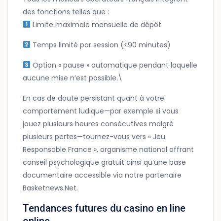
des fonctions telles que :
Limite maximale mensuelle de dépôt
Temps limité par session (<90 minutes)
Option « pause » automatique pendant laquelle
aucune mise n’est possible.\
En cas de doute persistant quant à votre
comportement ludique—par exemple si vous
jouez plusieurs heures consécutives malgré
plusieurs pertes—tournez-vous vers « Jeu
Responsable France », organisme national offrant
conseil psychologique gratuit ainsi qu’une base
documentaire accessible via notre partenaire
Basketnews.Net.
Tendances futures du casino en line​