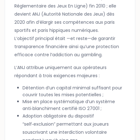
Réglementaire des Jeux En Ligne) fin 2010 ; elle
devient ANJ (Autorité Nationale des Jeux) dès
2020 afin d’élargir ses compétences aux paris
sportifs et paris hippiques numériques.
L’objectif principal était —et reste—de garantir
transparence financière ainsi qu’une protection
efficace contre l’addiction au gambling.
L’ANJ attribue uniquement aux opérateurs
répondant à trois exigences majeures :
Détention d’un capital minimal suffisant pour
couvrir toutes les mises potentielles ;
Mise en place systématique d’un système
anti‑blanchiment certifié ISO 27001 ;
Adoption obligatoire du dispositif
“self‑exclusion” permettant aux joueurs
souscrivant une interdiction volontaire