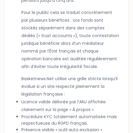
pendant jusqu’à cinq ans.
Pour le public cela se traduit concrètement
par plusieurs bénéfices : vos fonds sont
stockés séparément dans des comptes
dédiés (« trust accounts »), toute contestation
juridique bénéficie alors d’un médiateur
nommé par l’État français et chaque
opération bancaire est auditée régulièrement
afin d’éviter toute irrégularité fiscale.
Basketnews.Net utilise une grille stricte lorsqu’il
évalue si un site respecte pleinement la
législation française :
Licence valide délivrée par l’ANJ affichée
clairement sur la page « À propos ».
Procédure KYC totalement automatisée mais
respectueuse du RGPD français.
Présence visible « outil auto‑exclusion »