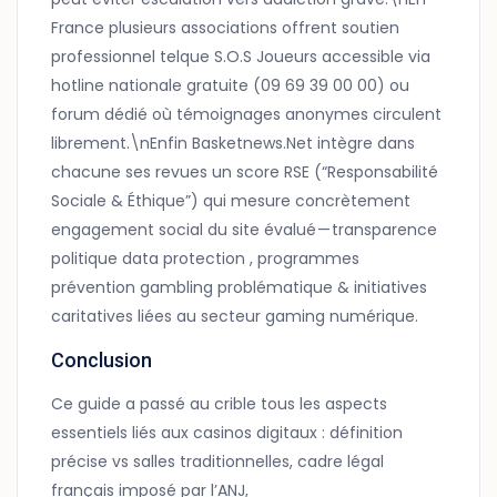
France plusieurs associations offrent soutien
professionnel telque S.O.S Joueurs accessible via
hotline nationale gratuite (09 69 39 00 00) ou
forum dédié où témoignages anonymes circulent
librement.\nEnfin Basketnews.Net intègre dans
chacune ses revues un score RSE (“Responsabilité
Sociale & Éthique”) qui mesure concrètement
engagement social du site évalué — transparence
politique data protection , programmes
prévention gambling problématique & initiatives
caritatives liées au secteur gaming numérique.
Conclusion
Ce guide a passé au crible tous les aspects
essentiels liés aux casinos digitaux : définition
précise vs salles traditionnelles, cadre légal
français imposé par l’ANJ,