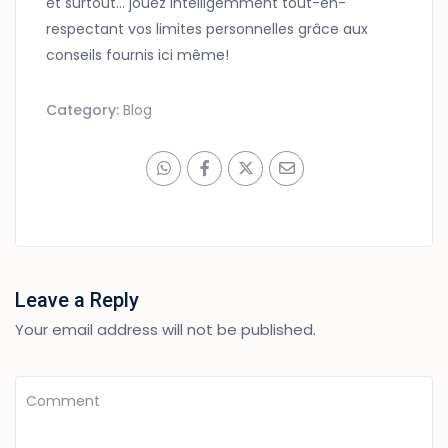
et surtout… jouez intelligemment tout-en-
respectant vos limites personnelles grâce aux
conseils fournis ici même!
Category:
Blog
Leave a Reply
Your email address will not be published.