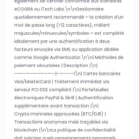
également de certifier conformité aux standards
eCOGRA ou iTech Labs.\n\nGestionnaire
quotidiennement recommandé — la création d’un
mot de passe long (>12 caractères), mêlant
majuscules/minuscules/symboles — est complété
idéalement par une authentification à deux
facteurs envoyée via SMS ou application dédiée
comme Google Authenticator.\n\n| Méthodes de
paiement sécurisées | Description |\n|
———————————|————-|\n| Cartes bancaires
Visa/MasterCard | Traitement immédiat via
serveur PCI DSS compliant |\n| Portefeuilles
électroniques PayPal & Skrill | Authentification
supplémentaire avant transaction |\n|
Crypto‑monnaies approuvées (BTC/EUR) |
Transactions anonymes mais traçables via
blockchain |\n\nLa politique de confidentialité
doit préciser quels renseignements personnels