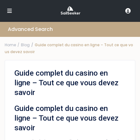
Advanced Search
Home
Blog
Guide complet du casino en ligne – Tout ce que vo
us devez savoir
Guide complet du casino en
ligne – Tout ce que vous devez
savoir
Guide complet du casino en
ligne – Tout ce que vous devez
savoir