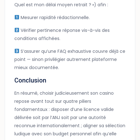
Quel est mon délai moyen retrait ? ») afin :
Mesurer rapidité rédactionnelle.
Vérifier pertinence réponse vis-à-vis des
conditions affichées.
S’assurer qu’une FAQ exhaustive couvre déjà ce
point — sinon privilégier autrement plateforme
mieux documentée.
Conclusion
En résumé, choisir judicieusement son casino
repose avant tout sur quatre piliers
fondamentaux : disposer d’une licence valide
délivrée soit par l’ANJ soit par une autorité
reconnue internationalement ; aligner sa sélection
ludique avec son budget personnel afin qu’elle