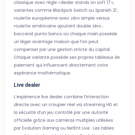
classique avec règle « dealer stands on soft 17 »,
variantes comme Blackjack Switch ou Spanish 21 ;
roulette européenne avec zéro simple versus
roulette américaine ajoutant double zéro ;
baccarat punto banco où chaque main possède
un léger avantage maison que l’on peut
compenser par une gestion stricte du capital.
Chaque variante possède ses propres tableaux de
paiement qui influencent directement votre
espérance mathématique.​
Live dealer
L’expérience live dealer combine l’interaction
directe avec un croupier réel via streaming HD et
la sécurité d’un jeu contrôlé par une autorité
officielle grâce aux caméras multiples utilisées
par Evolution Gaming ou NetEnt Live . Les tables