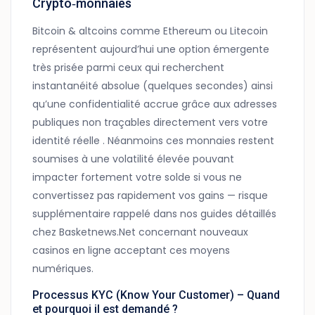
Crypto‑monnaies
Bitcoin & altcoins comme Ethereum ou Litecoin
représentent aujourd’hui une option émergente
très prisée parmi ceux qui recherchent
instantanéité absolue (quelques secondes) ainsi
qu’une confidentialité accrue grâce aux adresses
publiques non traçables directement vers votre
identité réelle . Néanmoins ces monnaies restent
soumises à une volatilité élevée pouvant
impacter fortement votre solde si vous ne
convertissez pas rapidement vos gains — risque
supplémentaire rappelé dans nos guides détaillés
chez Basketnews.Net concernant nouveaux
casinos en ligne acceptant ces moyens
numériques.
Processus KYC (Know Your Customer) – Quand
et pourquoi il est demandé ?