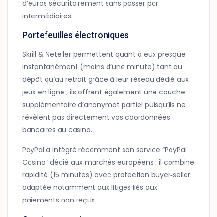
d’euros sécuritairement sans passer par
intermédiaires.
Portefeuilles électroniques
Skrill & Neteller permettent quant à eux presque
instantanément (moins d’une minute) tant au
dépôt qu’au retrait grâce à leur réseau dédié aux
jeux en ligne ; ils offrent également une couche
supplémentaire d’anonymat partiel puisqu’ils ne
révèlent pas directement vos coordonnées
bancaires au casino.
PayPal a intégré récemment son service “PayPal
Casino” dédié aux marchés européens : il combine
rapidité (15 minutes) avec protection buyer‑seller
adaptée notamment aux litiges liés aux
paiements non reçus.