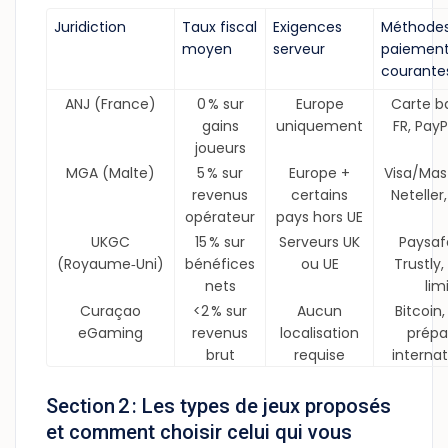
Juridiction
Taux fiscal
Exigences
Méthode
moyen
serveur
paiemen
courante
ANJ (France)
0 % sur
Europe
Carte b
gains
uniquement
FR, PayPa
joueurs
MGA (Malte)
5 % sur
Europe +
Visa/Mas
revenus
certains
Neteller
opérateur
pays hors UE
UKGC
15 % sur
Serveurs UK
Paysaf
(Royaume‑Uni)
bénéfices
ou UE
Trustly,
nets
lim
Curaçao
<2 % sur
Aucun
Bitcoin,
eGaming
revenus
localisation
prép
brut
requise
internat
Section 2 : Les types de jeux proposés
et comment choisir celui qui vous