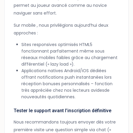
permet au joueur avancé comme au novice
naviguer sans effort.
Sur mobile , nous privilégions aujourd’hui deux
approches :
Sites responsives optimisés HTML5
fonctionnant parfaitement même sous
réseaux mobiles faibles grâce au chargement
différentiel (« lazy load »).
Applications natives Android/iOS dédiées
offrant notifications push instantanées lors
réception bonuses personnalisés – fonction
très appréciée chez nos lecteurs avidesde
nouveautés quotidiennes.​
Tester le support avant l’inscription définitive
Nous recommandons toujours envoyer dès votre
première visite une question simple via chat («