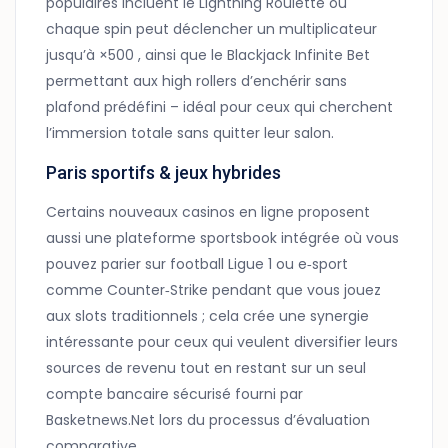
populaires incluent le Lightning Roulette où
chaque spin peut déclencher un multiplicateur
jusqu’à ×500 , ainsi que le Blackjack Infinite Bet
permettant aux high rollers d’enchérir sans
plafond prédéfini – idéal pour ceux qui cherchent
l’immersion totale sans quitter leur salon.
Paris sportifs & jeux hybrides
Certains nouveaux casinos en ligne proposent
aussi une plateforme sportsbook intégrée où vous
pouvez parier sur football Ligue 1 ou e‑sport
comme Counter‑Strike pendant que vous jouez
aux slots traditionnels ; cela crée une synergie
intéressante pour ceux qui veulent diversifier leurs
sources de revenu tout en restant sur un seul
compte bancaire sécurisé fourni par
Basketnews.Net lors du processus d’évaluation
comparative.