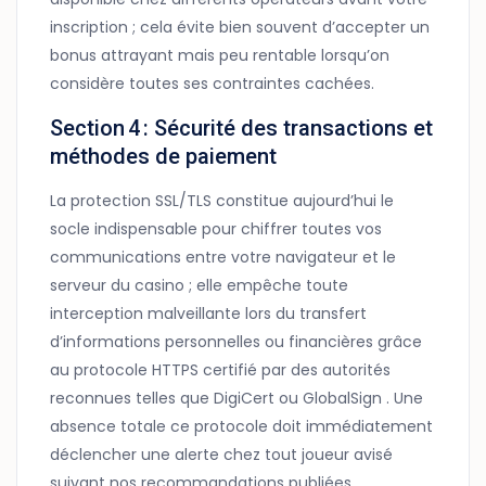
inscription ; cela évite bien souvent d’accepter un
bonus attrayant mais peu rentable lorsqu’on
considère toutes ses contraintes cachées.
Section 4 : Sécurité des transactions et
méthodes de paiement
La protection SSL/TLS constitue aujourd’hui le
socle indispensable pour chiffrer toutes vos
communications entre votre navigateur et le
serveur du casino ; elle empêche toute
interception malveillante lors du transfert
d’informations personnelles ou financières grâce
au protocole HTTPS certifié par des autorités
reconnues telles que DigiCert ou GlobalSign . Une
absence totale ce protocole doit immédiatement
déclencher une alerte chez tout joueur avisé
suivant nos recommandations publiées