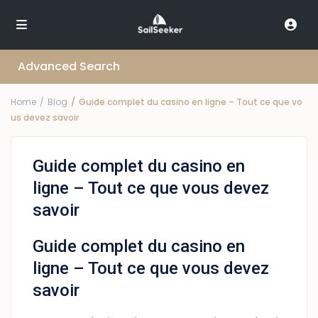
Advanced Search
Home
Blog
Guide complet du casino en ligne – Tout ce que vo
us devez savoir
Guide complet du casino en
ligne – Tout ce que vous devez
savoir
Guide complet du casino en
ligne – Tout ce que vous devez
savoir