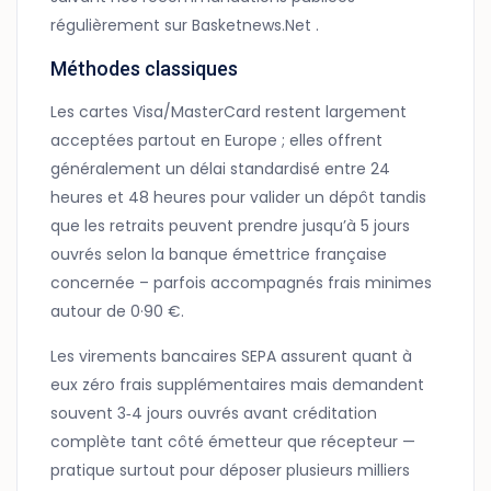
régulièrement sur Basketnews.Net .
Méthodes classiques
Les cartes Visa/MasterCard restent largement
acceptées partout en Europe ; elles offrent
généralement un délai standardisé entre 24
heures et 48 heures pour valider un dépôt tandis
que les retraits peuvent prendre jusqu’à 5 jours
ouvrés selon la banque émettrice française
concernée – parfois accompagnés frais minimes
autour de 0·90 €.
Les virements bancaires SEPA assurent quant à
eux zéro frais supplémentaires mais demandent
souvent 3‑4 jours ouvrés avant créditation
complète tant côté émetteur que récepteur —
pratique surtout pour déposer plusieurs milliers