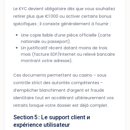
Le KYC devient obligatoire dès que vous souhaitez
retirer plus que €1 000 ou activer certains bonus
spécifiques ; il consiste généralement à fournir :
Une copie lisible d’une pièce officielle (carte
nationale ou passeport).
Un justificatif récent datant moins de trois
mois (facture EDF/Internet ou relevé bancaire
montrant votre adresse).
Ces documents permettent au casino – sous
contrôle strict des autorités compétentes –
d’empêcher blanchiment d’argent et fraude
identitaire tout en accélérant ultérieurement vos
retraits lorsque votre dossier est déjà complet.
Section 5 : Le support client и
expérience utilisateur