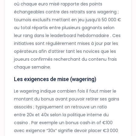
où chaque euro misé rapporte des points
échangeables contre des retraits sans wagering ;
tournois exclusifs mettant en jeu jusqu’à 50 000 €
au total répartis entre plusieurs gagnants selon
leur rang dans le leaderboard hebdomadaire . Ces
initiatives sont régulièrement mises à jour par les
opérateurs afin d’attirer tant les novices que les
joueurs confirmés recherchant du contenu frais
chaque semaine.
Les exigences de mise (wagering)
Le wagering indique combien fois il faut miser le
montant du bonus avant pouvoir retirer ses gains
associés ; typiquement on retrouve un ratio
entre 20x et 40x selon la politique interne du
casino . Par exemple un bonus cash‑in of €100
avec exigence “30x” signifie devoir placer €3 000