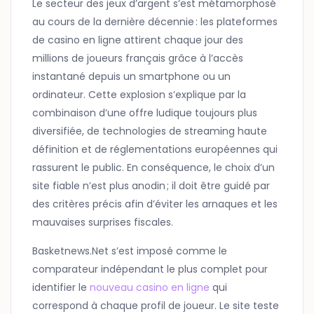
Le secteur des jeux d’argent s’est métamorphosé
au cours de la dernière décennie : les plateformes
de casino en ligne attirent chaque jour des
millions de joueurs français grâce à l’accès
instantané depuis un smartphone ou un
ordinateur. Cette explosion s’explique par la
combinaison d’une offre ludique toujours plus
diversifiée, de technologies de streaming haute
définition et de réglementations européennes qui
rassurent le public. En conséquence, le choix d’un
site fiable n’est plus anodin ; il doit être guidé par
des critères précis afin d’éviter les arnaques et les
mauvaises surprises fiscales.
Basketnews.Net s’est imposé comme le
comparateur indépendant le plus complet pour
identifier le
nouveau casino en ligne
qui
correspond à chaque profil de joueur. Le site teste