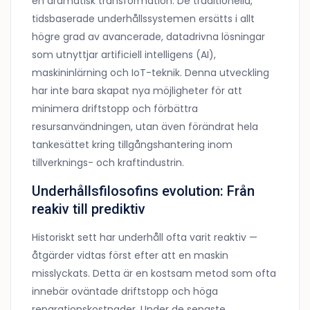
en dramatisk transformation. De traditionella,
tidsbaserade underhållssystemen ersätts i allt
högre grad av avancerade, datadrivna lösningar
som utnyttjar artificiell intelligens (AI),
maskininlärning och IoT-teknik. Denna utveckling
har inte bara skapat nya möjligheter för att
minimera driftstopp och förbättra
resursanvändningen, utan även förändrat hela
tankesättet kring tillgångshantering inom
tillverknings- och kraftindustrin.
Underhållsfilosofins evolution: Från
reakiv till prediktiv
Historiskt sett har underhåll ofta varit reaktiv —
åtgärder vidtas först efter att en maskin
misslyckats. Detta är en kostsam metod som ofta
innebär oväntade driftstopp och höga
reparationskostnader. Under de senaste