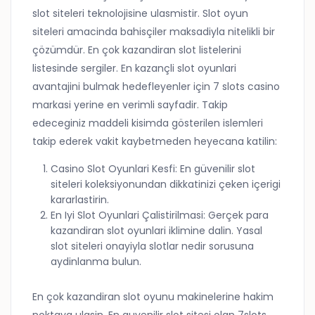
slot siteleri teknolojisine ulasmistir. Slot oyun
siteleri amacinda bahisçiler maksadiyla nitelikli bir
çözümdür. En çok kazandiran slot listelerini
listesinde sergiler. En kazançli slot oyunlari
avantajini bulmak hedefleyenler için 7 slots casino
markasi yerine en verimli sayfadir. Takip
edeceginiz maddeli kisimda gösterilen islemleri
takip ederek vakit kaybetmeden heyecana katilin:
Casino Slot Oyunlari Kesfi: En güvenilir slot
siteleri koleksiyonundan dikkatinizi çeken içerigi
kararlastirin.
En Iyi Slot Oyunlari Çalistirilmasi: Gerçek para
kazandiran slot oyunlari iklimine dalin. Yasal
slot siteleri onayiyla slotlar nedir sorusuna
aydinlanma bulun.
En çok kazandiran slot oyunu makinelerine hakim