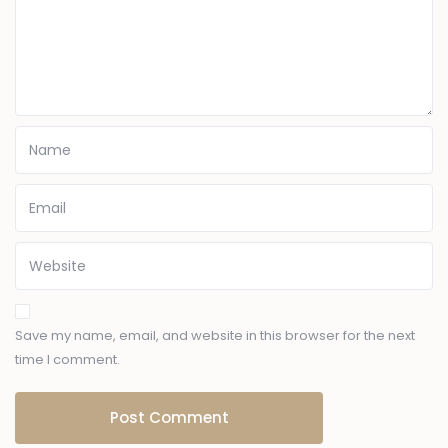
Save my name, email, and website in this browser for the next
time I comment.