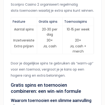
Scoripro Casino 2 organiseert regelmatig
slots‑toernooien waarbij je extra spins kunt winnen.
Feature
Gratis spins
Toernooispins
Aantal spins
20‑30 per
10‑15 per week
dag
Inzetvereiste
30×
20×
Extra prijzen
Ja, cash
Ja, cash +
merch
Door je dagelijkse spins te gebruiken als “warm‑up”
voor een toernooi, vergroot je je kans op een
hogere rang en extra beloningen.
Gratis spins en toernooien
combineren: een win‑win formule
Waarom toernooien een slimme aanvulling