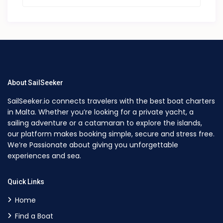
About SailSeeker
SailSeeker.io connects travelers with the best boat charters
in Malta. Whether you’re looking for a private yacht, a
sailing adventure or a catamaran to explore the islands,
our platform makes booking simple, secure and stress free.
We’re Passionate about giving you unforgettable
experiences and sea.
Quick Links
Home
Find a Boat