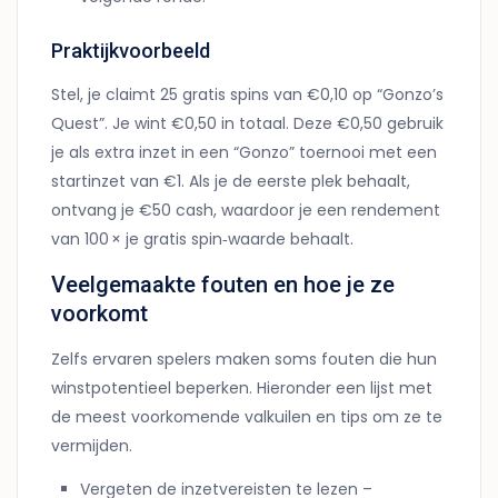
Praktijkvoorbeeld
Stel, je claimt 25 gratis spins van €0,10 op “Gonzo’s
Quest”. Je wint €0,50 in totaal. Deze €0,50 gebruik
je als extra inzet in een “Gonzo” toernooi met een
startinzet van €1. Als je de eerste plek behaalt,
ontvang je €50 cash, waardoor je een rendement
van 100 × je gratis spin‑waarde behaalt.
Veelgemaakte fouten en hoe je ze
voorkomt
Zelfs ervaren spelers maken soms fouten die hun
winstpotentieel beperken. Hieronder een lijst met
de meest voorkomende valkuilen en tips om ze te
vermijden.
Vergeten de inzetvereisten te lezen –