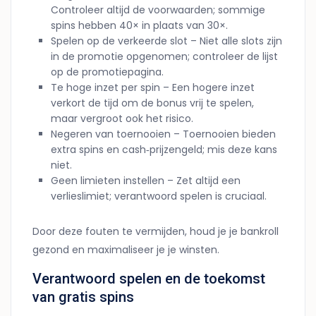
Controleer altijd de voorwaarden; sommige
spins hebben 40× in plaats van 30×.
Spelen op de verkeerde slot – Niet alle slots zijn
in de promotie opgenomen; controleer de lijst
op de promotiepagina.
Te hoge inzet per spin – Een hogere inzet
verkort de tijd om de bonus vrij te spelen,
maar vergroot ook het risico.
Negeren van toernooien – Toernooien bieden
extra spins en cash‑prijzengeld; mis deze kans
niet.
Geen limieten instellen – Zet altijd een
verlieslimiet; verantwoord spelen is cruciaal.
Door deze fouten te vermijden, houd je je bankroll
gezond en maximaliseer je je winsten.
Verantwoord spelen en de toekomst
van gratis spins