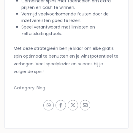
Combineer spins met toernooien om extra
prijzen en cash te winnen.
Vermijd veelvoorkomende fouten door de
inzetvereisten goed te lezen.
Speel verantwoord met limieten en
zelfuitsluitingstools.
Met deze strategieën ben je klaar om elke gratis
spin optimaal te benutten en je winstpotentieel te
verhogen. Veel speelplezier en succes bij je
volgende spin!
Category:
Blog