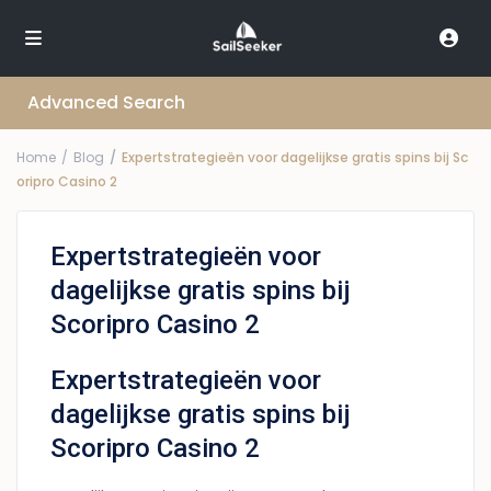
Advanced Search
Home
Blog
Expertstrategieën voor dagelijkse gratis spins bij Sc
oripro Casino 2
Expertstrategieën voor
dagelijkse gratis spins bij
Scoripro Casino 2
Expertstrategieën voor
dagelijkse gratis spins bij
Scoripro Casino 2