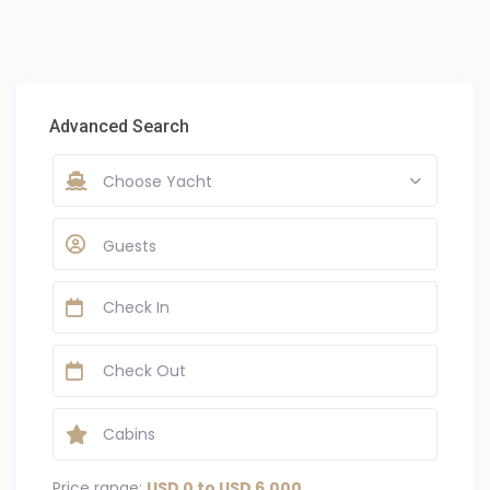
Advanced Search
Choose Yacht
Guests
Price range:
USD 0 to USD 6,000