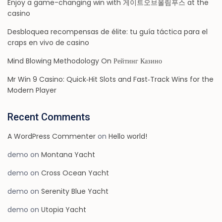
Enjoy a game-changing win with 게이트오브올림푸스 at the
casino
Desbloquea recompensas de élite: tu guía táctica para el
craps en vivo de casino
Mind Blowing Methodology On Рейтинг Казино
Mr Win 9 Casino: Quick‑Hit Slots and Fast‑Track Wins for the
Modern Player
Recent Comments
A WordPress Commenter
on
Hello world!
demo
on
Montana Yacht
demo
on
Cross Ocean Yacht
demo
on
Serenity Blue Yacht
demo
on
Utopia Yacht