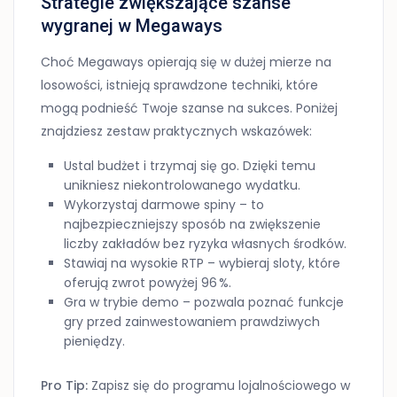
Strategie zwiększające szanse
wygranej w Megaways
Choć Megaways opierają się w dużej mierze na
losowości, istnieją sprawdzone techniki, które
mogą podnieść Twoje szanse na sukces. Poniżej
znajdziesz zestaw praktycznych wskazówek:
Ustal budżet i trzymaj się go. Dzięki temu
unikniesz niekontrolowanego wydatku.
Wykorzystaj darmowe spiny – to
najbezpieczniejszy sposób na zwiększenie
liczby zakładów bez ryzyka własnych środków.
Stawiaj na wysokie RTP – wybieraj sloty, które
oferują zwrot powyżej 96 %.
Gra w trybie demo – pozwala poznać funkcje
gry przed zainwestowaniem prawdziwych
pieniędzy.
Pro Tip:
Zapisz się do programu lojalnościowego w