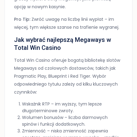
opcję w nowym kasynie.
Pro Tip:
Zwróć uwagę na liczbę linii wypłat – im
więcej, tym większe szanse na trafienie wygranej.
Jak wybrać najlepszą Megaways w
Total Win Casino
Total Win Casino oferuje bogatą bibliotekę slotów
Megaways od czołowych dostawców, takich jak
Pragmatic Play, Blueprint i Red Tiger. Wybór
odpowiedniego tytułu zależy od kilku kluczowych
czynników:
Wskaźnik RTP – im wyższy, tym lepsze
długoterminowe zwroty.
Wolumen bonusów – liczba darmowych
spinów i funkcji dodatkowych.
Zmienność – niska zmienność zapewnia