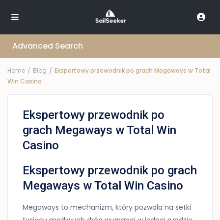
Advanced Search
Home
Blog
Ekspertowy przewodnik po grach Megaways w Total
Win Casino
Ekspertowy przewodnik po
grach Megaways w Total Win
Casino
Ekspertowy przewodnik po grach
Megaways w Total Win Casino
Megaways to mechanizm, który pozwala na setki