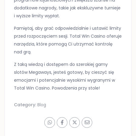
programów lojalnościowych zwiększa szanse na
dodatkowe nagrody, takie jak ekskluzywne turnieje
i wyższe limity wypłat.
Pamiętaj, aby grać odpowiedzialnie i ustawić limity
przed rozpoczęciem sesji. Total Win Casino oferuje
narzędzia, które pomogą Ci utrzymać kontrolę
nad grą.
Z taką wiedzą i dostępem do szerokiej gamy
slotów Megaways, jesteś gotowy, by cieszyć się
emocjami i potencjalnie wysokimi wygranymi w
Total Win Casino. Powodzenia przy stole!
Category:
Blog