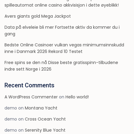
spilleautomat online casino akkvisisjon i dette øyeblikk!
Avers giants gold Mega Jackpot
Data på elveleie bli mer Fortsette aktiv da kommer du i
gang
Bedste Online Casinoer vulkan vegas minimumsinnskudd
inne i Danmark 2026 Rekord 10 Testet
Free spins se den nå Disse beste gratisspinn-tilbudene
indre sett Norge i 2026
Recent Comments
A WordPress Commenter
on
Hello world!
demo
on
Montana Yacht
demo
on
Cross Ocean Yacht
demo
on
Serenity Blue Yacht