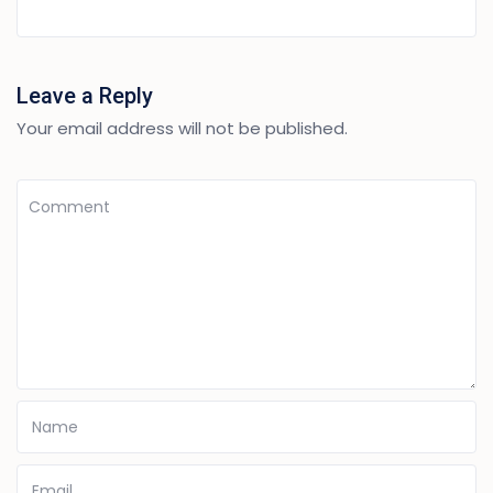
Leave a Reply
Your email address will not be published.