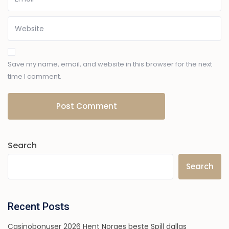
Save my name, email, and website in this browser for the next
time I comment.
Search
Search
Recent Posts
Casinobonuser 2026 Hent Norges beste Spill dallas