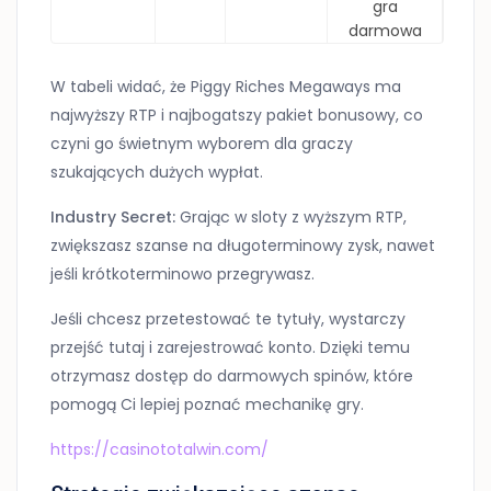
gra
darmowa
W tabeli widać, że Piggy Riches Megaways ma
najwyższy RTP i najbogatszy pakiet bonusowy, co
czyni go świetnym wyborem dla graczy
szukających dużych wypłat.
Industry Secret:
Grając w sloty z wyższym RTP,
zwiększasz szanse na długoterminowy zysk, nawet
jeśli krótkoterminowo przegrywasz.
Jeśli chcesz przetestować te tytuły, wystarczy
przejść tutaj i zarejestrować konto. Dzięki temu
otrzymasz dostęp do darmowych spinów, które
pomogą Ci lepiej poznać mechanikę gry.
https://casinototalwin.com/