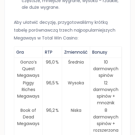
częstsze, mniejsze wygrane, wysoka – rzadkie,
ale duże wygrane.
Aby ułatwić decyzję, przygotowaliśmy krótką
tabelę porównawczą trzech najpopularniejszych
Megaways w Total Win Casino:
Gra
RTP
Zmienność
Bonusy
Gonzo’s
96,0 %
Średnia
10
Quest
darmowych
Megaways
spinów
Piggy
96,5 %
Wysoka
12
Riches
darmowych
Megaways
spinów +
mnożnik
Book of
96,2 %
Niska
8
Dead
darmowych
Megaways
spinów +
rozszerzona