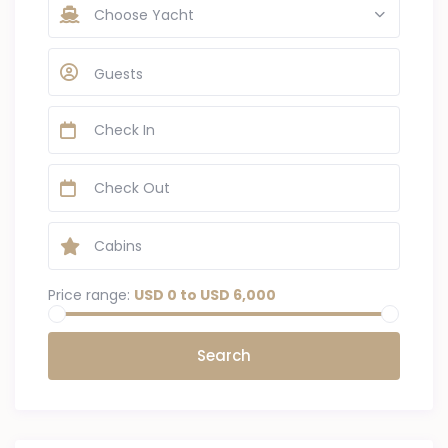
Choose Yacht
Guests
Price range:
USD 0 to USD 6,000