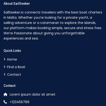
About SailSeeker
SailSeeker.io connects travelers with the best boat charters
in Malta. Whether you’re looking for a private yacht, a
sailing adventure or a catamaran to explore the islands,
our platform makes booking simple, secure and stress free.
We’re Passionate about giving you unforgettable
experiences and sea.
Quick Links
Home
Find a Boat
Contact
Contact
Lorem ipsum dolor sit amet
+123456789