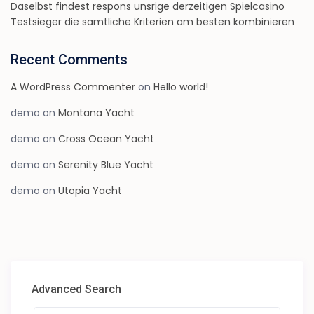
Daselbst findest respons unsrige derzeitigen Spielcasino
Testsieger die samtliche Kriterien am besten kombinieren
Recent Comments
A WordPress Commenter
on
Hello world!
demo
on
Montana Yacht
demo
on
Cross Ocean Yacht
demo
on
Serenity Blue Yacht
demo
on
Utopia Yacht
Advanced Search