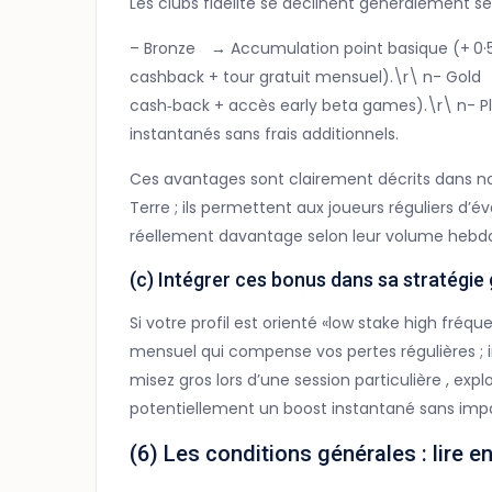
Les clubs fidélité se déclinent généralement se
– Bronze → Accumulation point basique (+ 0·5
cashback + tour gratuit mensuel).\r\ n- Gold 
cash‑back + accès early beta games).\r\ n- Pla
instantanés sans frais additionnels.
Ces avantages sont clairement décrits dans no
Terre ; ils permettent aux joueurs réguliers d’
réellement davantage selon leur volume heb
(c) Intégrer ces bonus dans sa stratégie 
Si votre profil est orienté «low stake high fré
mensuel qui compense vos pertes régulières ;
misez gros lors d’une session particulière , expl
potentiellement un boost instantané sans impa
(6) Les conditions générales : lire en