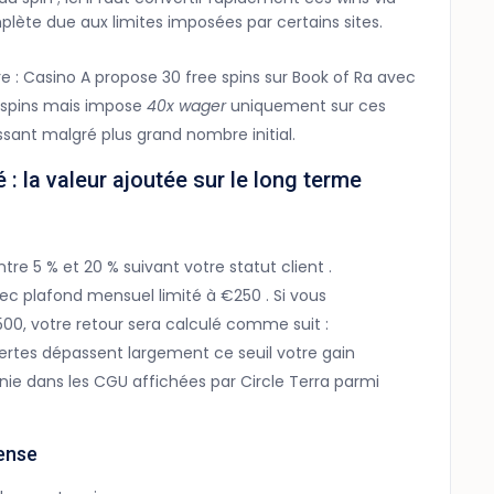
mplète due aux limites imposées par certains sites.
 : Casino A propose 30 free spins sur Book of Ra avec
e spins mais impose
40x wager
uniquement sur ces
ssant malgré plus grand nombre initial.
: la valeur ajoutée sur le long terme
e 5 % et 20 % suivant votre statut client .
c plafond mensuel limité à €250 . Si vous
00, votre retour sera calculé comme suit :
ertes dépassent largement ce seuil votre gain
inie dans les CGU affichées par Circle Terra parmi
ense