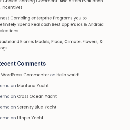
r Choice Gaming Comment: Also offers Evaluation
 Incentives
inest Gambling enterprise Programs you to
efinitely Spend Real cash Best apple’s ios & Android
elections
asteland Biome: Models, Place, Climate, Flowers, &
ogs
Recent Comments
 WordPress Commenter
on
Hello world!
demo
on
Montana Yacht
demo
on
Cross Ocean Yacht
demo
on
Serenity Blue Yacht
demo
on
Utopia Yacht