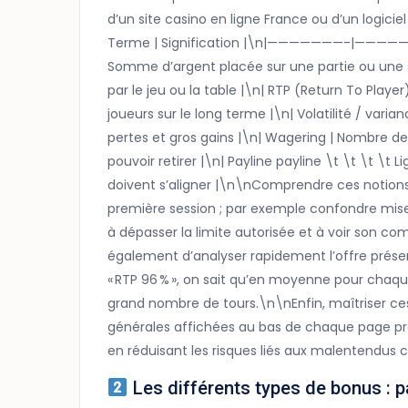
d’un site casino en ligne France ou d’un logi
Terme | Signification |\n|———————-|—
Somme d’argent placée sur une partie ou une s
par le jeu ou la table |\n| RTP (Return To Play
joueurs sur le long terme |\n| Volatilité / varia
pertes et gros gains |\n| Wagering | Nombre de 
pouvoir retirer |\n| Payline payline \t \t \t \t
doivent s’aligner |\n\nComprendre ces notions
première session ; par exemple confondre mi
à dépasser la limite autorisée et à voir son 
également d’analyser rapidement l’offre présen
« RTP 96 % », on sait qu’en moyenne pour cha
grand nombre de tours.\n\nEnfin, maîtriser ces 
générales affichées au bas de chaque page prom
en réduisant les risques liés aux malentendus c
Les différents types de bonus :