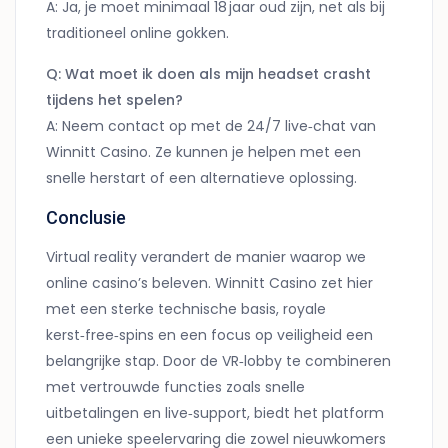
A: Ja, je moet minimaal 18 jaar oud zijn, net als bij
traditioneel online gokken.
Q: Wat moet ik doen als mijn headset crasht
tijdens het spelen?
A: Neem contact op met de 24/7 live‑chat van
Winnitt Casino. Ze kunnen je helpen met een
snelle herstart of een alternatieve oplossing.
Conclusie
Virtual reality verandert de manier waarop we
online casino’s beleven. Winnitt Casino zet hier
met een sterke technische basis, royale
kerst‑free‑spins en een focus op veiligheid een
belangrijke stap. Door de VR‑lobby te combineren
met vertrouwde functies zoals snelle
uitbetalingen en live‑support, biedt het platform
een unieke speelervaring die zowel nieuwkomers