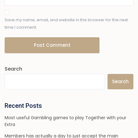
Save my name, email, and website in this browser for the next
time I comment.
Search
Search
Recent Posts
Most useful Gambling games to play Together with your
Extra
Members has actually a day to just accept the main