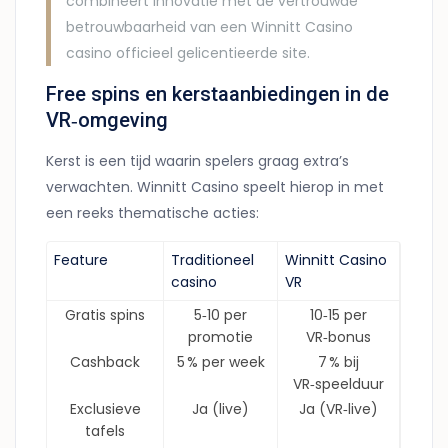
combineert innovatie met de vertrouwde
betrouwbaarheid van een Winnitt Casino
casino officieel gelicentieerde site.
Free spins en kerstaanbiedingen in de
VR‑omgeving
Kerst is een tijd waarin spelers graag extra’s
verwachten. Winnitt Casino speelt hierop in met
een reeks thematische acties:
Feature
Traditioneel
Winnitt Casino
casino
VR
Gratis spins
5‑10 per
10‑15 per
promotie
VR‑bonus
Cashback
5 % per week
7 % bij
VR‑speelduur
Exclusieve
Ja (live)
Ja (VR‑live)
tafels