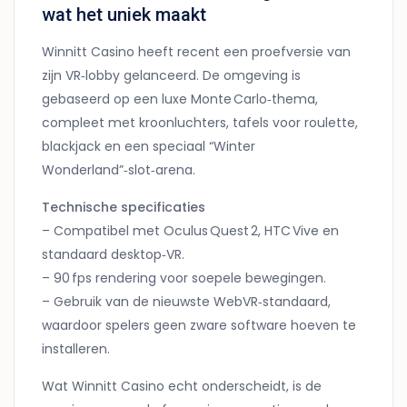
wat het uniek maakt
Winnitt Casino heeft recent een proefversie van
zijn VR‑lobby gelanceerd. De omgeving is
gebaseerd op een luxe Monte Carlo‑thema,
compleet met kroonluchters, tafels voor roulette,
blackjack en een speciaal “Winter
Wonderland”‑slot‑arena.
Technische specificaties
– Compatibel met Oculus Quest 2, HTC Vive en
standaard desktop‑VR.
– 90 fps rendering voor soepele bewegingen.
– Gebruik van de nieuwste WebVR‑standaard,
waardoor spelers geen zware software hoeven te
installeren.
Wat Winnitt Casino echt onderscheidt, is de