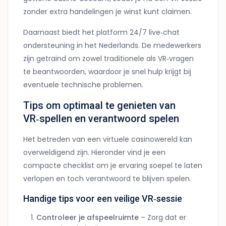
zonder extra handelingen je winst kunt claimen.
Daarnaast biedt het platform 24/7 live‑chat
ondersteuning in het Nederlands. De medewerkers
zijn getraind om zowel traditionele als VR‑vragen
te beantwoorden, waardoor je snel hulp krijgt bij
eventuele technische problemen.
Tips om optimaal te genieten van
VR‑spellen en verantwoord spelen
Het betreden van een virtuele casinowereld kan
overweldigend zijn. Hieronder vind je een
compacte checklist om je ervaring soepel te laten
verlopen en toch verantwoord te blijven spelen.
Handige tips voor een veilige VR‑sessie
Controleer je afspeelruimte
– Zorg dat er