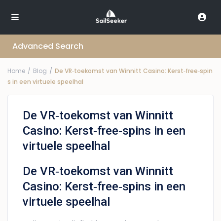
Advanced Search
Home
Blog
De VR‑toekomst van Winnitt Casino: Kerst‑free‑spin
s in een virtuele speelhal
De VR‑toekomst van Winnitt
Casino: Kerst‑free‑spins in een
virtuele speelhal
De VR‑toekomst van Winnitt
Casino: Kerst‑free‑spins in een
virtuele speelhal