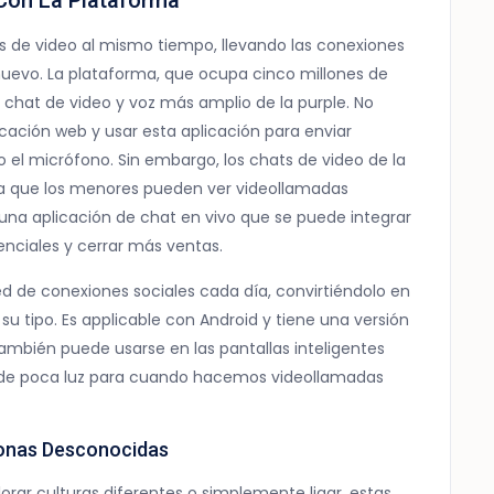
Con La Plataforma
s de video al mismo tiempo, llevando las conexiones
nuevo. La plataforma, que ocupa cinco millones de
e chat de video y voz más amplio de la purple. No
icación web y usar esta aplicación para enviar
o el micrófono. Sin embargo, los chats de video de la
fica que los menores pueden ver videollamadas
 una aplicación de chat en vivo que se puede integrar
enciales y cerrar más ventas.
 de conexiones sociales cada día, convirtiéndolo en
su tipo. Es applicable con Android y tiene una versión
mbién puede usarse en las pantallas inteligentes
de poca luz para cuando hacemos videollamadas
sonas Desconocidas
rar culturas diferentes o simplemente ligar, estas