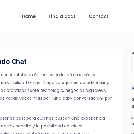
uests
nge:
USD 0 to USD 6,000
Home
Find a boat
Contact
ndo Chat
 en Analista en Sistemas de la Información y
u visibilidad online. Dirige su agencia de advertising
os prácticos sobre tecnología, negocios digitales y
erás varias veces más por «una easy conversación» por
G
a
B
 azar es best para quienes buscan una experiencia
m
erfaz sencilla y la posibilidad de iniciar
gistro, esta plataforma se destaca por su