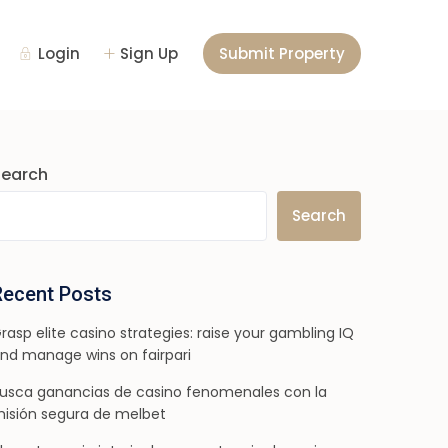
Login
Sign Up
Submit Property
Search
Search
Recent Posts
rasp elite casino strategies: raise your gambling IQ
nd manage wins on fairpari
usca ganancias de casino fenomenales con la
isión segura de melbet