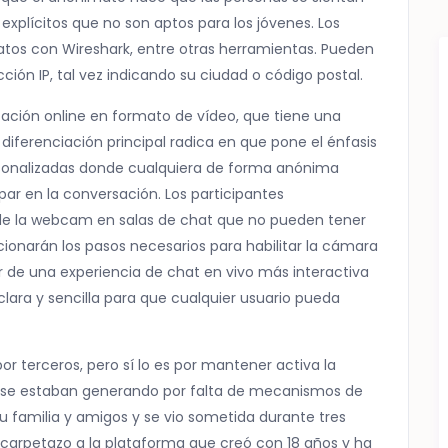
plícitos que no son aptos para los jóvenes. Los
tos con Wireshark, entre otras herramientas. Pueden
ción IP, tal vez indicando su ciudad o código postal.
cación online en formato de vídeo, que tiene una
u diferenciación principal radica en que pone el énfasis
rsonalizadas donde cualquiera de forma anónima
par en la conversación. Los participantes
de la webcam en salas de chat que no pueden tener
cionarán los pasos necesarios para habilitar la cámara
r de una experiencia de chat en vivo más interactiva
clara y sencilla para que cualquier usuario pueda
r terceros, pero sí lo es por mantener activa la
e se estaban generando por falta de mecanismos de
su familia y amigos y se vio sometida durante tres
r carpetazo a la plataforma que creó con 18 años y ha