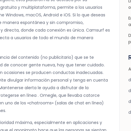
L
 gratuita y multiplataforma, permite a los usuarios
o
 Windows, macOS, Android e iOS. Si lo que deseas
E
 de manera espontánea y sin compromiso,
a
 y directa, donde cada conexión es única. Camsurf es
D
ecta a usuarios de todo el mundo de manera
p
ncia del contenido (no publicitario) que se te
d de conocer gente nueva, hay que tener cuidado.
A
 en ocasiones se producen conductas inadecuadas.
vite divulgar información personal y tenga en cuenta
 Mantenerse alerta le ayuda a disfrutar de la
otegerse en línea . Omegle, que llevaba catorce
n uno de los «chatrooms» (salas de chat en línea)
es.
prioridad máxima, especialmente en aplicaciones y
que el anonimato hace que las personas se sientan