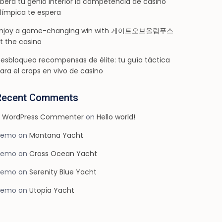
ibera tu genio interior la competencia de casino
límpica te espera
njoy a game-changing win with 게이트오브올림푸스
t the casino
esbloquea recompensas de élite: tu guía táctica
ara el craps en vivo de casino
Recent Comments
 WordPress Commenter
on
Hello world!
demo
on
Montana Yacht
demo
on
Cross Ocean Yacht
demo
on
Serenity Blue Yacht
demo
on
Utopia Yacht