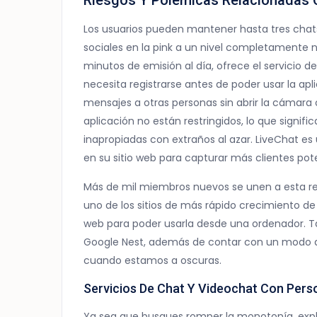
Riesgos Y Polémicas Relacionadas 
Los usuarios pueden mantener hasta tres chat
sociales en la pink a un nivel completamente 
minutos de emisión al día, ofrece el servicio d
necesita registrarse antes de poder usar la apl
mensajes a otras personas sin abrir la cámara 
aplicación no están restringidos, lo que signi
inapropiadas con extraños al azar. LiveChat es
en su sitio web para capturar más clientes pot
Más de mil miembros nuevos se unen a esta red
uno de los sitios de más rápido crecimiento de 
web para poder usarla desde una ordenador. Ta
Google Nest, además de contar con un modo 
cuando estamos a oscuras.
Servicios De Chat Y Videochat Con Per
Ya sea que busques romper la monotonía, explo