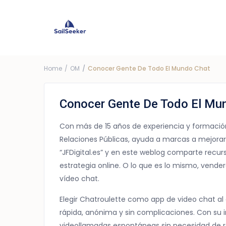
Choose Yacht
G
Price ra
Home
OM
Conocer Gente De Todo El Mundo Chat
Conocer Gente De Todo El Mu
Con más de 15 años de experiencia y formación
Relaciones Públicas, ayuda a marcas a mejorar s
“JFDigital.es” y en este weblog comparte recurs
estrategia online. O lo que es lo mismo, vend
vídeo chat.
Elegir Chatroulette como app de video chat al
rápida, anónima y sin complicaciones. Con su int
videollamadas espontáneas sin necesidad de re