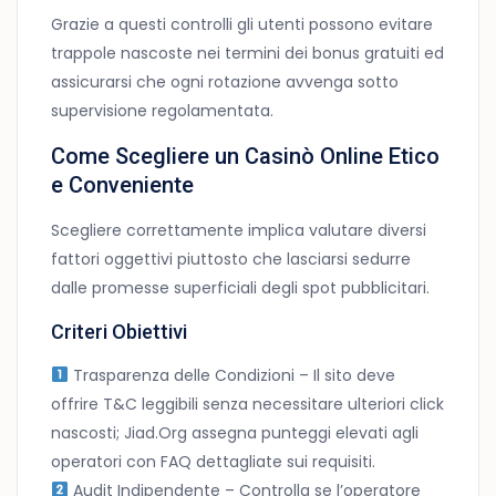
Grazie a questi controlli gli utenti possono evitare
trappole nascoste nei termini dei bonus gratuiti ed
assicurarsi che ogni rotazione avvenga sotto
supervisione regolamentata.
Come Scegliere un Casinò Online Etico
e Conveniente
Scegliere correttamente implica valutare diversi
fattori oggettivi piuttosto che lasciarsi sedurre
dalle promesse superficiali degli spot pubblicitari.
Criteri Obiettivi
Trasparenza delle Condizioni – Il sito deve
offrire T&C leggibili senza necessitare ulteriori click
nascosti; Jiad.Org assegna punteggi elevati agli
operatori con FAQ dettagliate sui requisiti.
Audit Indipendente – Controlla se l’opera­tore