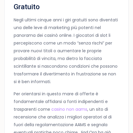
Gratuito
Negli ultimi cinque anni i giri gratuiti sono diventati
una delle leve di marketing più potenti nel
panorama dei casinò online. I giocatori di slot li
percepiscono come un modo “senza rischi” per
provare nuovi titoli o aumentare le proprie
probabilità di vincita, ma dietro la facciata
scintillante si nascondono condizioni che possono
trasformare il divertimento in frustrazione se non
si è ben informati.
Per orientarsi in questo mare di offerte è
fondamentale affidarsi a fonti indipendenti e
trasparenti come
casino non aams
, un sito di
recensione che analizza i migliori operatori al di
fuori della regolamentazione AAMS e segnala
eventuali pratiche poco chiare. Jiad.Org ha già