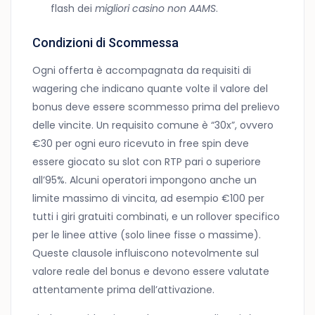
flash dei
migliori casino non AAMS
.
Condizioni di Scommessa
Ogni offerta è accompagnata da requisiti di
wagering che indicano quante volte il valore del
bonus deve essere scommesso prima del prelievo
delle vincite. Un requisito comune è “30x”, ovvero
€30 per ogni euro ricevuto in free spin deve
essere giocato su slot con RTP pari o superiore
all’95%. Alcuni operatori impongono anche un
limite massimo di vincita, ad esempio €100 per
tutti i giri gratuiti combinati, e un rollover specifico
per le linee attive (solo linee fisse o massime).
Queste clausole influiscono notevolmente sul
valore reale del bonus e devono essere valutate
attentamente prima dell’attivazione.