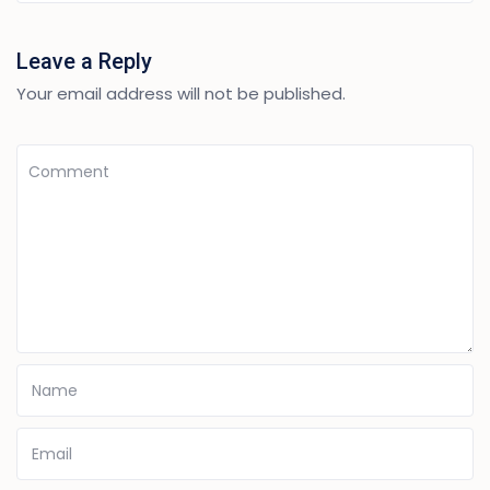
Leave a Reply
Your email address will not be published.