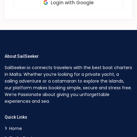
Login with Google
About SailSeeker
SailSeeker.io connects travelers with the best boat charters
in Malta. Whether you’re looking for a private yacht, a
sailing adventure or a catamaran to explore the islands,
our platform makes booking simple, secure and stress free.
We’re Passionate about giving you unforgettable
experiences and sea.
Quick Links
Home