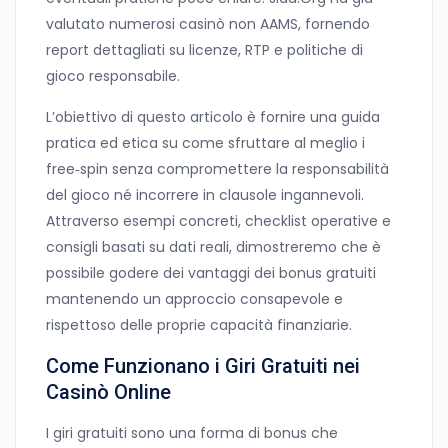
valutato numerosi casinò non AAMS, fornendo
report dettagliati su licenze, RTP e politiche di
gioco responsabile.
L’obiettivo di questo articolo è fornire una guida
pratica ed etica su come sfruttare al meglio i
free‑spin senza compromettere la responsabilità
del gioco né incorrere in clausole ingannevoli.
Attraverso esempi concreti, checklist operative e
consigli basati su dati reali, dimostreremo che è
possibile godere dei vantaggi dei bonus gratuiti
mantenendo un approccio consapevole e
rispettoso delle proprie capacità finanziarie.
Come Funzionano i Giri Gratuiti nei
Casinò Online
I giri gratuiti sono una forma di bonus che