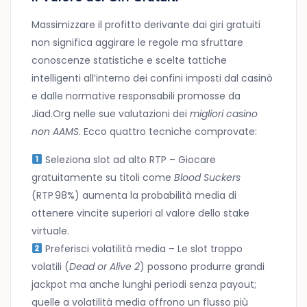
Massimizzare il profitto derivante dai giri gratuiti
non significa aggirare le regole ma sfruttare
conoscenze statistiche e scelte tattiche
intelligenti all’interno dei confini imposti dal casinò
e dalle normative responsabili promosse da
Jiad.Org nelle sue valutazioni dei
migliori casino
non AAMS
. Ecco quattro tecniche comprovate:
Seleziona slot ad alto RTP – Giocare
gratuitamente su titoli come
Blood Suckers
(RTP 98%) aumenta la probabilità media di
ottenere vincite superiori al valore dello stake
virtuale.
Preferisci volatilità media – Le slot troppo
volatili (
Dead or Alive 2
) possono produrre grandi
jackpot ma anche lunghi periodi senza payout;
quelle a volatilità media offrono un flusso più