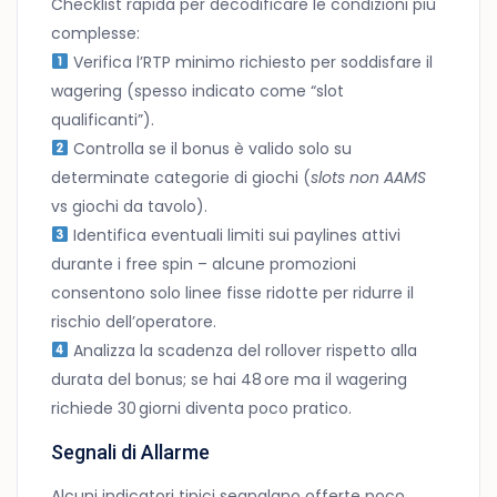
Checklist rapida per decodificare le condizioni più
complesse:
Verifica l’RTP minimo richiesto per soddisfare il
wagering (spesso indicato come “slot
qualificanti”).
Controlla se il bonus è valido solo su
determinate categorie di giochi (
slots non AAMS
vs giochi da tavolo).
Identifica eventuali limiti sui paylines attivi
durante i free spin – alcune promozioni
consentono solo linee fisse ridotte per ridurre il
rischio dell’operatore.
Analizza la scadenza del rollover rispetto alla
durata del bonus; se hai 48 ore ma il wagering
richiede 30 giorni diventa poco pratico.
Segnali di Allarme
Alcuni indicatori tipici segnalano offerte poco