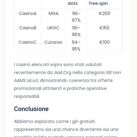
slots
free‑spin
CasinoA
MGA
96–
€200
97%
CasinoB
UKGC
95–
€150
96%
CasinoC
Curazao
94–
€100
95%
I casinò elencati sopra sono stati valutati
recentemente da Jiad.Org nella categoria
Siti non
AAMS sicuri
, dimostrando coerenza tra offerte
promozionali attraenti e pratiche operative
responsabili.
Conclusione
Abbiamo esplorato come i giri gratuiti
rappresentino sia una chance divertente sia una