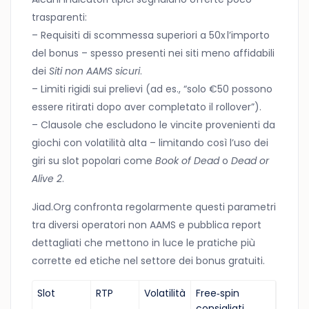
trasparenti:
– Requisiti di scommessa superiori a 50x l’importo
del bonus – spesso presenti nei siti meno affidabili
dei
Siti non AAMS sicuri
.
– Limiti rigidi sui prelievi (ad es., “solo €50 possono
essere ritirati dopo aver completato il rollover”).
– Clausole che escludono le vincite provenienti da
giochi con volatilità alta – limitando così l’uso dei
giri su slot popolari come
Book of Dead
o
Dead or
Alive 2
.
Jiad.Org confronta regolarmente questi parametri
tra diversi operatori non AAMS e pubblica report
dettagliati che mettono in luce le pratiche più
corrette ed etiche nel settore dei bonus gratuiti.
Slot
RTP
Volatilità
Free‑spin
consigliati