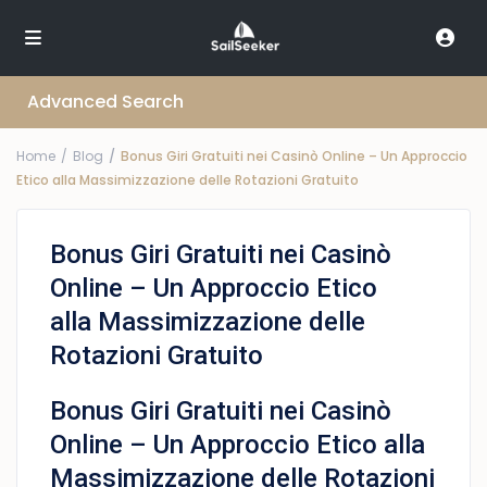
Advanced Search
Home
Blog
Bonus Giri Gratuiti nei Casinò Online – Un Approccio
Etico alla Massimizzazione delle Rotazioni Gratuito
Bonus Giri Gratuiti nei Casinò
Online – Un Approccio Etico
alla Massimizzazione delle
Rotazioni Gratuito
Bonus Giri Gratuiti nei Casinò
Online – Un Approccio Etico alla
Massimizzazione delle Rotazioni