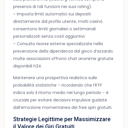
presenza di tali funzioni nei suoi rating).
– Imposta limiti automatici sui depositi
direttamente dal profilo utente; molti casinò
consentono limiti giornalieri o settimanali
personalizzati senza costi aggiuntivi.
– Consulta risorse esterne specializzate nella
prevenzione della dipendenza dal gioco d’azzardo;
molte associazioni offrono chat anonime gratuite
disponibili h24.
Mantenere una prospettiva realistica sulle
probabilità statistiche – ricordando che l’RTP
indica solo il ritorno medio nel lungo periodo – è
cruciale per evitare decisioni impulsive guidate
dall’emozione momentanea dei free spin gratuiti.
Strategie Legittime per Massimizzare
il Valore dei Giri Gratuiti