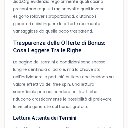
Jiad.Org evidenzia regolarmente quali casinò
presentano requisiti ragionevoli e quali invece
esigono rollover sproporzionati, aiutando i
giocatori a distinguere le offerte realmente
vantaggiose da quelle poco trasparenti.
Trasparenza delle Offerte di Bonus:
Cosa Leggere Tra le Righe
Le pagine dei termini e condizioni sono spesso
lunghe centinaia di parole, ma la chiave sta
nell’individuare le parti più critiche che incidono sul
valore effettivo del free spin. Una lettura
superficiale può nascondere costrutti che
riducono drasticamente le possibilità di prelevare
le vincite generate dal bonus gratuito.
Lettura Attenta dei Termini