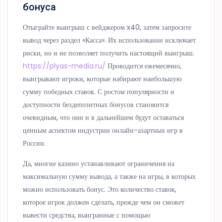
бонуса
Отыграйте выигрыш с вейджером x40, затем запросите
вывод через раздел «Касса». Их использование исключает
риски, но и не позволяет получить настоящий выигрыш.
https://plyas-media.ru/
Проводится ежемесячно,
выигрывают игроки, которые набирают наибольшую
сумму победных ставок. С ростом популярности и
доступности бездепозитных бонусов становится
очевидным, что они и в дальнейшем будут оставаться
ценным аспектом индустрии онлайн-азартных игр в
России.
Да, многие казино устанавливают ограничения на
максимальную сумму вывода, а также на игры, в которых
можно использовать бонус. Это количество ставок,
которое игрок должен сделать, прежде чем он сможет
вывести средства, выигранные с помощью