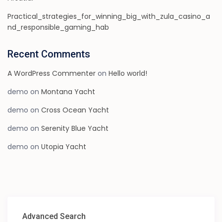
Practical_strategies_for_winning_big_with_zula_casino_a
nd_responsible_gaming_hab
Recent Comments
A WordPress Commenter
on
Hello world!
demo
on
Montana Yacht
demo
on
Cross Ocean Yacht
demo
on
Serenity Blue Yacht
demo
on
Utopia Yacht
Advanced Search