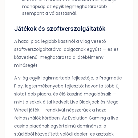
manapság az egyik legmeghatározóbb
szempont a választásnál.
Játékok és szoftverszolgáltatók
A hazai piac legjobb kaszinói a világ vezető
szoftverszolgáltatóival dolgoznak együtt — és ez
közvetlenül meghatározza a játékélmény
minőségét.
A világ egyik legismertebb fejlesztője, a Pragmatic
Play, legtermékenyebb fejlesztő: havonta több új
slotot dob piacra, és élő kaszinó megoldásaik —
mint a sokak által kedvelt Live Blackjack és Mega
Wheel játék — rendkívül népszerűek a hazai
felhasználók körében. Az Evolution Gaming a live
casino piacának egyértelmű dominánsa: a
stúdióból közvetített valódi dealer-es asztalok