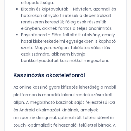
elfogadottsága.
Bitcoin és kriptovaluták – Névtelen, azonnali és
határokon átnyúló fizetések a decentralizált
rendszeren keresztül; főleg azok részesítik
előnyben, akiknek fontos a teljes anonimitás.
Paysafecard – Előre feltöltött utalvány, amely
hazai kiskereskedelmi egységekben is kapható
szerte Magyarországon; tökéletes választás
azok számára, akik nem kívánja
bankkártyaadatait kaszinókkal megosztani.
Kaszinózás okostelefonról
Az online kaszinó gyors kifizetés lehetőség a mobil
platformon is maradéktalanul rendelkezésre kell
álljon. A megbízható kaszinók saját fejlesztésű iOS
és Android alkalmazást kínálnak, amelyek
reszponzív designnal, optimalizált töltési idővel és
touch-optimalizált felhasználói felülettel bírnak. A