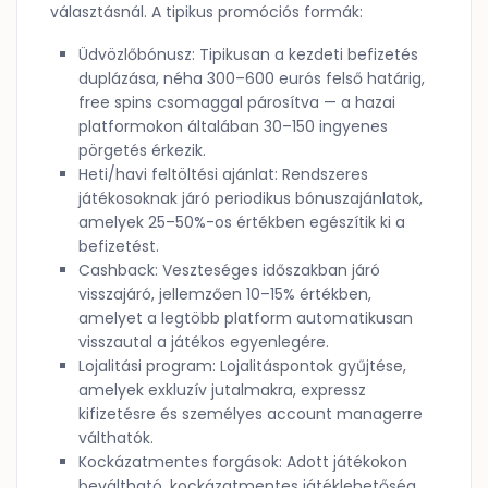
választásnál. A tipikus promóciós formák:
Üdvözlőbónusz: Tipikusan a kezdeti befizetés
duplázása, néha 300–600 eurós felső határig,
free spins csomaggal párosítva — a hazai
platformokon általában 30–150 ingyenes
pörgetés érkezik.
Heti/havi feltöltési ajánlat: Rendszeres
játékosoknak járó periodikus bónuszajánlatok,
amelyek 25–50%-os értékben egészítik ki a
befizetést.
Cashback: Veszteséges időszakban járó
visszajáró, jellemzően 10–15% értékben,
amelyet a legtöbb platform automatikusan
visszautal a játékos egyenlegére.
Lojalitási program: Lojalitáspontok gyűjtése,
amelyek exkluzív jutalmakra, expressz
kifizetésre és személyes account managerre
válthatók.
Kockázatmentes forgások: Adott játékokon
beváltható, kockázatmentes játéklehetőség,