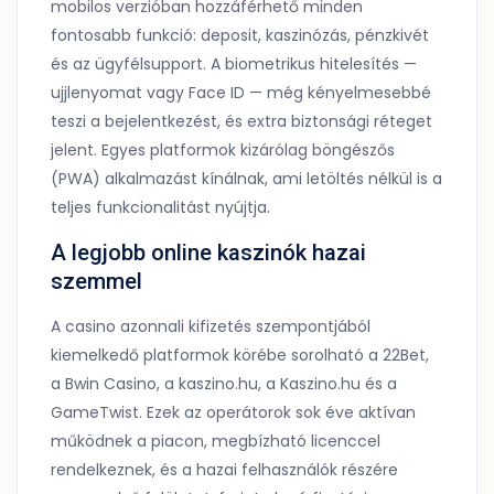
mobilos verzióban hozzáférhető minden
fontosabb funkció: deposit, kaszinózás, pénzkivét
és az ügyfélsupport. A biometrikus hitelesítés —
ujjlenyomat vagy Face ID — még kényelmesebbé
teszi a bejelentkezést, és extra biztonsági réteget
jelent. Egyes platformok kizárólag böngészős
(PWA) alkalmazást kínálnak, ami letöltés nélkül is a
teljes funkcionalitást nyújtja.
A legjobb online kaszinók hazai
szemmel
A casino azonnali kifizetés szempontjából
kiemelkedő platformok körébe sorolható a 22Bet,
a Bwin Casino, a kaszino.hu, a Kaszino.hu és a
GameTwist. Ezek az operátorok sok éve aktívan
működnek a piacon, megbízható licenccel
rendelkeznek, és a hazai felhasználók részére