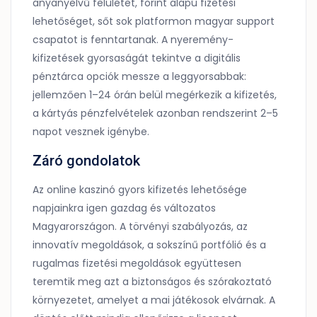
anyanyelvű felületet, forint alapú fizetési
lehetőséget, sőt sok platformon magyar support
csapatot is fenntartanak. A nyeremény-
kifizetések gyorsaságát tekintve a digitális
pénztárca opciók messze a leggyorsabbak:
jellemzően 1–24 órán belül megérkezik a kifizetés,
a kártyás pénzfelvételek azonban rendszerint 2–5
napot vesznek igénybe.
Záró gondolatok
Az online kaszinó gyors kifizetés lehetősége
napjainkra igen gazdag és változatos
Magyarországon. A törvényi szabályozás, az
innovatív megoldások, a sokszínű portfólió és a
rugalmas fizetési megoldások együttesen
teremtik meg azt a biztonságos és szórakoztató
környezetet, amelyet a mai játékosok elvárnak. A