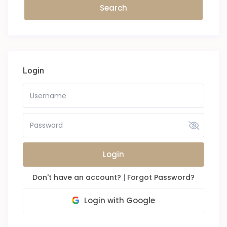
Login
Login
Don't have an account?
|
Forgot Password?
Login with Google