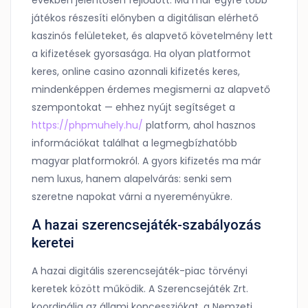
években jelentősen fejlődött. Ma már egyre több
játékos részesíti előnyben a digitálisan elérhető
kaszinós felületeket, és alapvető követelmény lett
a kifizetések gyorsasága. Ha olyan platformot
keres, online casino azonnali kifizetés keres,
mindenképpen érdemes megismerni az alapvető
szempontokat — ehhez nyújt segítséget a
https://phpmuhely.hu/
platform, ahol hasznos
információkat találhat a legmegbízhatóbb
magyar platformokról. A gyors kifizetés ma már
nem luxus, hanem alapelvárás: senki sem
szeretne napokat várni a nyereményükre.
A hazai szerencsejáték-szabályozás
keretei
A hazai digitális szerencsejáték-piac törvényi
keretek között működik. A Szerencsejáték Zrt.
koordinálja az állami koncessziókat, a Nemzeti