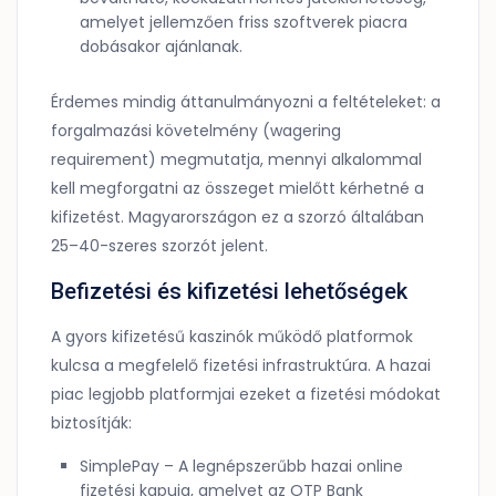
amelyet jellemzően friss szoftverek piacra
dobásakor ajánlanak.
Érdemes mindig áttanulmányozni a feltételeket: a
forgalmazási követelmény (wagering
requirement) megmutatja, mennyi alkalommal
kell megforgatni az összeget mielőtt kérhetné a
kifizetést. Magyarországon ez a szorzó általában
25–40-szeres szorzót jelent.
Befizetési és kifizetési lehetőségek
A gyors kifizetésű kaszinók működő platformok
kulcsa a megfelelő fizetési infrastruktúra. A hazai
piac legjobb platformjai ezeket a fizetési módokat
biztosítják:
SimplePay – A legnépszerűbb hazai online
fizetési kapuja, amelyet az OTP Bank