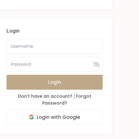
Login
Login
Don't have an account?
|
Forgot
Password?
Login with Google