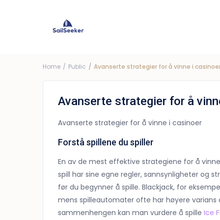
Choose Yacht
G
Price ra
Home
Public
Avanserte strategier for å vinne i casinoe
Avanserte strategier for å vinn
Avanserte strategier for å vinne i casinoer
Forstå spillene du spiller
En av de mest effektive strategiene for å vinne 
spill har sine egne regler, sannsynligheter og s
før du begynner å spille. Blackjack, for eksempel
mens spilleautomater ofte har høyere varians o
sammenhengen kan man vurdere å spille
Ice 