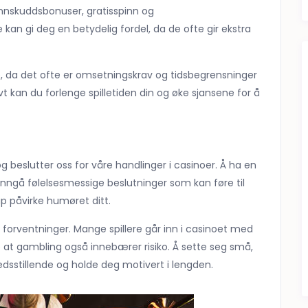
innskuddsbonuser, gratisspinn og
kan gi deg en betydelig fordel, da de ofte gir ekstra
ye, da det ofte er omsetningskrav og tidsbegrensninger
 kan du forlenge spilletiden din og øke sjansene for å
r og beslutter oss for våre handlinger i casinoer. Å ha en
nngå følelsesmessige beslutninger som kan føre til
ap påvirke humøret ditt.
e forventninger. Mange spillere går inn i casinoet med
e at gambling også innebærer risiko. Å sette seg små,
edsstillende og holde deg motivert i lengden.