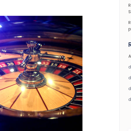
R
S
R
p
A