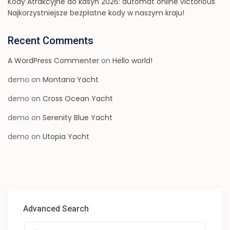
Kody Atrakcyjne do kasyn 2026: automat online victorious
Najkorzystniejsze bezpłatne kody w naszym kraju!
Recent Comments
A WordPress Commenter
on
Hello world!
demo
on
Montana Yacht
demo
on
Cross Ocean Yacht
demo
on
Serenity Blue Yacht
demo
on
Utopia Yacht
Advanced Search