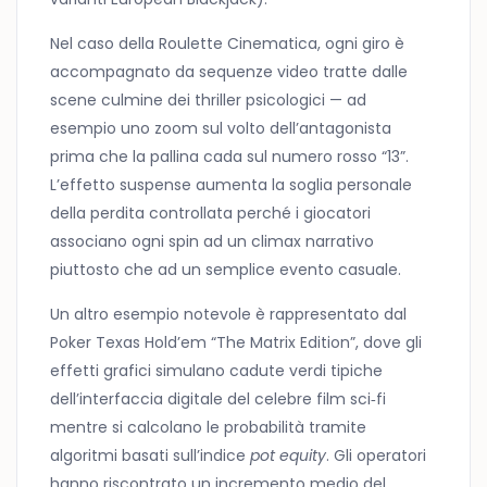
Nel caso della Roulette Cinematica, ogni giro è
accompagnato da sequenze video tratte dalle
scene culmine dei thriller psicologici — ad
esempio uno zoom sul volto dell’antagonista
prima che la pallina cada sul numero rosso “13”.
L’effetto suspense aumenta la soglia personale
della perdita controllata perché i giocatori
associano ogni spin ad un climax narrativo
piuttosto che ad un semplice evento casuale.
Un altro esempio notevole è rappresentato dal
Poker Texas Hold’em “The Matrix Edition”, dove gli
effetti grafici simulano cadute verdi tipiche
dell’interfaccia digitale del celebre film sci‑fi
mentre si calcolano le probabilità tramite
algoritmi basati sull’indice
pot equity
. Gli operatori
hanno riscontrato un incremento medio del