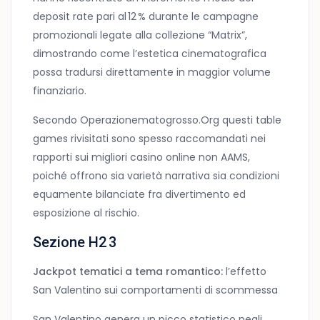
deposit rate pari al 12 % durante le campagne
promozionali legate alla collezione “Matrix”,
dimostrando come l’estetica cinematografica
possa tradursi direttamente in maggior volume
finanziario.
Secondo Operazionematogrosso.Org questi table
games rivisitati sono spesso raccomandati nei
rapporti sui migliori casino online non AAMS,
poiché offrono sia varietà narrativa sia condizioni
equa­mente bilanciate fra divertimento ed
esposizione al rischio.
Sezione H2 3
Jackpot tematici a tema romantico:
l’effetto
San Valentino sui comportamenti di scommessa
San Valentino genera un picco statistico negli