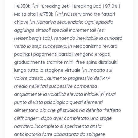
| €350k |\n| “Breaking Bet” | Breaking Bad | 97,0% |
Molta alta | €750k |\n\nOsserviamo tre fattori
chiave:\n
Narrativa sequenziale: Ogni episodio
aggiunge simboli speciali incrementali (es.:
Heisenberg’s Lab), rendendo inevitabile la curiosità
verso lo step successivo.\n
Meccanismo reward
pacing: I pagamenti parziali vengono erogati
gradualmente tramite mini–free spins distribuiti
lungo tutta la stagione virtuale.\n
Impatto sul
valore atteso: L’aumento progressivo dell’RTP
medio nelle fasi successive compensa
ampiamente la volatilità elevata iniziale.\n\nDal
punto di vista psicologico questi elementi
alimentano ciò che gli studios ha definito “l’effetto
cliffhanger”: dopo aver completato uno stage
narrativo incompleto si sperimenta ansia
anticipatoria forte abbastanza da spingere