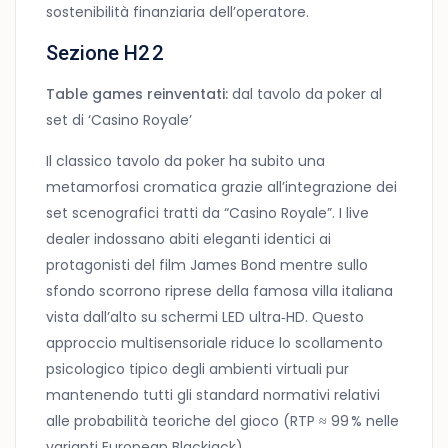
sostenibilità finanziaria dell’operatore.
Sezione H2 2
Table games reinventati:
dal tavolo da poker al
set di ‘Casino Royale’
Il classico tavolo da poker ha subito una
metamorfosi cromatica grazie all’integrazione dei
set scenografici tratti da “Casino Royale”. I live
dealer indossano abiti eleganti identici ai
protagonisti del film James Bond mentre sullo
sfondo scorrono riprese della famosa villa italiana
vista dall’alto su schermi LED ultra‑HD. Questo
approccio multisensoriale riduce lo scollamento
psicologico tipico degli ambienti virtuali pur
mantenendo tutti gli standard normativi relativi
alle probabilità teoriche del gioco (RTP ≈ 99 % nelle
varianti European Blackjack).