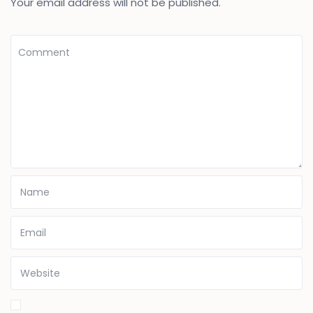
Your email address will not be published.