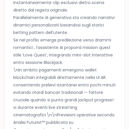
instantaneamente clip esclusivi dietro‐scena
diretto dal regista originale.
Parallelamente IA generativa sta creando narrativi
dinamici personalizzati basandosi sugli storici
betting pattern dell’utente.
Se nel profilo emerge predilezione verso drammi
romantici , l’assistente AI proporrà mission quest
stile ‘Love Quest’, integrando mini–slot interattive
entro sessione Blackjack.
\nIn ambito pagamenti emergono wallet
blockchain integrabili direttamente nella UI AR
consentendo prelievi istantanei entro pochi minuti
evitando ritardi bancari tradizionali — fattore
cruciale quando si punta grandi jackpot progres­si­
vi durante eventi live streaming
cinematografici.\n\nPrevisioni operative secondo
Analisi Futurist™ pubblicata su