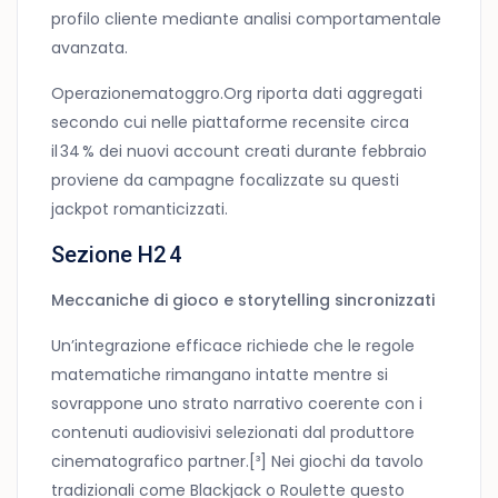
profilo cliente mediante analisi comportamentale
avanzata.
Operazionematoggro.Org riporta dati aggregati
secondo cui nelle piattaforme recensite circa
il 34 % dei nuovi account creati durante febbraio
proviene da campagne focalizzate su questi
jackpot romantic­izzati.
Sezione H2 4
Meccaniche di gioco e storytelling sincronizzati
Un’integrazione efficace richiede che le regole
matematiche rimangano intatte mentre si
sovrappone uno strato narrativo coerente con i
contenuti audiovisivi selezionati dal produttore
cinematografico partner.[³] Nei giochi da tavolo
tradizionali come Black­jack o Roulette questo