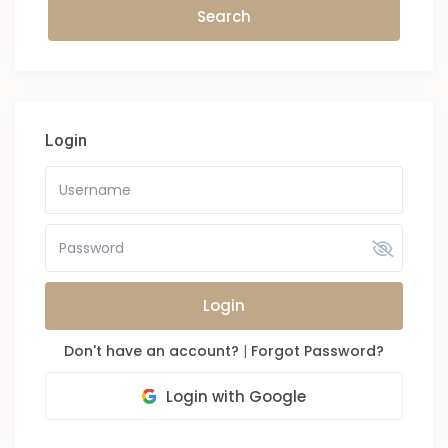
Login
Login
Don't have an account?
|
Forgot Password?
Login with Google