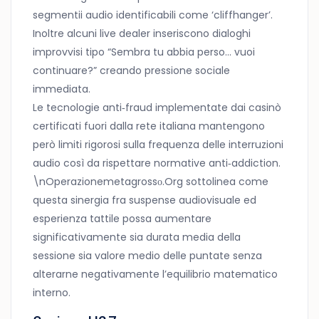
segmentii audio identificabili come ‘cliffhanger’.
Inoltre alcuni live dealer inseriscono dialoghi
improvvisi tipo “Sembra tu abbia perso… vuoi
continuare?” creando pressione sociale
immediata.
Le tecnologie anti‐fraud implementate dai casinò
certificati fuori dalla rete italiana mantengono
però limiti rigorosi sulla frequenza delle interruzioni
audio così da rispettare normative anti‐addiction.
\nOperazionemetagrossо.​Org sottolinea come
questa sinergia fra suspense audiovisuale ed
esperienza tattile possa aumentare
significativamente sia durata media della
sessione sia valore medio delle puntate senza
alterarne negativamente l’equilibrio matematico
interno.