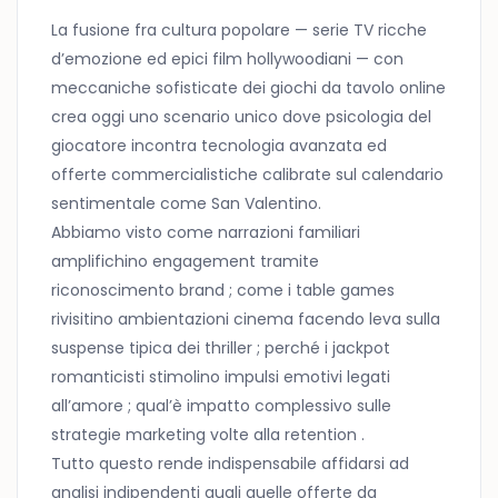
La fusione fra cultura popolare — serie TV ricche
d’emozione ed epici film hollywoodiani — con
meccaniche sofisticate dei giochi da tavolo online
crea oggi uno scenario unico dove psicologia del
giocatore incontra tecnologia avanzata ed
offerte commercialistiche calibrate sul calendario
sentimentale come San Valentino.
Abbiamo visto come narrazioni familiari
amplifichino engagement tramite
riconoscimento brand ; come i table games
rivisitino ambientazioni cinema facendo leva sulla
suspense tipica dei thriller ; perché i jackpot
romanticisti stimolino impulsi emotivi legati
all’amore ; qual’è impatto complessivo sulle
strategie marketing volte alla retention .
Tutto questo rende indispensabile affidarsi ad
analisi indipendenti quali quelle offerte da