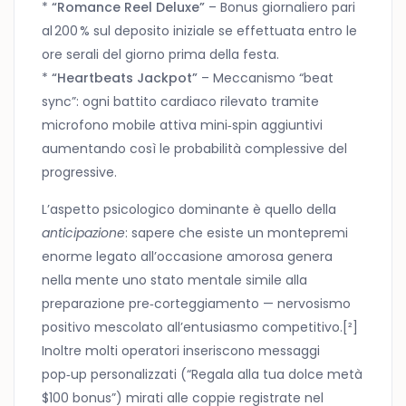
*
“Romance Reel Deluxe”
– Bonus giornaliero pari
al 200 % sul deposito iniziale se effettuata entro le
ore serali del giorno prima della festa.
*
“Heartbeats Jackpot”
– Meccanismo “beat
sync”: ogni battito cardiaco rilevato tramite
microfono mobile attiva mini‑spin aggiuntivi
aumentando così le probabilità complessive del
progressive.
L’aspetto psicologico dominante è quello della
anticipazione
: sapere che esiste un montepremi
enorme legato all’occasione amorosa genera
nella mente uno stato mentale simile alla
preparazione pre‑corteggiamento — nervosismo
positivo mescolato all’entusiasmo competitivo.[²]
Inoltre molti operatori inseriscono messaggi
pop‑up personalizzati (“Regala alla tua dolce metà
$100 bonus”) mirati alle coppie registrate nel