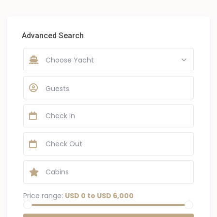
Advanced Search
Choose Yacht
Guests
Price range:
USD 0 to USD 6,000