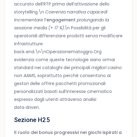
accurato dell’RTP prima dell’attivazione dello
storytelling.\n
Coerenza narrativa capacedi
incrementare
l’engagement
prolungando la
sessione media (+ 17 %).\n
Possibilità per gli
operator​​I​​di differenziare prodotti senza modificare
infrastrutture
back‑end.\n\nOperazionematoggro.Org
evidenzia come queste tecnologie siano ormai
standard nei cataloghi dei principali
migliori casino
non AAMS
, soprattutto perché consentono ai
gestori de​‌l​​le offrire pacchetti promozionali
personalizzati basati sull’interesse cinematico
espresso dagli utenti attraverso analisi
data‑driven.
Sezione H2 5
Il ruolo dei bonus progressivi nei giochi ispirati a