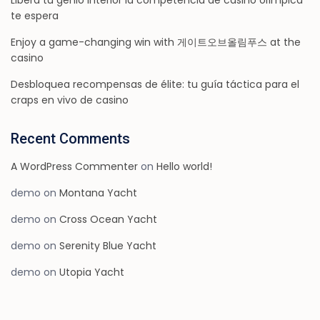
Libera tu genio interior la competencia de casino olímpica
te espera
Enjoy a game-changing win with 게이트오브올림푸스 at the
casino
Desbloquea recompensas de élite: tu guía táctica para el
craps en vivo de casino
Recent Comments
A WordPress Commenter
on
Hello world!
demo
on
Montana Yacht
demo
on
Cross Ocean Yacht
demo
on
Serenity Blue Yacht
demo
on
Utopia Yacht