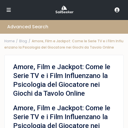
Advanced Search
Home
Blog
Amore, Film e Jackpot: Come le Serie TV e i Film Influ
enzano la Psicologia del Giocatore nei Giochi da Tavolo Online
Amore, Film e Jackpot: Come le
Serie TV e i Film Influenzano la
Psicologia del Giocatore nei
Giochi da Tavolo Online
Amore, Film e Jackpot: Come le
Serie TV e i Film Influenzano la
Psicologia del Giocatore nei