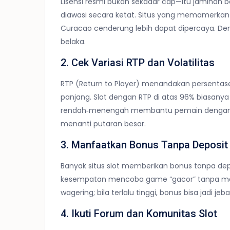
Lisensi resmi bukan sekadar cap—itu jaminan
diawasi secara ketat. Situs yang memamerkan l
Curacao cenderung lebih dapat dipercaya. Den
belaka.
2. Cek Variasi RTP dan Volatilitas
RTP (Return to Player) menandakan persentas
panjang. Slot dengan RTP di atas 96% biasanya
rendah‑menengah membantu pemain denga
menanti putaran besar.
3. Manfaatkan Bonus Tanpa Deposit
Banyak situs slot memberikan bonus tanpa dep
kesempatan mencoba game “gacor” tanpa men
wagering; bila terlalu tinggi, bonus bisa jadi jeb
4. Ikuti Forum dan Komunitas Slot