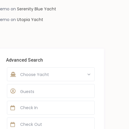
demo
on
Serenity Blue Yacht
demo
on
Utopia Yacht
Advanced Search
Choose Yacht
Guests