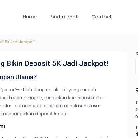
uests
nge:
USD 0 to USD 6,000
Home
Find a boat
Contact
it 5K Jadi Jackpot!
g Bikin Deposit 5K Jadi Jackpot!
angan Utama?
 “gacor”—istilah slang untuk slot yang mudah
oal keberuntungan, melainkan kombinasi faktor
T
 itulah, pemain cerdas selalu menelusuri ulasan
s
ya mengandalkan
deposit 5 ribu
.
m
mi
T
t