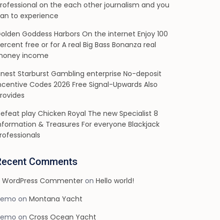
rofessional on the each other journalism and you
an to experience
olden Goddess Harbors On the internet Enjoy 100
ercent free or for A real Big Bass Bonanza real
oney income
inest Starburst Gambling enterprise No-deposit
ncentive Codes 2026 Free Signal-Upwards Also
rovides
efeat play Chicken Royal The new Specialist 8
nformation & Treasures For everyone Blackjack
rofessionals
Recent Comments
 WordPress Commenter
on
Hello world!
demo
on
Montana Yacht
demo
on
Cross Ocean Yacht