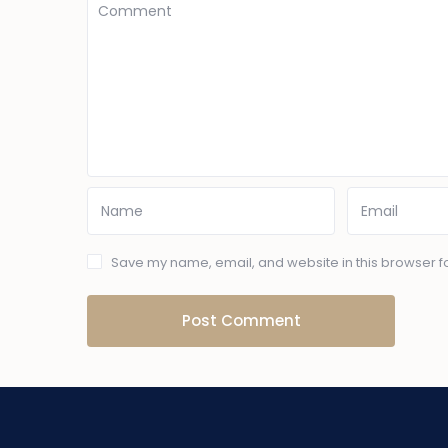
Save my name, email, and website in this browser fo