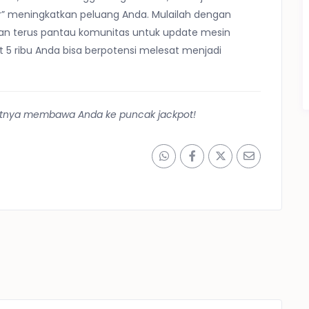
cor” meningkatkan peluang Anda. Mulailah dengan
, dan terus pantau komunitas untuk update mesin
 5 ribu Anda bisa berpotensi melesat menjadi
utnya membawa Anda ke puncak jackpot!