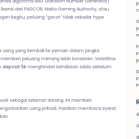
 bahwa algoritma RNG (Random Number Generator)
p
isensi dari PAGCOR, Malta Gaming Authority, atau
c
gan begitu, peluang “gacor” tidak sekadar hype
G
p
m
F
e uang yang kembali ke pemain dalam jangka
I
 memberi peluang menang lebih konsisten. Volatilitas
p
n
deposit 5k
menghindari kehabisan saldo sebelum
D
I
P
osit sebagai selamat datang. Ini memberi
gorbankan uang pribadi. Pastikan membaca syarat
A
akan.