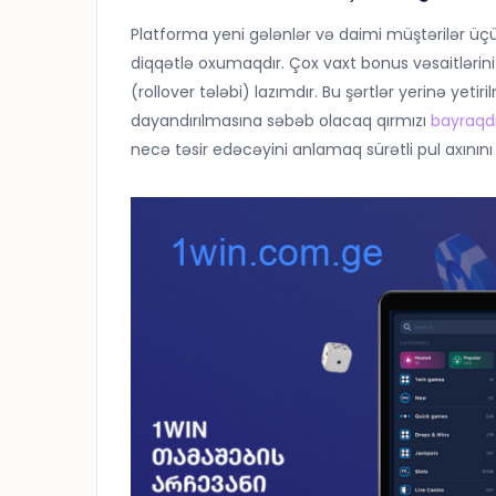
Platforma yeni gələnlər və daimi müştərilər üçün
diqqətlə oxumaqdır. Çox vaxt bonus vəsaitlə
(rollover tələbi) lazımdır. Bu şərtlər yerinə ye
dayandırılmasına səbəb olacaq qırmızı
bayraqdı
necə təsir edəcəyini anlamaq sürətli pul axınını