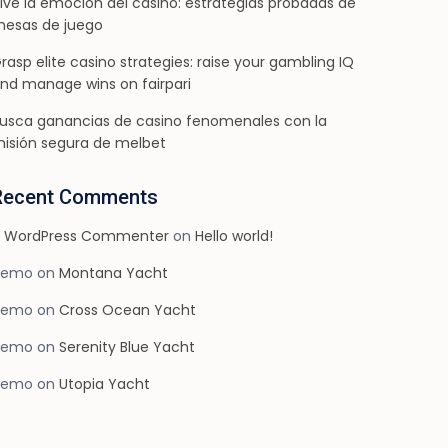
ive la emoción del casino: estrategias probadas de
esas de juego
rasp elite casino strategies: raise your gambling IQ
nd manage wins on fairpari
usca ganancias de casino fenomenales con la
isión segura de melbet
Recent Comments
 WordPress Commenter
on
Hello world!
demo
on
Montana Yacht
demo
on
Cross Ocean Yacht
demo
on
Serenity Blue Yacht
demo
on
Utopia Yacht