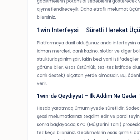
gecikmələrin potensial səbəblərini göstərəcək 
qiymətləndirəcəyik. Daha ətraflı məlumat üçü
bilərsiniz.
1win Interfeysi – Sürətli Hərəkət Ü
Platformaya daxil olduğunuz anda interfeysin ayd
idman mərcləri, canlı kazino, slotlar və digər 
strukturlaşdırılmışdır, lakin bəzi yeni istifadəçil
görünə bilər. Əsas üstünlük, tez-tez istifadə o
canlı dəstək) əlçatan yerdə olmasıdır. Bu, ödə
verir.
1win-də Qeydiyyat – İlk Addım Nə Qədər
Hesab yaratmaq ümumiyyətlə sürətlidir. Sadəcə
şəxsi məlumatlarınızı təqdim edir və parol təyin
sonra başlayacaq KYC (Müştərini Tanı) prosesidi
tez keçə bilərsiniz. Gecikmələrin əsas qırmızı