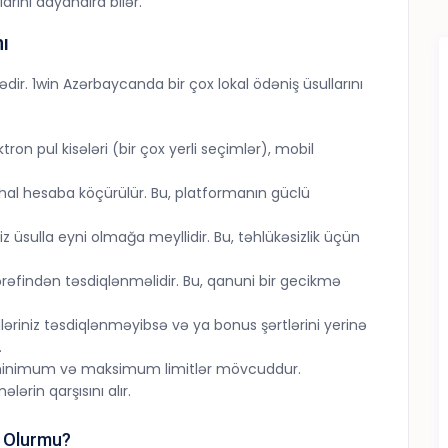
arını dayandıra bilər.
nı
mədir. 1win Azərbaycanda bir çox lokal ödəniş üsullarını
tron pul kisələri (bir çox yerli seçimlər), mobil
rhal hesaba köçürülür. Bu, platformanın güclü
niz üsulla eyni olmağa meyllidir. Bu, təhlükəsizlik üçün
rəfindən təsdiqlənməlidir. Bu, qanuni bir gecikmə
əriniz təsdiqlənməyibsə və ya bonus şərtlərini yerinə
.
ün minimum və maksimum limitlər mövcuddur.
rin qarşısını alır.
e Olurmu?