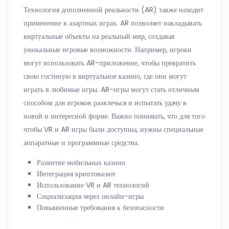
Технология дополненной реальности (AR) также находит
применение в азартных играх. AR позволяет накладывать
виртуальные объекты на реальный мир, создавая
уникальные игровые возможности. Например, игроки
могут использовать AR-приложение, чтобы превратить
свою гостиную в виртуальное казино, где они могут
играть в любимые игры. AR-игры могут стать отличным
способом для игроков развлечься и испытать удачу в
новой и интересной форме. Важно понимать, что для того
чтобы VR и AR игры были доступны, нужны специальные
аппаратные и программные средства.
Развитие мобильных казино
Интеграция криптовалют
Использование VR и AR технологий
Социализация через онлайн-игры
Повышенные требования к безопасности