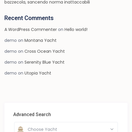
bazzecola, sancendo norma inattaccabili
Recent Comments
A WordPress Commenter
on
Hello world!
demo
on
Montana Yacht
demo
on
Cross Ocean Yacht
demo
on
Serenity Blue Yacht
demo
on
Utopia Yacht
Advanced Search
Choose Yacht