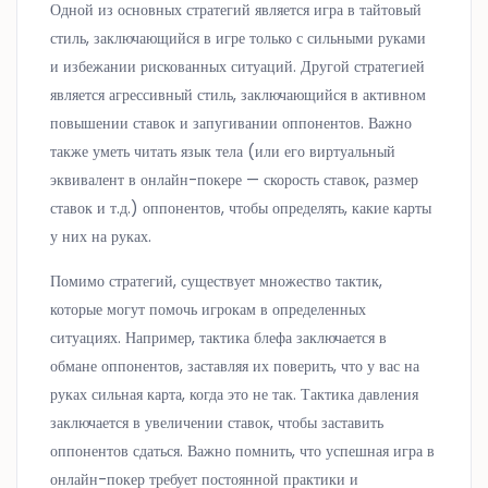
Одной из основных стратегий является игра в тайтовый
стиль, заключающийся в игре только с сильными руками
и избежании рискованных ситуаций. Другой стратегией
является агрессивный стиль, заключающийся в активном
повышении ставок и запугивании оппонентов. Важно
также уметь читать язык тела (или его виртуальный
эквивалент в онлайн-покере — скорость ставок, размер
ставок и т.д.) оппонентов, чтобы определять, какие карты
у них на руках.
Помимо стратегий, существует множество тактик,
которые могут помочь игрокам в определенных
ситуациях. Например, тактика блефа заключается в
обмане оппонентов, заставляя их поверить, что у вас на
руках сильная карта, когда это не так. Тактика давления
заключается в увеличении ставок, чтобы заставить
оппонентов сдаться. Важно помнить, что успешная игра в
онлайн-покер требует постоянной практики и