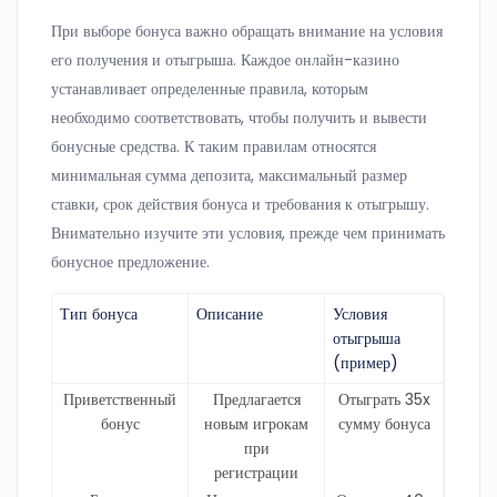
При выборе бонуса важно обращать внимание на условия
его получения и отыгрыша. Каждое онлайн-казино
устанавливает определенные правила, которым
необходимо соответствовать, чтобы получить и вывести
бонусные средства. К таким правилам относятся
минимальная сумма депозита, максимальный размер
ставки, срок действия бонуса и требования к отыгрышу.
Внимательно изучите эти условия, прежде чем принимать
бонусное предложение.
Тип бонуса
Описание
Условия
отыгрыша
(пример)
Приветственный
Предлагается
Отыграть 35x
бонус
новым игрокам
сумму бонуса
при
регистрации