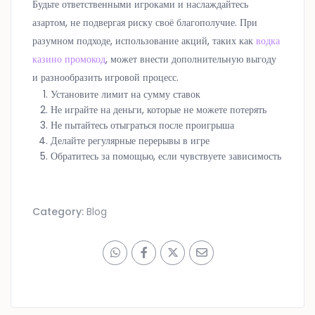
Будьте ответственными игроками и наслаждайтесь
азартом, не подвергая риску своё благополучие. При
разумном подходе, использование акций, таких как
водка
казино промокод
, может внести дополнительную выгоду
и разнообразить игровой процесс.
Установите лимит на сумму ставок
Не играйте на деньги, которые не можете потерять
Не пытайтесь отыграться после проигрыша
Делайте регулярные перерывы в игре
Обратитесь за помощью, если чувствуете зависимость
Category:
Blog