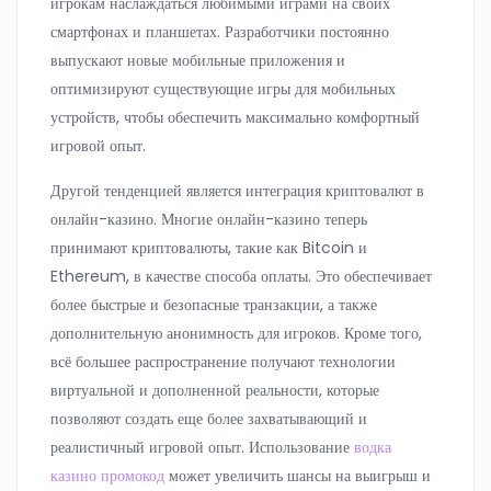
игрокам наслаждаться любимыми играми на своих
смартфонах и планшетах. Разработчики постоянно
выпускают новые мобильные приложения и
оптимизируют существующие игры для мобильных
устройств, чтобы обеспечить максимально комфортный
игровой опыт.
Другой тенденцией является интеграция криптовалют в
онлайн-казино. Многие онлайн-казино теперь
принимают криптовалюты, такие как Bitcoin и
Ethereum, в качестве способа оплаты. Это обеспечивает
более быстрые и безопасные транзакции, а также
дополнительную анонимность для игроков. Кроме того,
всё большее распространение получают технологии
виртуальной и дополненной реальности, которые
позволяют создать еще более захватывающий и
реалистичный игровой опыт. Использование
водка
казино промокод
может увеличить шансы на выигрыш и