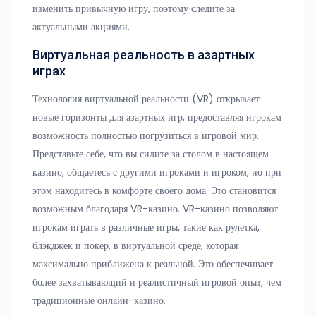
изменить привычную игру, поэтому следите за
актуальными акциями.
Виртуальная реальность в азартных
играх
Технология виртуальной реальности (VR) открывает
новые горизонты для азартных игр, предоставляя игрокам
возможность полностью погрузиться в игровой мир.
Представьте себе, что вы сидите за столом в настоящем
казино, общаетесь с другими игроками и игроком, но при
этом находитесь в комфорте своего дома. Это становится
возможным благодаря VR-казино. VR-казино позволяют
игрокам играть в различные игры, такие как рулетка,
блэкджек и покер, в виртуальной среде, которая
максимально приближена к реальной. Это обеспечивает
более захватывающий и реалистичный игровой опыт, чем
традиционные онлайн-казино.